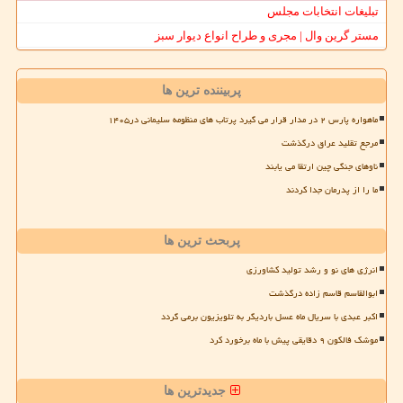
تبلیغات انتخابات مجلس
مستر گرین وال | مجری و طراح انواع دیوار سبز
پربیننده ترین ها
ماهواره پارس ۲ در مدار قرار می گیرد پرتاب های منظومه سلیمانی در۱۴۰۵
مرجع تقلید عراق درگذشت
ناوهای جنگی چین ارتقا می یابند
ما را از پدرمان جدا کردند
پربحث ترین ها
انرژی های نو و رشد تولید کشاورزی
ابوالقاسم قاسم زاده درگذشت
اکبر عبدی با سریال ماه عسل باردیگر به تلویزیون برمی گردد
موشک فالکون ۹ دقایقی پیش با ماه برخورد کرد
جدیدترین ها