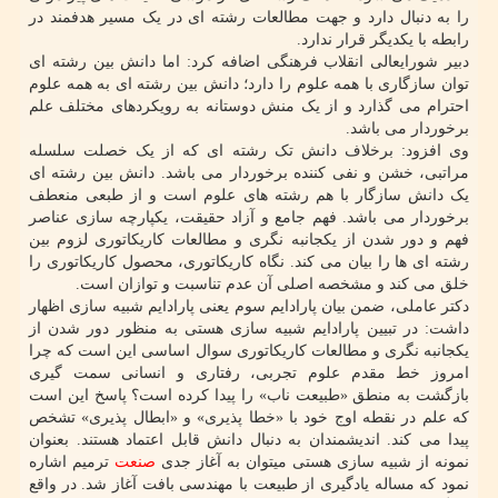
را به دنبال دارد و جهت مطالعات رشته ای در یک مسیر هدفمند در
رابطه با یکدیگر قرار ندارد.
دبیر شورایعالی انقلاب فرهنگی اضافه کرد: اما دانش بین رشته ای
توان سازگاری با همه علوم را دارد؛ دانش بین رشته ای به همه علوم
احترام می گذارد و از یک منش دوستانه به رویکردهای مختلف علم
برخوردار می باشد.
وی افزود: برخلاف دانش تک رشته ای که از یک خصلت سلسله
مراتبی، خشن و نفی کننده برخوردار می باشد. دانش بین رشته ای
یک دانش سازگار با هم رشته های علوم است و از طبعی منعطف
برخوردار می باشد. فهم جامع و آزاد حقیقت، یکپارچه سازی عناصر
فهم و دور شدن از یکجانبه نگری و مطالعات کاریکاتوری لزوم بین
رشته ای ها را بیان می کند. نگاه کاریکاتوری، محصول کاریکاتوری را
خلق می کند و مشخصه اصلی آن عدم تناسبت و توازان است.
دکتر عاملی، ضمن بیان پارادایم سوم یعنی پارادایم شبیه سازی اظهار
داشت: در تبیین پارادایم شبیه سازی هستی به منظور دور شدن از
یکجانبه نگری و مطالعات کاریکاتوری سوال اساسی این است که چرا
امروز خط مقدم علوم تجربی، رفتاری و انسانی سمت گیری
بازگشت به منطق «طبیعت ناب» را پیدا کرده است؟ پاسخ این است
که علم در نقطه اوج خود با «خطا پذیری» و «ابطال پذیری» تشخص
پیدا می کند. اندیشمندان به دنبال دانش قابل اعتماد هستند. بعنوان
نمونه از شبیه سازی هستی میتوان به آغاز جدی
صنعت
ترمیم اشاره
نمود که مساله یادگیری از طبیعت با مهندسی بافت آغاز شد. در واقع