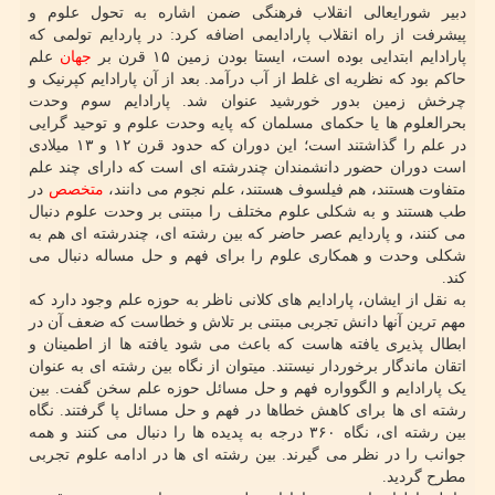
دبیر شورایعالی انقلاب فرهنگی ضمن اشاره به تحول علوم و
پیشرفت از راه انقلاب پارادایمی اضافه کرد: در پاردایم تولمی که
پارادایم ابتدایی بوده است، ایستا بودن زمین ۱۵ قرن بر
جهان
علم
حاکم بود که نظریه ای غلط از آب درآمد. بعد از آن پارادایم کپرنیک و
چرخش زمین بدور خورشید عنوان شد. پارادایم سوم وحدت
بحرالعلوم ها یا حکمای مسلمان که پایه وحدت علوم و توحید گرایی
در علم را گذاشتند است؛ این دوران که حدود قرن ۱۲ و ۱۳ میلادی
است دوران حضور دانشمندان چندرشته ای است که دارای چند علم
متفاوت هستند، هم فیلسوف هستند، علم نجوم می دانند،
متخصص
در
طب هستند و به شکلی علوم مختلف را مبتنی بر وحدت علوم دنبال
می کنند، و پاردایم عصر حاضر که بین رشته ای، چندرشته ای هم به
شکلی وحدت و همکاری علوم را برای فهم و حل مساله دنبال می
کند.
به نقل از ایشان، پارادایم های کلانی ناظر به حوزه علم وجود دارد که
مهم ترین آنها دانش تجربی مبتنی بر تلاش و خطاست که ضعف آن در
ابطال پذیری یافته هاست که باعث می شود یافته ها از اطمینان و
اتقان ماندگار برخوردار نیستند. میتوان از نگاه بین رشته ای به عنوان
یک پارادایم و الگوواره فهم و حل مسائل حوزه علم سخن گفت. بین
رشته ای ها برای کاهش خطاها در فهم و حل مسائل پا گرفتند. نگاه
بین رشته ای، نگاه ۳۶۰ درجه به پدیده ها را دنبال می کنند و همه
جوانب را در نظر می گیرند. بین رشته ای ها در ادامه علوم تجربی
مطرح گردید.