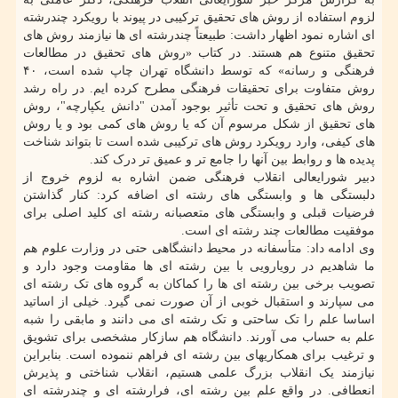
لزوم استفاده از روش های تحقیق ترکیبی در پیوند با رویکرد چندرشته
ای اشاره نمود اظهار داشت: طبیعتاً چندرشته ای ها نیازمند روش های
تحقیق متنوع هم هستند. در کتاب «روش های تحقیق در مطالعات
فرهنگی و رسانه» که توسط دانشگاه تهران چاپ شده است، ۴۰
روش متفاوت برای تحقیقات فرهنگی مطرح کرده ایم. در راه رشد
روش های تحقیق و تحت تأثیر بوجود آمدن "دانش یکپارچه"، روش
های تحقیق از شکل مرسوم آن که یا روش های کمی بود و یا روش
های کیفی، وارد رویکرد روش های ترکیبی شده است تا بتواند شناخت
پدیده ها و روابط بین آنها را جامع تر و عمیق تر درک کند.
دبیر شورایعالی انقلاب فرهنگی ضمن اشاره به لزوم خروج از
دلبستگی ها و وابستگی های رشته ای اضافه کرد: کنار گذاشتن
فرضیات قبلی و وابستگی های متعصبانه رشته ای کلید اصلی برای
موفقیت مطالعات چند رشته ای است.
وی ادامه داد: متأسفانه در محیط دانشگاهی حتی در وزارت علوم هم
ما شاهدیم در رویارویی با بین رشته ای ها مقاومت وجود دارد و
تصویب برخی بین رشته ای ها را کماکان به گروه های تک رشته ای
می سپارند و استقبال خوبی از آن صورت نمی گیرد. خیلی از اساتید
اساسا علم را تک ساحتی و تک رشته ای می دانند و مابقی را شبه
علم به حساب می آورند. دانشگاه هم سازکار مشخصی برای تشویق
و ترغیب برای همکاریهای بین رشته ای فراهم ننموده است. بنابراین
نیازمند یک انقلاب بزرگ علمی هستیم، انقلاب شناختی و پذیرش
انعطافی. در واقع علم بین رشته ای، فرارشته ای و چندرشته ای