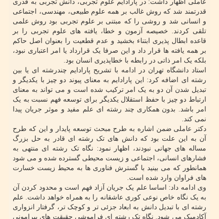
عاملی اظهار داشت: در پارادایم علوم تجربی، دانش تجربی به قدری
قدرتمند شد که روش غالب بر همه علوم طبیعی، مهندسی، اجتماعی
و انسانی شد و روشی را که مبتنی بر علوم تجربی بود روش علمی
تلقی کردند. خصیصه آزمون و خطا، یافته های علوم تجربی را بر
قاعده ابطال پذیری ابتناء بخشید و عدم قطعیت را بعنوان اصل حاکم
بر همه یافته ها قرار داد و این صرفا یک قرارداد یا امر اعتباری نبود،
بلکه یک امر ذاتی در رابطه با خطاپذیری انسان بود.
استاد دانشگاه تهران در ادامه با تشریح پارادایم چندرشته ای یا بین
رشته ای اضافه کرد: این پارادایم به معنای پیوند دو چیز با یکدیگر و
تبدیل شدن آن دو به یک امر ترکیب شده است و می تواند به معنای
ارتباط دو چیز با حفظ استقلال یکدیگر برای توسعه فهم نسبت به یک
امر باشد. بدون همکاری چند رشته ای علم مفید و موثر جریان پیدا
نمی کند.
دکتر عاملی ضمن اشاره به طرح مبحث توسعه پایدار و این که طرح
آن به این علت بود که دانش های تک رشته ای قادر به حل بزرگ
مساله های جهانی نبودند، اظهار نمود: نگاه تک رشته ای منتهی به
فشارهای انسانی، اجتماعی و زیست محیطی گسترده شده و می شود
همانطور که می بینید با گسترش فناوری ها به محیط زیست خسارت
های فراوان وارد شده است.
وی ادامه داد: اساسا علم یک جریان آزاد فهم است و محدود کردن آن
به یک نگاه خاص نوعی کوری عاشقانه را به همراه خواهد داشت. علم
رشته ای با تبدیل دانش به ابعاد جزئی تر و کوچک تر، گرفتار انزواری
آکادمیک می شود. نگاه تک رشته ای فراموشی حقیقت های پیرامونی