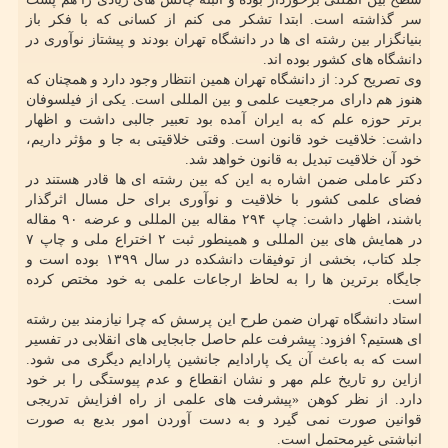
سر گذاشته است. ابتدا تشکر می کنم از کسانی که با فکر باز
بنیانگزار بین رشته ای ها در دانشگاه تهران بودند و پیشتاز نوآوری در
دانشگاه های کشور بوده اند.
وی تصریح کرد: از دانشگاه تهران همین انتظار وجود دارد و همچنان که
هنوز هم دارای مرجعیت علمی و بین المللی است. یکی از فیلسوفان
برتر حوزه علم که به ایران آمده بود تعبیر جالبی داشت و اظهار
داشت: خلاقیت خود قانون است. وقتی خلاقیتی به جا و مؤثر داریم،
خود آن خلاقیت تبدیل به قانون خواهد شد.
دکتر عاملی ضمن اشاره به این که بین رشته ای ها قادر هستند در
فضای علمی کشور با خلاقیت و نوآوری برای حل مسال اثرگذار
باشند، اظهار داشت: چاپ ۲۹۴ مقاله بین المللی و عرضه ۹۰ مقاله
در همایش های بین المللی و همینطور ثبت ۲ اختراع ملی و چاپ ۷
جلد کتاب، بخشی از توفیقات دانشکده در سال ۱۳۹۹ بوده است و
جایگاه برترین ها را به لحاظ ارجاعات علمی به خود مختص کرده
است.
استاد دانشگاه تهران ضمن طرح این پرسش که چرا نیازمند بین رشته
ای هستیم؟ افزود: پیشرفت علم حاصل جابجایی های انقلابی در تفسیر
است که به باعث آن یک پارادایم جانشین پارادایم دیگری می شود.
ازاین رو تاریخ علم مهر و نشان انقطاع و عدم پیوستگی را بر خود
دارد. از نظر کوهن «پیشرفت های علمی از راه افزایش تدریجی
قوانین صورت نمی گیرد و به دست آوردن امور بدیع به صورت
انباشتی غیرمحتمل است.