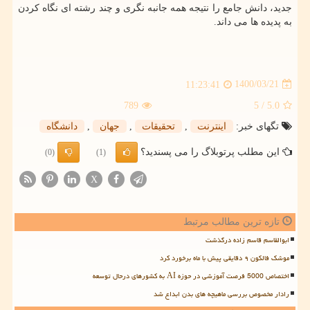
جدید، دانش جامع را نتیجه همه جانبه نگری و چند رشته ای نگاه کردن
به پدیده ها می داند.
1400/03/21
11:23:41
789
/ 5
5.0
تگهای خبر:
اینترنت
,
تحقیقات
,
جهان
,
دانشگاه
این مطلب پرتوبلاگ را می پسندید؟
(0)
(1)
X
تازه ترین مطالب مرتبط
ابوالقاسم قاسم زاده درگذشت
موشک فالکون ۹ دقایقی پیش با ماه برخورد کرد
اختصاص 5000 فرصت آموزشی در حوزه AI به کشورهای درحال توسعه
رادار مخصوص بررسی ماهیچه های بدن ابداع شد