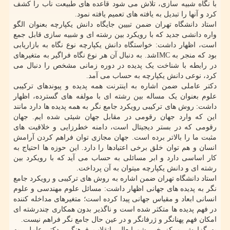
با نگاه شبیه سازی، تلاش می شود قاعده های طبیعت ناب را کشف
کرد و آنها را تبدیل به یافته های تعمیم یافته نمود.
استاد دانشگاه تهران ضمن تبیین جایگاه دانش یکپارچه بعنوان الگو
واره دانشی جدید که با رویکرد بین رشته ای و شبیه سازی قابل جمع
است، اظهار داشت: خواستگاه دانش یکپارچه نوع نگاه به بازاریابی
بود که منجر به IMCشد. به دنبال آن هر نوع نگاه فراگیر به متغیرهای
در رابطه با شناخت یک پدیده در دوره زمانی مشخص را دنبال می
کرد، نوعی دانش یکپارچه به حساب می آمد.
دکتر عاملی ضمن اشاره به اینترنت همه پدیده و پیوندهای ترکیبی
علوم بعنوان یک مساله بین رشته ای با مولفه های گسترده، اظهار
داشت: روش های ترکیبی رویکرد جامع نگر به همه پدیده ها دارد مانند
این که وارد جهان رقومی در مقابل جهان شیئی شده ایم. جهان
رقومی که در بستر دیجیتال است، دامنه خطرزایی و خلاقیت های
مثبت ما را بالاتر برده است. جهان مجازی توان فراهم کردن آرامش
انسان و هم توان خلق برخی اعتیادها را دارد. این حوزه ها احتیاج به
کار اساسی دارد و ابر مسائلی به حساب می آید که با رویکرد بین
رشته ای و دانش یکپارچه میتوان به آن پرداخت.
استاد دانشگاه تهران ضمن اشاره به روش های ترکیبی و رویکرد جامع
نگر به پدیده های جهانی اظهار داشت: مسائل علوم مهندسی و علوم
انسانی ابعاد و مقیاس جهانی پیدا کرده است؛ متغیرهای مداخله کننده
در فهم پدیده ها متکثر شده است و ناگذیر بدون همکاری چندرشته ای
امکان فهم پهنانگر و ژرفانگر و در عین حال جامع نگر فراهم نیست.
به گزارش مرکز خبر شورایعالی انقلاب فرهنگی، دکتر عاملی به