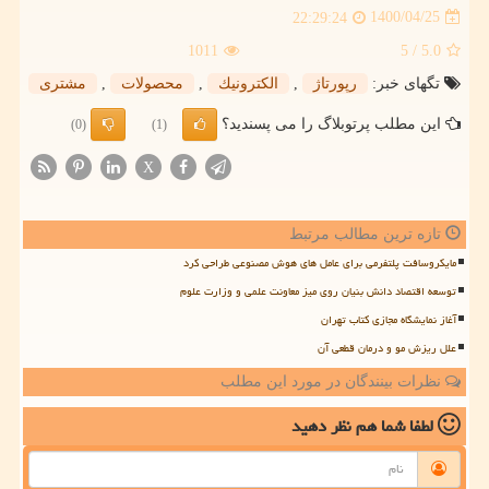
1400/04/25
22:29:24
1011
/ 5
5.0
تگهای خبر:
رپورتاژ
,
الكترونیك
,
محصولات
,
مشتری
این مطلب پرتوبلاگ را می پسندید؟
(0)
(1)
X
تازه ترین مطالب مرتبط
مایکروسافت پلتفرمی برای عامل های هوش مصنوعی طراحی کرد
توسعه اقتصاد دانش بنیان روی میز معاونت علمی و وزارت علوم
آغاز نمایشگاه مجازی کتاب تهران
علل ریزش مو و درمان قطعی آن
نظرات بینندگان در مورد این مطلب
لطفا شما هم
نظر دهید