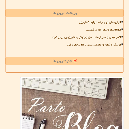
پربحث ترین ها
انرژی های نو و رشد تولید کشاورزی
ابوالقاسم قاسم زاده درگذشت
اکبر عبدی با سریال ماه عسل باردیگر به تلویزیون برمی گردد
موشک فالکون ۹ دقایقی پیش با ماه برخورد کرد
جدیدترین ها