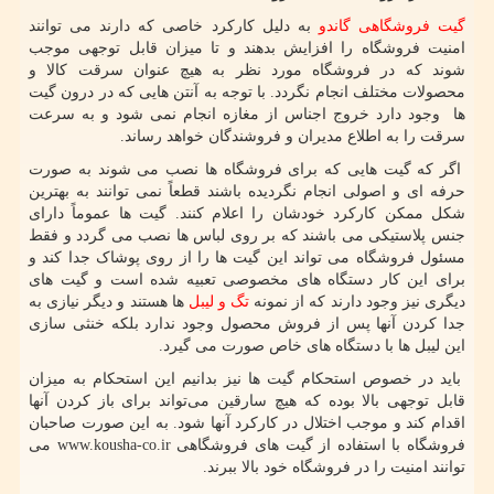
گیت فروشگاهی گاندو
به دلیل کارکرد خاصی که دارند می توانند
امنیت فروشگاه را افزایش بدهند و تا میزان قابل توجهی موجب
شوند که در فروشگاه مورد نظر به هیچ عنوان سرقت کالا و
محصولات مختلف انجام نگردد. با توجه به آنتن هایی که در درون گیت
ها وجود دارد خروج اجناس از مغازه انجام نمی شود و به سرعت
سرقت را به اطلاع مدیران و فروشندگان خواهد رساند.
اگر که گیت هایی که برای فروشگاه ها نصب می شوند به صورت
حرفه ای و اصولی انجام نگردیده باشند قطعاً نمی توانند به بهترین
شکل ممکن کارکرد خودشان را اعلام کنند. گیت ها عموماً دارای
جنس پلاستیکی می باشند که بر روی لباس ها نصب می گردد و فقط
مسئول فروشگاه می تواند این گیت ها را از روی پوشاک جدا کند و
برای این کار دستگاه های مخصوصی تعبیه شده است و گیت های
دیگری نیز وجود دارند که از نمونه
تگ و لیبل
ها هستند و دیگر نیازی به
جدا کردن آنها پس از فروش محصول وجود ندارد بلکه خنثی سازی
این لیبل ها با دستگاه ‌های خاص صورت می گیرد.
باید در خصوص استحکام گیت ها نیز بدانیم این استحکام به میزان
قابل توجهی بالا بوده که هیچ سارقین می‌تواند برای باز کردن آنها
اقدام کند و موجب اختلال در کارکرد آنها شود. به این صورت صاحبان
فروشگاه با استفاده از گیت های فروشگاهی
www.kousha-co.ir
می
توانند امنیت را در فروشگاه خود بالا ببرند.