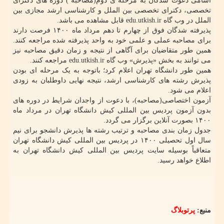
اسامی دعوت شدگان به مرحله ی دوم(مصاحبه ) دوره های دکترای
تخصصی، دکترای تخصصی بین الملل و کارشناسی ارشد مجازی بین
الملل در وب گاه edu.utkish.ir قابل مشاهده می باشد.
پذیرفته شدگان فوق از چهارم تا دهم مرداد ماه ۱۴۰۰ فرصت دارند
برای مصاحبه عملی و علمی خود به واحد پذیرفته شده مراجعه کنند.
همین طور متقاضیان برای آگاهی از نتیجه و زمان دقیق مصاحبه نیز
می توانند به بخش «پذیرش» وب گاه edu.utkish.ir مراجعه کنند.
همین طور دانشگاه تهران اعلام کرد؛ باتوجه به یک مرحله ای بودن
پذیرش رشته های کارشناسی ارشد، نتیجه نهایی داوطلبان به زودی
اعلام می شود.
آزمون اختصاصی(مصاحبه)، با دعوت از واجدان شرایط در دوره های
بدون آزمون پردیس بین المللی کیش دانشگاه تهران در مرداد ماه
۱۴۰۰ بصورت آنلاین برگزار می گردد.
جدول زمان بندی مصاحبه و ترتیب رشته ها پذیرش دانشجو برای نیم
سال اول تحصیلی ۱۴۰۰ در پردیس بین المللی کیش دانشگاه تهران
متعاقباً بوسیله سایت پردیس بین المللی کیش دانشگاه تهران به
اطلاع خواهد رسید.
منبع:
پرتوبلاگ