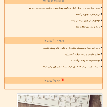
پربیننده ترین ها
ماهواره پارس ۲ در مدار قرار می گیرد پرتاب های منظومه سلیمانی در۱۴۰۵
مرجع تقلید عراق درگذشت
ناوهای جنگی چین ارتقا می یابند
ما را از پدرمان جدا کردند
پربحث ترین ها
لزوم ایمن سازی سیستم بانکی با رمزنگاری های پساکوانتومی
انرژی های نو و رشد تولید کشاورزی
ابوالقاسم قاسم زاده درگذشت
اکبر عبدی با سریال ماه عسل باردیگر به تلویزیون برمی گردد
جدیدترین ها