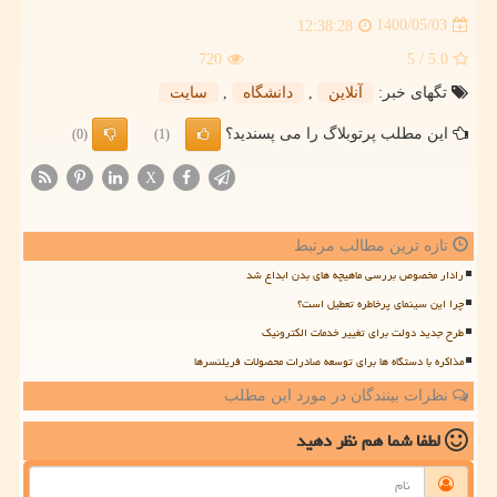
1400/05/03
12:38:28
720
/ 5
5.0
تگهای خبر:
آنلاین
,
دانشگاه
,
سایت
این مطلب پرتوبلاگ را می پسندید؟
(0)
(1)
X
تازه ترین مطالب مرتبط
رادار مخصوص بررسی ماهیچه های بدن ابداع شد
چرا این سینمای پرخاطره تعطیل است؟
طرح جدید دولت برای تغییر خدمات الکترونیک
مذاکره با دستگاه ها برای توسعه صادرات محصولات فریلنسرها
نظرات بینندگان در مورد این مطلب
لطفا شما هم
نظر دهید