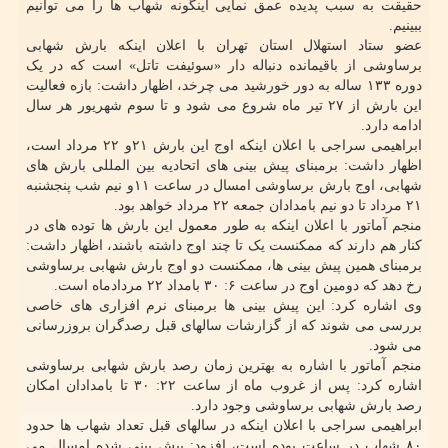
حقیقت به سبب پدیده عمق نمایی اینگونه شهاب ها را می توانیم
ببینیم.
عضو ستاد استهلال استان تهران با اعلان اینکه بارش شهابی
برساوشی از باقیمانده دنباله دار «سوئیفت تاتل» است که در یک
دوره ۱۳۳ ساله به دور خورشید می چرخد، اظهار داشت: بازه فعالیت
این بارش از ۲۷ تیر ماه شروع می شود و تا سوم شهریور هر سال
ادامه دارد.
ابراهیمی سراجی با اعلان اینکه اوج این بارش ۲۱و ۲۲ مرداد است،
اظهار داشت: برمبنای پیش بینی های اتحادیه بین المللی بارش های
شهابی، اوج بارش برساوشی امسال در ساعت ۱۱و نیم شب پنجشنبه
۲۱ مرداد تا دو نیم بامدادان جمعه ۲۲ مرداد خواهد بود.
منجم آماتور با اعلان اینکه به طور معمول این بارش ها توده های در
کنار هم دارند که ممکنست یک تا چند اوج داشته باشند، اظهار داشت:
برمبنای همین پیش بینی ها، ممکنست دو اوج بارش شهابی برساوشی
رخ دهد که دومین اوج در ساعت ۶: ۳۰ بامداد ۲۲ مردادماه است.
وی اشاره کرد: این پیش بینی ها برمبنای نرم افزاری های خاصی
بررسی می شوند که از گزارشات سالهای قبل رصدگران بروزرسانی
می شود.
منجم آماتور با اشاره به بهترین زمان رصد بارش شهابی برساوشی
اشاره کرد: پس از غروب ماه از ساعت ۲۲: ۳۰ تا بامدادان امکان
رصد بارش شهابی برساوشی وجود دارد.
ابراهیمی سراجی با اعلان اینکه در سالهای قبل تعداد شهاب ها حدود
۸۰ شهاب در ساعت بوده است، افزود: پیش بینی شده امسال می