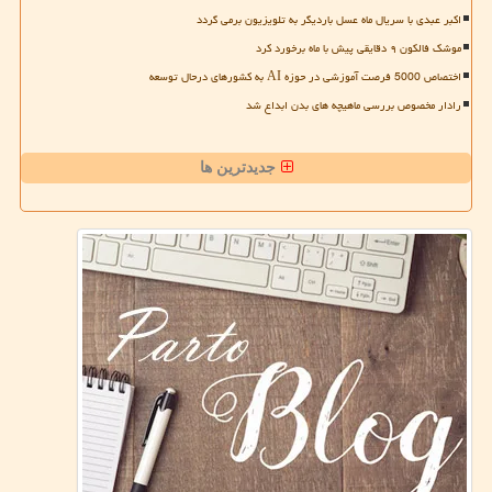
اکبر عبدی با سریال ماه عسل باردیگر به تلویزیون برمی گردد
موشک فالکون ۹ دقایقی پیش با ماه برخورد کرد
اختصاص 5000 فرصت آموزشی در حوزه AI به کشورهای درحال توسعه
رادار مخصوص بررسی ماهیچه های بدن ابداع شد
جدیدترین ها