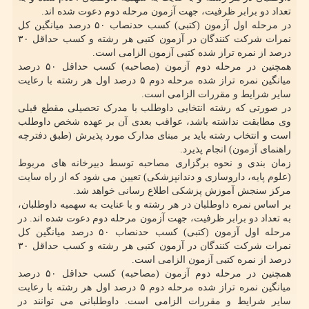
تعداد دو برابر ظرفیت، جهت آزمون مرحله دوم دعوت شده اند.
در مرحله اول آزمون (کتبی) کسب حدنصاب ۵۰ درصد میانگین کل
نمرات شرکت کنندگان در آزمون کتبی هر رشته و کسب حداقل ۳۰
درصد از نمره تراز شده کتبی آزمون الزامی است.
همچنین در مرحله دوم آزمون (مصاحبه) کسب حداقل ۵۰ درصد
میانگین نمره تراز شده مرحله دوم ۵ درصد اول هر رشته با رعایت
سایر شرایط و مقررات الزامی است.
در صورتی که رشته انتخابی داوطلب با مدرک تحصیلی مقطع قبلی
وی مطابقت نداشته باشد، عواقب بعدی آن بر عهده شخص داوطلب
است و انتخاب رشته باید بر مبنای مدارک مورد پذیرش (طبق دفترچه
راهنمای آزمون) انجام پذیرد.
زمان بندی و نحوه برگزاری مصاحبه توسط دبیرخانه های مربوط
(علوم پایه، داروسازی و دندانپزشکی) تعیین می شود که از راه سایت
مرکز سنجش آموزش پزشکی اطلاع رسانی خواهد شد.
بر اساس نمره داوطلبان در هر رشته و با عنایت به سهمیه داوطلبان،
به تعداد دو برابر ظرفیت، جهت آزمون مرحله دوم دعوت شده اند. در
مرحله اول آزمون (کتبی) کسب حدنصاب ۵۰ درصد میانگین کل
نمرات شرکت کنندگان در آزمون کتبی هر رشته و کسب حداقل ۳۰
درصد از نمره کتبی آزمون الزامی است.
همچنین در مرحله دوم آزمون (مصاحبه) کسب حداقل ۵۰ درصد
میانگین نمره تراز شده مرحله دوم ۵ درصد اول هر رشته با رعایت
سایر شرایط و مقررات الزامی است. داوطلبانی می توانند در