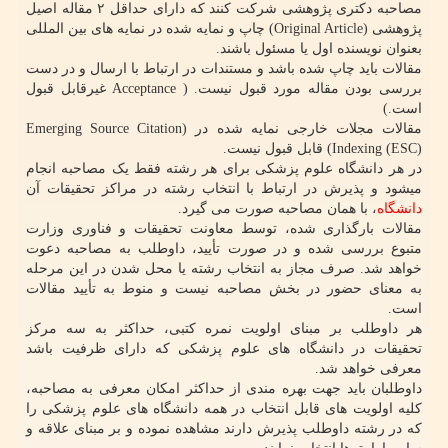
مصاحبه دکتری پژوهشی شرکت کنند که دارای حداقل ۲ مقاله اصیل
پژوهشی (Original Article) چاپ و نمایه شده در نمایه های بین المللی
بعنوان نویسنده اول یا مسئول باشند.
مقالات باید چاپ شده باشد و مستندات در ارتباط با ارسال و در دست
بررسی بودن مقاله مورد قبول نیست. ( Acceptance غیرقابل قبول
است.)
مقالات مجلات خارجی نمایه شده در (Emerging Source Citation
Indexing (ESC)) قابل قبول نیست.
در هر دانشگاه علوم پزشکی برای هر رشته فقط یک مصاحبه انجام
میشود و پذیرش در ارتباط با انتخاب رشته در مراکز تحقیقات آن
دانشگاه
، با همان مصاحبه صورت می گیرد.
مقالات بارگذاری شده، توسط معاونت تحقیقات و فناوری وزارت
متبوع بررسی شده و در صورت تأیید، داوطلب به مصاحبه دعوت
خواهد شد. صرف مجاز به انتخاب رشته یا محل شدن در این مرحله
به معنای حضور در بخش مصاحبه نیست و منوط به تأیید مقالات
است.
هر داوطلب بر مبنای اولویت نمره کتبی، حداکثر به سه مرکز
تحقیقات در دانشگاه های علوم پزشکی که دارای ظرفیت باشد
معرفی خواهد شد.
داوطلبان باید جهت بهره مندی از حداکثر امکان معرفی به مصاحبه،
کلیه اولویت های قابل انتخاب در همه دانشگاه های علوم پزشکی را
که در رشته داوطلب پذیرش دارند مشاهده نموده و بر مبنای علاقه و