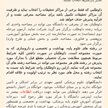
سایر پارامترها انتخاب نمایند.
داوطلبی که فقط برخی از مراکز تحقیقات را انتخاب نماید و ظرفیت
آن مراکز تحقیقات تکمیل باشد برای مصاحبه معرفی نشده و از
فرآیند پذیرش حذف خواهد شد.
داوطلبان بعد از معرفی به دانشگاه می توانند در مصاحبه واحدی که
برپایه رشته داوطلب برگزار می گردد شرکت نمایند. آزمون مرحله
دوم (مصاحبه) به صورت ساختارمند (در سه بخش سوابق آموزشی،
پژوهشی و فناوری، مصاحبه علمی و بخش عملی و طرح واره)
برگزار می شود.
در رشته های علوم پایه، بهداشت و تخصصی و داروسازی که به
صورت مجموعه است، داوطلبان در صورت داشتن کلیه شرایط
مربوط همچون مطابقت مدرک تحصیلی مقطع قبل با مدارک مورد
پذیرش در رشته های هر مجموعه می توانند در مصاحبه رشته های آن
مجموعه شرکت نمایند. ازاین رو داوطلبان واجد شرایط باید نسبت به
انتخاب رشته و محل های مورد نظر به ترتیب اولویت و علاقه اقدام
نمایند.
دانشگاههای علوم پزشکی کشور تعهدی در برابر اسکان و تأمین
خوابگاه ندارند و بر مبنای امکانات موجود، خوابگاه در اختیار دانشجو
قرار می دهند. داوطلبان می توانند جهت دریافت
اطلاعات
بیشتر به
سایت اینترنتی دانشگاه یا مرکز مورد نظر رجوع کنند. دبیرخانه
شورای آموزش علوم پایه پزشکی، بهداشت و تخصصی و همینطور
مرکز سنجش آموزش پزشکی د ر مورد عرضه یا عدم عرضه خوابگاه