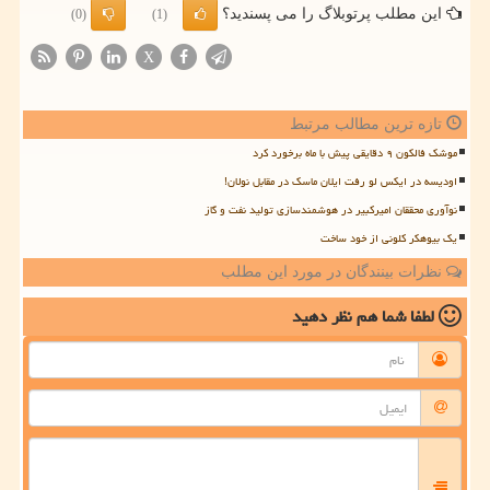
این مطلب پرتوبلاگ را می پسندید؟
(0)
(1)
X
تازه ترین مطالب مرتبط
موشک فالکون ۹ دقایقی پیش با ماه برخورد کرد
اودیسه در ایکس لو رفت ایلان ماسک در مقابل نولان!
نوآوری محققان امیرکبیر در هوشمندسازی تولید نفت و گاز
یک بیوهکر کلونی از خود ساخت
نظرات بینندگان در مورد این مطلب
لطفا شما هم
نظر دهید