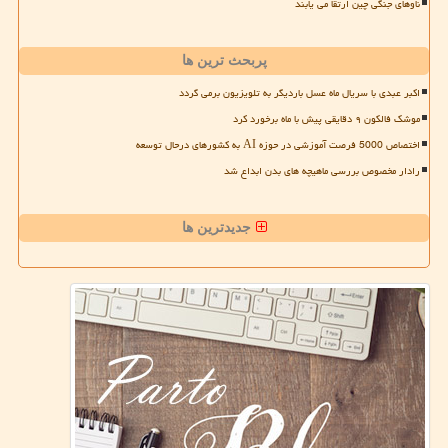
ناوهای جنگی چین ارتقا می یابند
پربحث ترین ها
اکبر عبدی با سریال ماه عسل باردیگر به تلویزیون برمی گردد
موشک فالکون ۹ دقایقی پیش با ماه برخورد کرد
اختصاص 5000 فرصت آموزشی در حوزه AI به کشورهای درحال توسعه
رادار مخصوص بررسی ماهیچه های بدن ابداع شد
جدیدترین ها