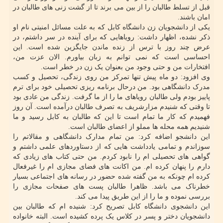
قبل از تسلط طالبان را از بین می برند تا از گشت زنی های طالبان در
امان باشند.
یکی از دانشجویان زن دانشگاه کابل که به علت مسائل امنیتی نام او
ذکر نشده، اظهار داشت: رویاهایی که برای آینده در سر داشتم، در
عرض چند روز با ترس از زنده ماندن جایگزین شده است. این
احساسی است که نمی توانم به زبان بیاورم. الان عزت من،
افتخارات من و حتی وجود من بعنوان یک زن در خطر است.
وی افزود: دو ماه پیش تنها تمرکز من روی زندگی، تحصیل و کسب
مدرک دانشگاهی بود. من درحال برنامه ریزی تحصیلی خود برای ترم
پاییز بودم ولی طالبان رویاهای ما را از ما گرفت. زندگی من عادی بود
تا وقتی که شنیدم مزارشریف به تصرف طالبان درآمده است. آن روز
فهمیدم که کار ما تمام است تا این که طالبان به کابل رسید و ما
شنیدیم همه محله ها مملو از اعضای طالبان است.
این دانشجو اضافه کرد: من تمام مدارک دانشگاهی و مقالاتم را
سوزاندم و تمامی یادداشت هایی که از دستاوردهای علمی داشتم و
گواهی های تحصیلی ام را نابود کردم. من حتی کتاب های زیادی که
دارم را پنهان کرده ام. من اکانت های فضای مجازی ام را غیرفعال
کرده ام چونکه به من گفته شده حضور در رسانه های اجتماعی بسیار
خطرناک می باشد. ظاهرا طالبان پست های صفحات مجازی را
بررسی نموده و ما را از این طریق پیدا می کند.
این دانشجوی دانشگاه کابل تصریح کرد: شنیده ام که طالبان بین
دانشجویان دختر و پسر در کلاس یک پرده کشیده است. البته خانواده