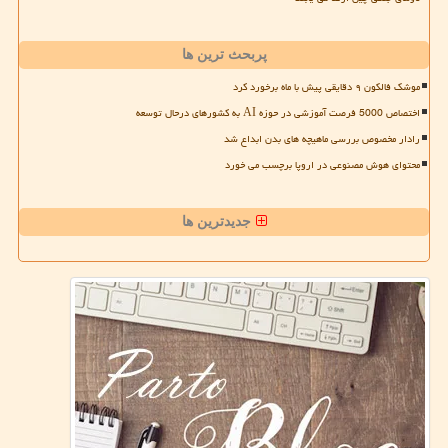
پربحث ترین ها
موشک فالکون ۹ دقایقی پیش با ماه برخورد کرد
اختصاص 5000 فرصت آموزشی در حوزه AI به کشورهای درحال توسعه
رادار مخصوص بررسی ماهیچه های بدن ابداع شد
محتوای هوش مصنوعی در اروپا برچسب می خورد
جدیدترین ها