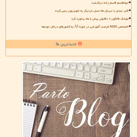
ابوالقاسم قاسم زاده درگذشت
اکبر عبدی با سریال ماه عسل باردیگر به تلویزیون برمی گردد
موشک فالکون ۹ دقایقی پیش با ماه برخورد کرد
اختصاص 5000 فرصت آموزشی در حوزه AI به کشورهای درحال توسعه
جدیدترین ها