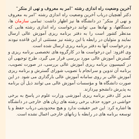
آخرین وضعیت راه اندازی رشته "امر به معروف و نهی از منکر"
دکتر آهنچیان درباب آخرین وضعیت راه اندازی رشته "امر به معروف
و نهی از منکر" در دانشگاه ها نیز اظهار داشت: تمامی
سازمان
ها،
دستگاه­ها، و نهادها می توانند درخواست راه اندازی رشته هایی که
مدنظر کشور است را به دفتر برنامه ریزی آموزش عالی ارسال
نمایند و متولیان در رابطه با این رشته نیز مستثنی از این قاعده نبودند
و درخواست آنها به دفتر برنامه ریزی ارسال شده است.
وی افزود: این درخواست ها در کارگروه های تخصصی برنامه ­ریزی و
گسترش آموزش عالی مورد بررسی قرار می گیرد، طرح توجیهی آن
در کمیسیون برنامه ریزی آموزش عالی بررسی، در صورت تصویب،
برنامه آن تدوین و سرانجام با تصویب شورای گسترش و برنامه ریزی
آموزش عالی بر روی سامانه آموزش عالی بارگذاری می شود. در این
صورت دانشگاه ها و مؤسسات آموزش عالی می توانند ذیل آن برنامه
به پذیرش دانشجو بپردازند.
مدیر کل دفتر برنامه ریزی آموزشی وزارت علوم در پاسخ به برخی
حواشی در حوزه حذف برخی رشته های زبان های خارجی در دانشگاه
ها اشاره کرد: این خبر حقیقت ندارد و هیچ محدودیتی درباب حفظ و یا
توسعه برنامه های در رابطه با زبان­های خارجی اعمال نشده است.