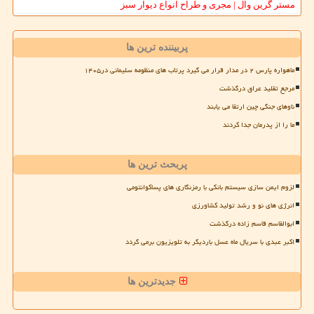
مستر گرین وال | مجری و طراح انواع دیوار سبز
پربیننده ترین ها
ماهواره پارس ۲ در مدار قرار می گیرد پرتاب های منظومه سلیمانی در۱۴۰۵
مرجع تقلید عراق درگذشت
ناوهای جنگی چین ارتقا می یابند
ما را از پدرمان جدا کردند
پربحث ترین ها
لزوم ایمن سازی سیستم بانکی با رمزنگاری های پساکوانتومی
انرژی های نو و رشد تولید کشاورزی
ابوالقاسم قاسم زاده درگذشت
اکبر عبدی با سریال ماه عسل باردیگر به تلویزیون برمی گردد
جدیدترین ها