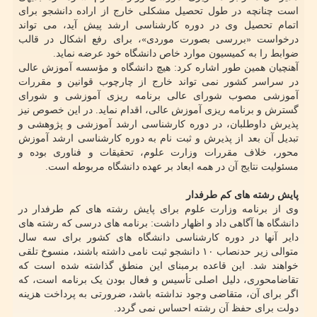
است چنانچه در طول تحصیل مشکلی خارج از اراده دانشجو برای
اتمام تحصیل وی در دوره کارشناسی ارشد پیش آید، می تواند
درخواست «بررسی بصورت موردی»، برای رفع اشکال در قالب
ضوابط را به کمیسیون موارد خاص دانشگاه خود عرضه نماید.
آهنچیان همین طور اشاره کرد: هیچ دانشگاه و مؤسسه آموزش عالی
در سراسر کشور نمی­ تواند خارج از چارچوب قوانین و مقررات
آموزشی مصوب شورای عالی برنامه ریزی آموزشی و شورای
گسترش و برنامه ریزی آموزش عالی، اقدام نماید. در این خصوص نیز
پذیرش داوطلبان، در دوره کارشناسی ارشد آموزشی و پژوهشی و
تبدیل آن بعد از پذیرش و ثبت نام به دوره کارشناسی ارشد آموزش
محور، خلاف مقررات وزارت علوم، تحقیقات و فناوری بوده و
مسئولیت نتایج آن در همه ابعاد بر عهده دانشگاه مربوطه است.
پایش رشته های کم طرفدار
وی از برنامه وزارت علوم برای پایش رشته های کم طرفدار در
دانشگاه ها آگاهی داد و اظهار داشت: برنامه های درسی که رشته های
دایر آنها در دوره کارشناسی دانشگاه های کشور برای سه سال
متوالی زیر حدنصاب ۱۰ دانشجو ثبت نامی داشته باشند، منسوخ تلقی
خواهند شد. این قاعده برمبنای این منطق گذاشته شده است که
تقاضامحوری، دلیل اصلی تأسیس و فعال بودن یک برنامه است، که
اگر برای آن، متقاضی وجود نداشته باشد، ضرورتی به پرداخت هزینه
دولت برای حفظ آن رشته احساس نمی گردد.