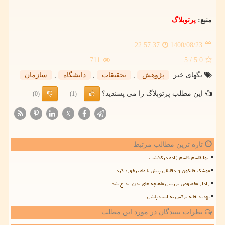
منبع:
پرتوبلاگ
1400/08/23
22:57:37
711
/ 5
5.0
تگهای خبر:
پژوهش
,
تحقیقات
,
دانشگاه
,
سازمان
این مطلب پرتوبلاگ را می پسندید؟
(0)
(1)
X
تازه ترین مطالب مرتبط
ابوالقاسم قاسم زاده درگذشت
موشک فالکون ۹ دقایقی پیش با ماه برخورد کرد
رادار مخصوص بررسی ماهیچه های بدن ابداع شد
تهدید خاله نرگس به اسیدپاشی
نظرات بینندگان در مورد این مطلب