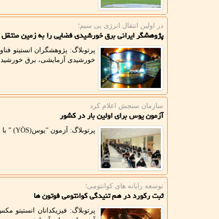
در اولین انتقال انرژی بی سیم؛
پژوهشگر ایرانی برق خورشیدی فضایی را به زمین منتقل 
پرتوبلاگ: پژوهشگران انستیتو فنا
خورشیدی آزمایشی، برق خورشیدی ر
سازمان سنجش اعلام كرد
آزمون یوس برای اولین بار در کشور
پرتوبلاگ: آزمون ˮیوسˮ (YÖS) با نظارت سازمان سنجش آموزش کشوری برای نخستین بار در ایران انجام می شود.
توسعه رایانه های كوانتومی؛
ثبت رکورد در هم تنیدگی کوانتومی فوتون ها
پرتوبلاگ: فیزیکدانان انستیتو م