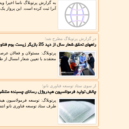
آنرا ثبت کرده است. این پرواز یک 
در گزارش پرتوبلاگ مطرح شد؛
راههای تحقق شعار سال از دید 25 بازیگر زیست بوم فناوری
پرتوبلاگ: مسئولان و فعالان عرصه
معتقدند با تعیین شعار امسال از 
از سوی ستاد توسعه فناوری نانو؛
چالش تولید فرمولاسیون هیدروژل رسانای چسبنده منتشر
طرف ستاد توسعه فناوری نانو انتش