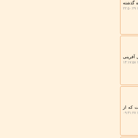
غ در ماه گذشته
۱
 آفرینی
۱
تگاه TENS چالش جدیدی است که از
۱