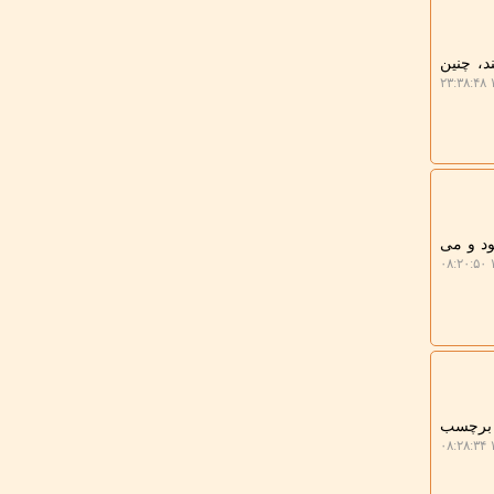
د، چنین
۱
ود و می
۱
ز برچسب
۱