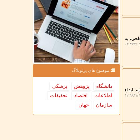
طحی، به
۱
موضوع های پرتوبلاگ
دانشگاه
پژوهش
پزشكی
د ابداع
اطلاعات
اقتصاد
تحقیقات
۱
سازمان
جهان