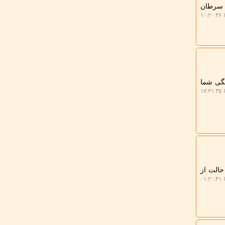
م سرطان
۱
نگی شما
۱
حالت از
۱