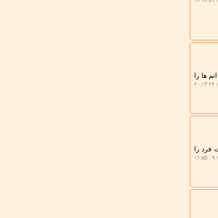
۱
دند ابری از اتم ها را
۱
 فرد را
۱