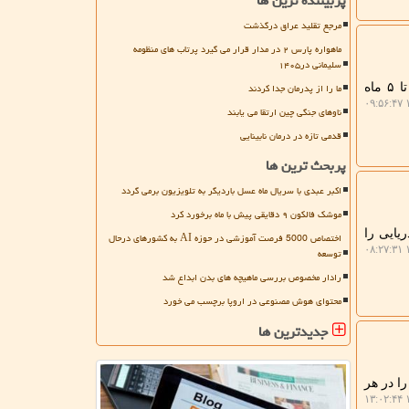
پربیننده ترین ها
مرجع تقلید عراق درگذشت
ماهواره پارس ۲ در مدار قرار می گیرد پرتاب های منظومه
سلیمانی در۱۴۰۵
ما را از پدرمان جدا کردند
پرتوبلاگ: به گزارش پرتوبلاگ، آن طور که نقویان می گوید جدای این چند سریال، سازمان صداوسیما در ۴ تا ۵ ماه
۱
ناوهای جنگی چین ارتقا می یابند
قدمی تازه در درمان نابینایی
پربحث ترین ها
اکبر عبدی با سریال ماه عسل باردیگر به تلویزیون برمی گردد
موشک فالکون ۹ دقایقی پیش با ماه برخورد کرد
 دریایی را
اختصاص 5000 فرصت آموزشی در حوزه AI به کشورهای درحال
۱
توسعه
رادار مخصوص بررسی ماهیچه های بدن ابداع شد
محتوای هوش مصنوعی در اروپا برچسب می خورد
جدیدترین ها
را در هر
۱