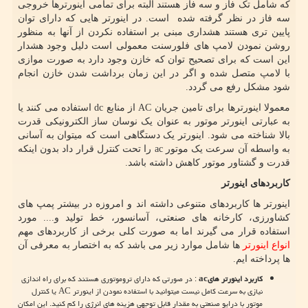
که شامل تک فاز و سه فاز هستند البته برای تمامی اینورترها خروجی
سه فاز در نظر گرفته شده است. در اینورتر هایی که دارای توان
پایین تری هستند هشداری مبنی بر استفاده نکردن از آنها به منظور
روشن نمودن لامپ های فلورسنت معمولی است دلیل وجود هشدار
این است که برای تصحیح توان که خازن وجود دارد به صورت موازی
با لامپ متصل شده و اگر در این زمان برداشت شدن خازن انجام
شود مشکل رفع می گردد.
معمولا اینورترها برای تامین جریان
AC
از منابع
dc
استفاده می کنند یا
به عبارتی اینورتر موتور به عنوان یک نوسان ساز الکترونیکی قدرت
بالا شناخته می شود. اینورتر یک دستگاهی است که میتوان به آسانی
به واسطه آن سرعت یک موتور
ac
را تحت کنترل قرار داد بدون اینکه
قدرت و گشتاور موتور کاهش داشته باشد.
کاربردهای اینورتر
اینورتر ها کاربردهای متنوعی داشته اند و امروزه در بیشتر پمپ های
کشاورزی، کارخانه های صنعتی، آسانسور، خط تولید و.... مورد
استفاده قرار می گیرند اما به صورت کلی برخی از کاربردهای مهم
انواع اینورتر
ها شامل موارد زیر می باشد که به اختصار به معرفی آن
ها پرداخته ایم.
کاربرد اینورتر های
ac
: در صورتی که دارای تروموتوری هستند که برای راه اندازی
نیازی به سرعت کامل نیست میتوانید با استفاده نمودن از اینورتر
AC
یا کنترل
موتور با درایو صنعتی به مقدار قابل توجهی هزینه های انرژی را کم کنید. این امکان