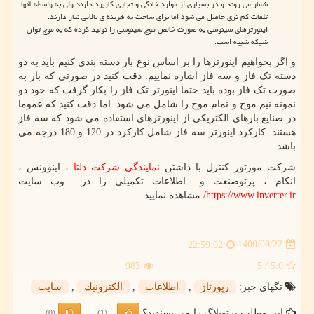
شمار می روند و در بسیاری از موارد خانگی و تجاری کاربرد دارند ولی به واسطه آنها
تلفات کم تری حاصل می شود اما برای ساخت به هزینه ی بالایی نیاز دارند.
اینورترهای سینوسی به صورت خالص موج سینوسی را تولید کرده که به موج توان
شبکه شبیه است.
و اگر بخواهیم اینورترها را بر اساس نوع بار دسته بندی کنیم باید به دو
دسته تک فاز و سه فاز اشاره نماییم. دقت کنید در صورتی که بار به
صورت تک فاز بوده باید حتما اینورتر تک فاز را بکار گرفت که خود دو
نمونه نیم موج و تمام موج را شامل می شود. اما دقت کنید که عموما
در صنایع بارهای الکتریکی از اینورترهای استفاده می شود که سه فاز
هستند. کارکرد اینورتر سه فاز شامل کارکرد در 120 و 180 درجه می
باشد.
شرکت مورتور کنترل با داشتن
نمایندگی شرکت دلتا
، اینوونس ،
انکام ، پرتوصنعت و.. اطلاعات تکمیلی را در وب سایت
https://www.inverter.ir
/
مشاهده نمایید.
1400/09/22
22:59:02
983
/ 5
5.0
تگهای خبر:
رپورتاژ
,
اطلاعات
,
الكترونیك
,
سایت
این مطلب پرتوبلاگ را می پسندید؟
(0)
(1)