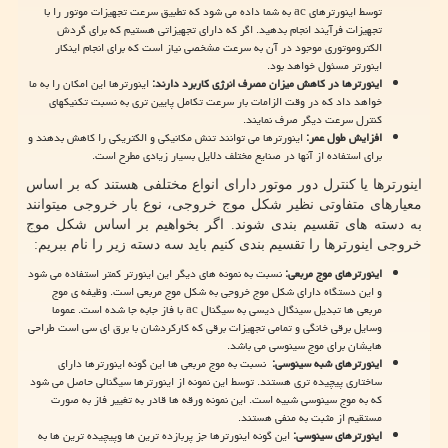
توسط اینورترهای
ac
به شما داده می شود که تطبیق سرعت تجهیزات موتور را با
تجهیزات فرآیند انجام بدهید. اگر که دارای تجهیزاتی هستیم که برای گردش
الکتروموتوری موجود در آن به سرعت مشخصی نیاز است که برای انجام اینکار
اینورتر مسئول خواهد بود.
اینورترها در کاهش میزان مصرف انرژی کاربرد دارند:
اینورترها این امکان را به ما
خواهد داد که در وقت الزامات بار سرعت تکامل پایین تری به نسبت تکنیکهای
کنترل سرعت دیگر صرف نمایند.
افزایش طول عمر:
اینورترها می توانند تنش مکانیکی و الکتریکی را کاهش بدهند و
برای استفاده از آنها در صنایع مختلف دلایل بسیار زیادی مطرح است.
اینورترها یا کنترل دور موتور دارای انواع مختلفی هستند که بر اساس
معیارهای متفاوتی نظیر شکل موج خروجی، نوع بار خروجی میتوانند
به دسته های تقسیم بندی شوند. اگر بخواهیم بر اساس شکل موج
خروجی اینورترها را تقسیم بندی کنیم باید سه دسته زیر را نام ببریم:
اینورترهای موج مربعی:
نسبت به نمونه های دیگر این اینورتر کمتر استفاده می شود
و این دستگاه دارای شکل موج خروجی به شکل موج مربعی است. وظیفه ی موج
مربعی ها تبدیل سینگال دیسی به سیگنال
ac
با فاز جابه جا شده است. عموما
وسایل برقی خانگی و تمامی تجهیزات برقی که کارکردشان با برق ای سی است طراحی
هایشان برای موج سینوسی می باشد.
اینورترهای شبه سینوسی:
نسبت به موج مربعی ها این گونه اینورترها دارای
ساختاری پیچیده تری هستند. توسط این نمونه از اینورترها سیگنالی حاصل می شود
که به موج سینوسی شبیه است. این نمونه ورقه ها قادر به تغییر فاز به صورت
مستقیم از مثبت به منفی هستند.
اینورترهای سینوسی:
این گونه اینورترها جز پربازده ترین ها وپیچیده ترین ها به