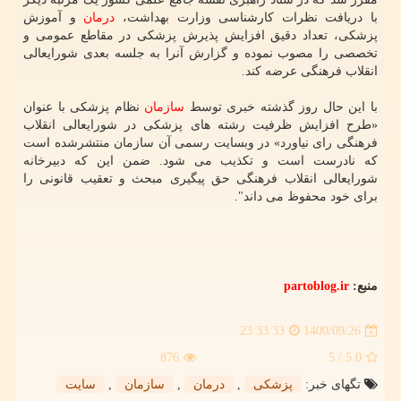
با دریافت نظرات کارشناسی وزارت بهداشت،
درمان
و آموزش
پزشکی، تعداد دقیق افزایش پذیرش پزشکی در مقاطع عمومی و
تخصصی را مصوب نموده و گزارش آنرا به جلسه بعدی شورایعالی
انقلاب فرهنگی عرضه کند.
با این حال روز گذشته خبری توسط
سازمان
نظام پزشکی با عنوان
«طرح افزایش ظرفیت رشته های پزشکی در شورایعالی انقلاب
فرهنگی رای نیاورد» در وبسایت رسمی آن سازمان منتشرشده است
که نادرست است و تکذیب می شود. ضمن این که دبیرخانه
شورایعالی انقلاب فرهنگی حق پیگیری مبحث و تعقیب قانونی را
برای خود محفوظ می داند".
منبع:
partoblog.ir
1400/09/26
23:33:33
876
/ 5
5.0
تگهای خبر:
پزشكی
,
درمان
,
سازمان
,
سایت