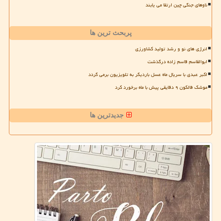
ناوهای جنگی چین ارتقا می یابند
پربحث ترین ها
انرژی های نو و رشد تولید کشاورزی
ابوالقاسم قاسم زاده درگذشت
اکبر عبدی با سریال ماه عسل باردیگر به تلویزیون برمی گردد
موشک فالکون ۹ دقایقی پیش با ماه برخورد کرد
جدیدترین ها