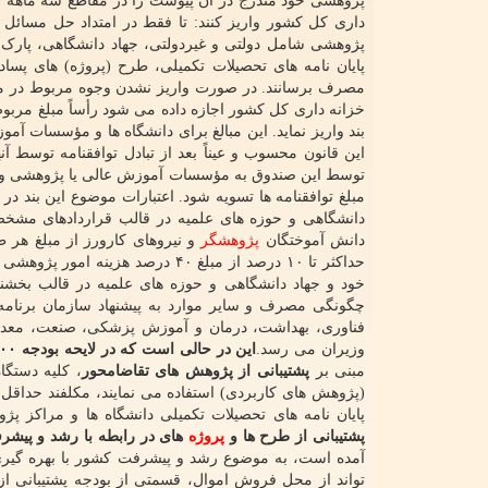
داری کل کشور واریز کنند: تا فقط در امتداد حل مسائل
پژوهشی شامل دولتی و غیردولتی، جهاد دانشگاهی، پارک ه
پایان نامه های تحصیلات تکمیلی، طرح (پروژه) های پسا
مصرف برسانند. در صورت واریز نشدن وجوه مربوط در موع
خزانه داری کل کشور اجازه داده می شود رأساً مبلغ مربو
بند واریز نماید. این مبالغ برای دانشگاه ها و مؤسسات آ
این قانون محسوب و عیناً بعد از تبادل توافقنامه توسط 
توسط این صندوق به مؤسسات آموزش عالی یا پژوهشی و یا
مبلغ توافقنامه ها تسویه شود. اعتبارات موضوع این بند 
دانشگاهی و حوزه های علمیه در قالب قراردادهای مشخ
دانش آموختگان
پژوهشگر
حداکثر تا ۱۰ درصد از مبلغ ۴۰ در
خود و جهاد دانشگاهی و حوزه های علمیه در قالب بخشنام
چگونگی مصرف و سایر موارد به پیشنهاد سازمان برنامه 
فناوری، بهداشت، درمان و آموزش پزشکی، صنعت، معدن و
وزیران می رسد.
این در حالی است که در لایحه بودجه ۱۴۰۰ در بند ه آمده بود:
مبنی بر
پشتیبانی از پژوهش های تقاضامحور
پایان نامه های تحصیلات تکمیلی دانشگاه ها و مراکز پژ
پشتیبانی از طرح ها و
پروژه
های در رابطه با رشد و پیش