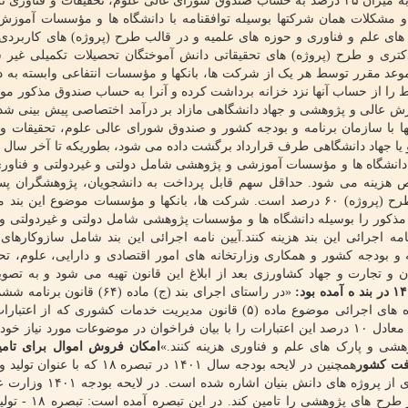
پژوهشی خود مندرج در آن پیوست را در مقاطع سه ماهه به میزان ۲۵ درصد به حساب صندوق شورای عالی علوم، تحقیقات و فن
 و مشکلات همان شرکتها بوسیله توافقنامه با دانشگاه ها و مؤسسات آموزش
ای علم و فناوری و حوزه های علمیه و در قالب طرح (پروژه) های کاربردی،
دکتری و طرح (پروژه) های تحقیقاتی دانش آموختگان تحصیلات تکمیلی غیر 
د مقرر توسط هر یک از شرکت ها، بانکها و مؤسسات انتفاعی وابسته به د
ط را از حساب آنها نزد خزانه برداشت کرده و آنرا به حساب صندوق مذکور مو
موزش عالی و پژوهشی و جهاد دانشگاهی مازاد بر درآمد اختصاصی پیش بینی شده 
آنها با سازمان برنامه و بودجه کشور و صندوق شورای عالی علوم، تحقیقات و 
 جهاد دانشگاهی طرف قرارداد برگشت داده می شود، بطوریکه تا آخر سال 
در دانشگاه ها و مؤسسات آموزشی و پژوهشی شامل دولتی و غیردولتی و فناوری
ص هزینه می شود. حداقل سهم قابل پرداخت به دانشجویان، پژوهشگران پس
و نیروهای کارورز از مبلغ هر طرح (پروژه) ۶۰ درصد است. شرکت ها، بانکها و مؤسسات موضوع این ب
صد هزینه امور پژوهشی مذکور را بوسیله دانشگاه ها و مؤسسات پژوهشی شامل دولتی و غیردولتی 
ه اجرائی این بند هزینه کنند.آیین نامه اجرائی این بند شامل سازوکارهای
و بودجه کشور و همکاری وزارتخانه های امور اقتصادی و دارایی، علوم، تح
 تجارت و جهاد کشاورزی بعد از ابلاغ این قانون تهیه می شود و به تصو
«در راستای اجرای بند (ج) ماده (۶۴) قانون
، کلیه دستگاه های اجرائی موضوع ماده (۵) قانون مدیریت خدمات کشوری که از اع
(پژوهش های کاربردی) استفاده می نمایند، مکلفند حداقل معادل ۱۰ درصد این اعتبارات را با بیان فراخوان در موضوعات مورد نی
وهشی و پارک های علم و فناوری هزینه کنند.»
امکان فروش اموال برای تامی
رفت کشور
همچنین در لایحه بودجه سال ۱۴۰۱ در تبصره ۱۸ که با 
آمده است، به موضوع رشد و پیشرفت کشور با بهره گیری از پروژه های 
تواند از محل فروش اموال، قسمتی از بودجه پشتیبانی از 