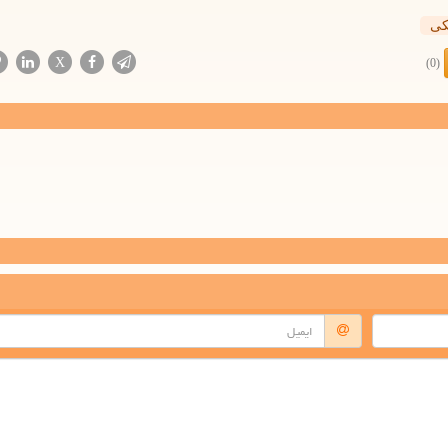
كی
X
(0)