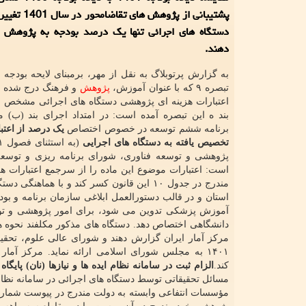
پشتیبانی از پژوهش ه
دستگاه های اجرائی تنها یک درصد بودجه به پژوهش
دهند.
تبصره ۹ که با عنوان آموزش،
پژوهش
و فرهنگ درج شده 
اعتبارات هزینه ای پژوهشی دستگاه های اجرائی مشخص 
برنامه ششم توسعه در خصوص اختصاص
یک درصد از اعتبا
تخصیص یافته به دستگاه های اجرایی
پژوهشی و توسعه فناوری، شورای برنامه ریزی و توسعه
است: اعتبارات موضوع این ماده را از سرجمع اعتبارات هز
مندرج در جدول ۱۰ این قانون کسر کند و با 
استان و در قالب دستورالعمل ابلاغی سازمان برنامه و بو
آموزش پزشکی تدوین می شود، برای امور پژوهشی و توس
دانشگاهی اختصاص دهد. دستگاه های مذکور مکلفند نحوه هز
مرکز آمار ایران گزارش دهند و شورای عالی علوم، تحقیق
۱۴۰۱ به مجلس شورای اسلامی ارائه نماید. مرکز آمار ایران مکلف است سالانه
کند.
الزام ثبت در سامانه نظام ایده ها و نیازها (نان) پایگاه