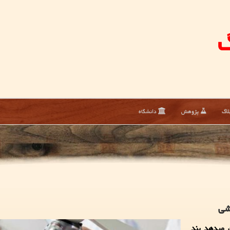
گ
لاگ
پژوهش
دانشگاه
شی
 1401 با لایحه بودجه 1400 نشان میدهد بند