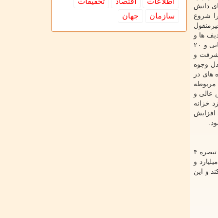
اطلاعات
اقتصاد
تحقیقات
ای دانش
سازمان
جهان
 تابعه، فعالیت خودرا شروع
 و غیرمنقول
یف ها و
جداول قانون بودجه سنواتی (از جمله فروش اموال منقول و غیر منقول مازاد، سهم استانها از حقوق دولتی معادن، مازاد درآمدهای استانی و ۲۰
یشرفت و
دل وجوه
 های در
 استان مربوطه
ش عالی و
د خزانه
ورهای اصلی برنامه های افزایش
د.
این در حالی است که در بند طرح های کلان و حمایت یورویی از طرح های دانش بنیان در لایحه بودجه ۱۴۰۱ حذف گردیده است. در بند ه تبصره ۴
۱۴۰۰ آمده بود: «ه - در صورت دریافت مجوز از مقام معظم رهبری (مدظله العالی)، به دولت اجازه داده می شود مبلغ ۲ میلیارد و
 کند و این