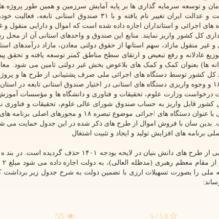
مان و توسعه سرمایه گذاری ها بر پایه آمایش سرزمین و همین طور پروژه ه
بنیان و پیشران، صندوق کارآفرینی امید به صندوق پیشرفت و عدالت ایران تغییر نام یافته و با ۳۱ صندوق استانی
۱ بند ب تبصره ۱۸ به روسای دستگاه های اجرائی و استانداران اجازه داده شده است که اموال و دارایی منقول
اری کل کشور واریز نمایند. منابع این صندوق و واحدهای استانی آن از محل رد
 توزیع عادلانه و رفع تبعیض و ارتقای سطح مناطق کمتر توسعه یافته و تحقق پ
یارانه ها) بعنوان کمک و کمک های بلاعوض بخش غیر دولتی تامین می شود. معا
ی کل کشور توسط دستگاه های اجرائی ملی صرف پشتیبانی از طرح ها و پروژه
رابطه با رشد و تولید همان دستگاه در قالب جدول شماره ۱۸ و وجوه واریزی دستگاه های استانی در اختیار صندوق استانی تابعه در
ده است: «در صورت درخواست وزارت علوم، تحقیقات و فناوری و دانشگاه ها و مؤسسات آموز
شور قابل واریز به حساب صندوق شورای عالی علوم، تحقیقات و فناوری نز
داری کل کشور است. در لایحه بودجه سال ۱۴۰۱ در جدولی با عنوان دستگاه های اجرائی موضوع تبصره ۱۸ و مح
 است. بدین سان با فروش اموال از طرح های ذکر شده در این جدول حمایت می شو
لایحه بودجه 
 منابع ورودی سال ۱۴۰۰ صندوق توسعه ملی را بصورت تسهیلات ارزی با تضمین دولت به شرح جدول زیر برداشت
ساند:
725
/ 5
5.0