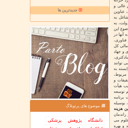
اوری نزد خزانه
 عالی و
جدیدترین ها
 عناوین
شاغل به
ولت، به
ضوع این
آنها در
فناوری،
مالی کل
 و جهاد
ادکتری،
ند می توانند
وابسته به
 مربوط،
قیقات و
یب هیأت
 برنامه ششم توسعه
تبارات برنامه
از خود، بوسیله
موضوع های پرتوبلاگ
ن هزینه
عنوان تولید و راندمان
دانشگاه
پژوهش
پزشكی
دانش بنیان اشاره شده است. در لایحه بودجه ۱۴۰۱ وزارت علوم می
طرح های پژوهشی را تامین کند. در این تبصره آمده است: تبصره ۱۸ - تولید و بهره