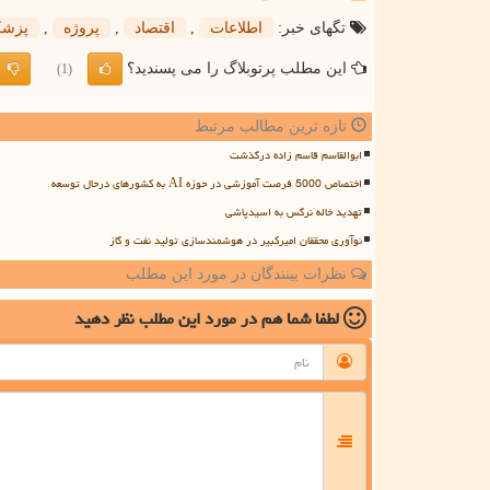
تگهای خبر:
اطلاعات
,
اقتصاد
,
پروژه
,
پزش
این مطلب پرتوبلاگ را می پسندید؟
(1)
تازه ترین مطالب مرتبط
ابوالقاسم قاسم زاده درگذشت
اختصاص 5000 فرصت آموزشی در حوزه AI به کشورهای درحال توسعه
تهدید خاله نرگس به اسیدپاشی
نوآوری محققان امیرکبیر در هوشمندسازی تولید نفت و گاز
نظرات بینندگان در مورد این مطلب
لطفا شما هم
در مورد این مطلب
نظر دهید