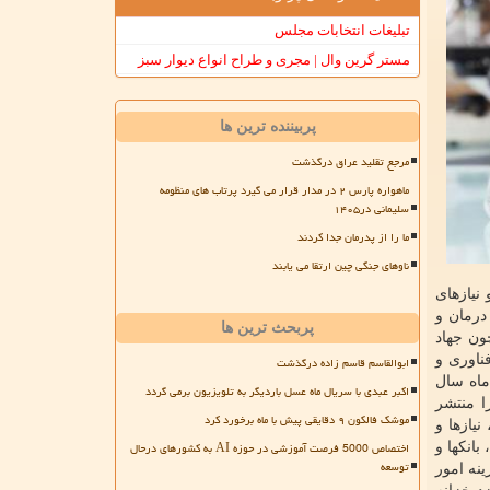
تبلیغات انتخابات مجلس
مستر گرین وال | مجری و طراح انواع دیوار سبز
پربیننده ترین ها
مرجع تقلید عراق درگذشت
ماهواره پارس ۲ در مدار قرار می گیرد پرتاب های منظومه
سلیمانی در۱۴۰۵
ما را از پدرمان جدا کردند
ناوهای جنگی چین ارتقا می یابند
 نیازهای
درمان و
پربحث ترین ها
ون جهاد
ناوری و
ابوالقاسم قاسم زاده درگذشت
ماه سال
اکبر عبدی با سریال ماه عسل باردیگر به تلویزیون برمی گردد
ا منتشر
موشک فالکون ۹ دقایقی پیش با ماه برخورد کرد
نیازها و
اختصاص 5000 فرصت آموزشی در حوزه AI به کشورهای درحال
ان اسلام (ISC) است. و- شرکت ها، بانکها و
توسعه
اجرای تکالیف قانونی مربوط، حداقل ۴۰ درصد از هزینه امور