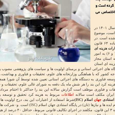
ای تقاضامحور در سال 1401 تغییر کرده است و
 اختصاص می
به گزارش پرتوبلاگ به نقل از مهر، برمبنای لایحه بودجه سال ۱۴۰۱ در
است، موضوع
شده است. در
بند ه این تبصره آمده است: در امتداد اجرای بند (ب) ماده ۶۴ قانون
رات هزینه ای
(به استثنای فصول ۱ و ۶) به امور
 استان مجاز
ینه ای استان
هماهنگی دستگاه های اجرائی استانی و برمبنای اولویت ها و سیاست های پژوهشی مصوب و
دجه کشور که با هماهنگی وزارتخانه های علوم، تحقیقات و فناوری و بهداشت، 
عه فناوری به دستگاه های اجرائی استانی تعیین شده توسط آن شورا همچ
ینه کرد این بند را هر شش ماه یک دفعه به شورای عالی علوم، تحقیقات و ف
ات و فناوری موظف است گزارش سالانه این بند را حداکثر تا اختتام مرداد
اطلاعات
مربوط به هزینه کرد تحقیق و توسعه ر
 استنادی
جهان
اسلام (ISC)
شرط استفاده از اعتبارات این بند، درج اولویت ها، 
مسائل تحقیقاتی توسط دستگاه های اجرائی در سامانه نظام ایده ها و نیازها (نان) در پایگاه استنادی جه
مؤسسات انتفاعی وابسته به دولت مندرج در پیوست شماره ۳ این قانون، مکلفند در 