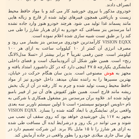
انصراف دادند.
خودروی مذکور با نیروی خورشید کار می کند و با مواد حافظ محیط
زیست و بازیافتی همچون فیبرهای تولید شده از قارچ و زباله هایی
مانند پسماند غذا تولید می شود. هرچند خودرو هنوز وارد جاده نشده
اما مرسدس بنز مسافتی که خودرو به ازای هربار شارژ را طی می
کند را بر طبق تست شبیه سازی شده اعلام نموده است.
VISION EQXX کارآمدترین خودروی مرسدس بنز بشمار می رود و
مصرف انرژی آن کمتر از ۱۰ کیلووات ساعت به ازای هر ۱۰۰
کیلومتر است. چنین رقمی تقریباً ۳ برابر بیشتر از «تسلا مدلSلانگ
رنج» است. همین طور شکل آن آئرودینامیک است و فضای داخلی
نمایشگری یکپارچه ۴۷.۵ اینچی دارد که در کل داشبورد امتداد یافته و
مجهز به
هوش
مصنوعی است. بدین سان هنگام حرکت در خیابان،
بهترین مسیرها را به راننده نشان میدهد. داخل خودرو نیز از مواد
حافظ محیط زیست تولید شده و چرم به کار رفته در آن از یک بخش
ریشه مانند قارچ است. همین طور کفپوش های آن نیز از فیبر بامبو
تولید شده اند. علاوه برآن مرسدس بنز مشغول همکاری با شرکتی به
نام «ناویس اتوموتیو سیستمز» است تا اولین سیستم ناوربر سه بعدی
واقعی برای نمایشگری با ابعاد گفته شده را بسازد. VISION EQXX
مجهز به ۱۱۷ پنل خورشیدی خواهد بود که روی سقف آن نصب می
شوند و می توانند در یک روز و درشرایط ایده آل مسافت طی شده
به ازای هر شارژ را تا ۱۵ مایل بالا برند. این شرکت تصمیم دارد در
بهار سال جاری میلادی خودرو را بطور واقعی در جاده آزمایش کند.