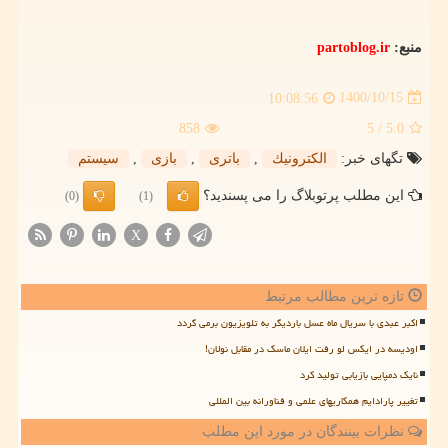
منبع:
partoblog.ir
1400/10/15
10:08:56
858
/ 5
5.0
تگهای خبر:
الكترونیك
,
باتری
,
بازی
,
سیستم
این مطلب پرتوبلاگ را می پسندید؟
(0)
(1)
X
تازه ترین مطالب مرتبط
اکبر عبدی با سریال ماه عسل باردیگر به تلویزیون برمی گردد
اودیسه در ایکس لو رفت ایلان ماسک در مقابل نولان!
نایک دمپایی بازیابی تولید کرد
تغییر پارادایم همکاریهای علمی و فناورانه بین المللی
نظرات بینندگان در مورد این مطلب