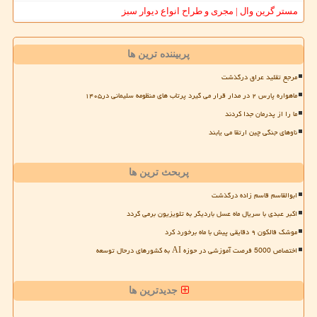
مستر گرین وال | مجری و طراح انواع دیوار سبز
پربیننده ترین ها
مرجع تقلید عراق درگذشت
ماهواره پارس ۲ در مدار قرار می گیرد پرتاب های منظومه سلیمانی در۱۴۰۵
ما را از پدرمان جدا کردند
ناوهای جنگی چین ارتقا می یابند
پربحث ترین ها
ابوالقاسم قاسم زاده درگذشت
اکبر عبدی با سریال ماه عسل باردیگر به تلویزیون برمی گردد
موشک فالکون ۹ دقایقی پیش با ماه برخورد کرد
اختصاص 5000 فرصت آموزشی در حوزه AI به کشورهای درحال توسعه
جدیدترین ها