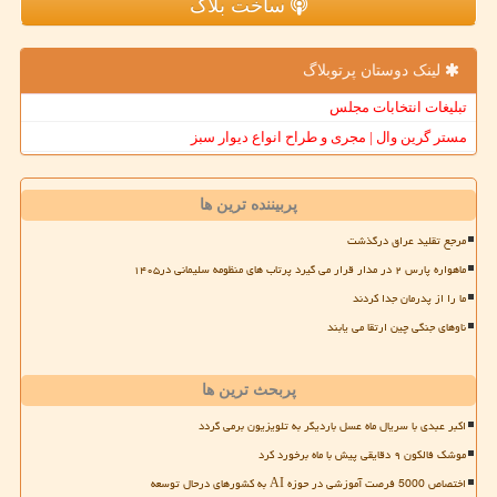
ساخت بلاگ
لینک دوستان پرتوبلاگ
تبلیغات انتخابات مجلس
مستر گرین وال | مجری و طراح انواع دیوار سبز
پربیننده ترین ها
مرجع تقلید عراق درگذشت
ماهواره پارس ۲ در مدار قرار می گیرد پرتاب های منظومه سلیمانی در۱۴۰۵
ما را از پدرمان جدا کردند
ناوهای جنگی چین ارتقا می یابند
پربحث ترین ها
اکبر عبدی با سریال ماه عسل باردیگر به تلویزیون برمی گردد
موشک فالکون ۹ دقایقی پیش با ماه برخورد کرد
اختصاص 5000 فرصت آموزشی در حوزه AI به کشورهای درحال توسعه