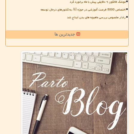
موشک فالکون ۹ دقایقی پیش با ماه برخورد کرد
اختصاص 5000 فرصت آموزشی در حوزه AI به کشورهای درحال توسعه
رادار مخصوص بررسی ماهیچه های بدن ابداع شد
جدیدترین ها