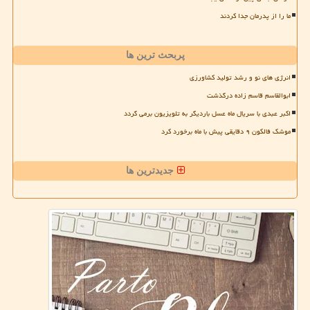
ما را از پدرمان جدا کردند
پربحث ترین ها
انرژی های نو و رشد تولید کشاورزی
ابوالقاسم قاسم زاده درگذشت
اکبر عبدی با سریال ماه عسل باردیگر به تلویزیون برمی گردد
موشک فالکون ۹ دقایقی پیش با ماه برخورد کرد
جدیدترین ها