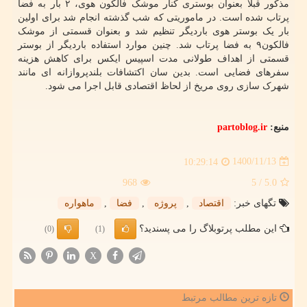
مذکور قبلاً بعنوان بوستری کنار موشک فالکون هوی، ۲ بار به فضا
پرتاب شده است. در ماموریتی که شب گذشته انجام شد برای اولین
بار یک بوستر هوی باردیگر تنظیم شد و بعنوان قسمتی از موشک
فالکون۹ به فضا پرتاب شد. چنین موارد استفاده باردیگر از بوستر
قسمتی از اهداف طولانی مدت اسپیس ایکس برای کاهش هزینه
سفرهای فضایی است. بدین سان اکتشافات بلندپروازانه ای مانند
شهرک سازی روی مریخ از لحاظ اقتصادی قابل اجرا می شود.
منبع:
partoblog.ir
1400/11/13
10:29:14
968
/ 5
5.0
تگهای خبر:
اقتصاد
,
پروژه
,
فضا
,
ماهواره
این مطلب پرتوبلاگ را می پسندید؟
(0)
(1)
X
تازه ترین مطالب مرتبط