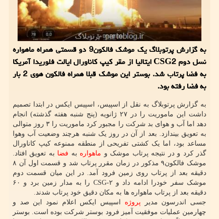
به گزارش پرتوبلاگ یک موشک فالکون9 دو قسمتی همراه ماهواره
نسل دوم CSG2 ایتالیا از مقر کیپ کاناورال ایالت فلوریدا آمریکا
به فضا پرتاب شد. بوستر این موشک قبلا همراه فالکون هوی 2 بار
به فضا رفته بود.
به گزارش پرتوبلاگ به نقل از اسپیس، اسپیس ایکس در ابتدا تصمیم
داشت این ماموریت را در ۲۷ ژانویه (پنج شنبه هفته گذشته) انجام
دهد اما آب و هوای بد شرکت را مجبور کرد ماموریت را ۳ روز متوالی
به تعویق بیندازد. بعد از آن در روز یک شنبه هرچند وضعیت آب وهوا
مساعد بود، اما یک کشتی تفریحی از منطقه ممنوعه کیپ کاناورال
گذر کرد و در نتیجه پرتاب موشک و
ماهواره
به
فضا
به تعویق افتاد.
موشک فالکون۹ مذکور در زمان مقرر پرتاب شد و قسمت اول آن ۸
دقیقه بعد از پرتاب روی زمین فرود آمد. در این میان قسمت دوم
موشک سفر خودرا ادامه داد و CSG-۲ را به مدار زمین برد و ۶۰
دقیقه بعد از پرتاب ماهواره ها به مکان دقیق خود پرتاب شدند.
جسی اندرسون مدیر
پروژه
اسپیس ایکس اعلام نمود این صد و
چهارمین عملیات موفقیت آمیز فرود بوستر شرکت بوده است. بوستر