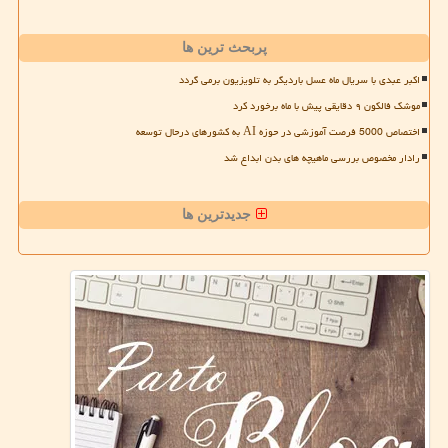
پربحث ترین ها
اکبر عبدی با سریال ماه عسل باردیگر به تلویزیون برمی گردد
موشک فالکون ۹ دقایقی پیش با ماه برخورد کرد
اختصاص 5000 فرصت آموزشی در حوزه AI به کشورهای درحال توسعه
رادار مخصوص بررسی ماهیچه های بدن ابداع شد
جدیدترین ها