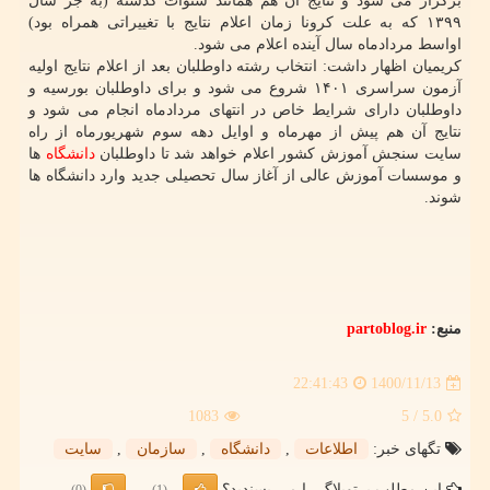
برگزار می شود و نتایج آن هم همانند سنوات گذشته (به جز سال
۱۳۹۹ که به علت کرونا زمان اعلام نتایج با تغییراتی همراه بود)
اواسط مردادماه سال آینده اعلام می شود.
کریمیان اظهار داشت: انتخاب رشته داوطلبان بعد از اعلام نتایج اولیه
آزمون سراسری ۱۴۰۱ شروع می شود و برای داوطلبان بورسیه و
داوطلبان دارای شرایط خاص در انتهای مردادماه انجام می شود و
نتایج آن هم پیش از مهرماه و اوایل دهه سوم شهریورماه از راه
سایت سنجش آموزش کشور اعلام خواهد شد تا داوطلبان
دانشگاه
ها
و موسسات آموزش عالی از آغاز سال تحصیلی جدید وارد دانشگاه ها
شوند.
منبع:
partoblog.ir
1400/11/13
22:41:43
1083
/ 5
5.0
تگهای خبر:
اطلاعات
,
دانشگاه
,
سازمان
,
سایت
این مطلب پرتوبلاگ را می پسندید؟