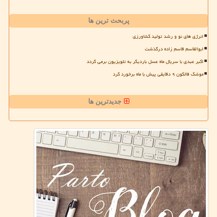
پربحث ترین ها
انرژی های نو و رشد تولید کشاورزی
ابوالقاسم قاسم زاده درگذشت
اکبر عبدی با سریال ماه عسل باردیگر به تلویزیون برمی گردد
موشک فالکون ۹ دقایقی پیش با ماه برخورد کرد
جدیدترین ها