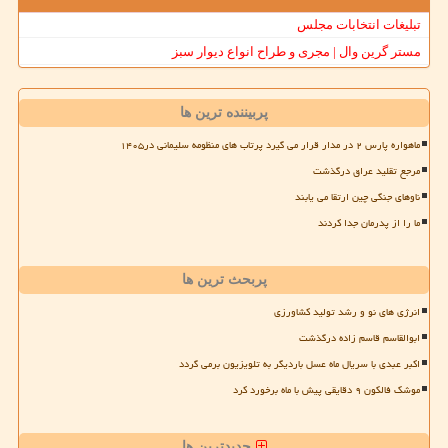
تبلیغات انتخابات مجلس
مستر گرین وال | مجری و طراح انواع دیوار سبز
پربیننده ترین ها
ماهواره پارس ۲ در مدار قرار می گیرد پرتاب های منظومه سلیمانی در۱۴۰۵
مرجع تقلید عراق درگذشت
ناوهای جنگی چین ارتقا می یابند
ما را از پدرمان جدا کردند
پربحث ترین ها
انرژی های نو و رشد تولید کشاورزی
ابوالقاسم قاسم زاده درگذشت
اکبر عبدی با سریال ماه عسل باردیگر به تلویزیون برمی گردد
موشک فالکون ۹ دقایقی پیش با ماه برخورد کرد
جدیدترین ها