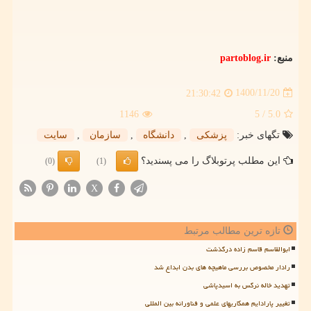
منبع:
partoblog.ir
1400/11/20
21:30:42
1146
/ 5
5.0
تگهای خبر:
پزشكی
,
دانشگاه
,
سازمان
,
سایت
این مطلب پرتوبلاگ را می پسندید؟
(0)
(1)
X
تازه ترین مطالب مرتبط
ابوالقاسم قاسم زاده درگذشت
رادار مخصوص بررسی ماهیچه های بدن ابداع شد
تهدید خاله نرگس به اسیدپاشی
تغییر پارادایم همکاریهای علمی و فناورانه بین المللی