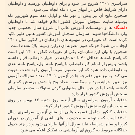
سراسری ۱۴۰۱ شروع می شود و برای داوطلبان بورسیه و داوطلبان
دارای شرایط خاص در انتهای مرداد ماه انجام می شود.
همچنین نتایج آن نیز پیش از مهر ماه و اوایل دهه سوم شهریور ماه
بوسیله سایت سنجش آموزش کشور اعلام خواهد شد تا داوطلبان
دانشگاه
ها و موسسات آموزش عالی از شروع سال تحصیلی جدید
وارد دانشگاهها شوند. سازمان سنجش آموزش کشور همین طور تاکید
کرده است که تغییراتی در سهمیه های داوطلبان در کنکور سال ۱۴۰۱
ایجاد نمی شود؛ چونکه هنوز مصوبه ای دراین زمینه ابلاغ نشده است.
همچنین با بیان این سازمان، یکی از تغییرات کنکور ۱۴۰۱ این است
که پاسخ نامه ها حداقل ۷۰ تا ۸۰ دقیقه در اختیار داوطلب قرار داشته
باشند و پس از اتمام کار داوطلب با پاسخ نامه اول، پاسخ نامه بعدی
به داوطلب داده شود که این تصمیم امنیت آزمون را به شدت تقویت
می کند. به تبع تغییر دفترچه ها در آزمون ۱۴۰۱، تعداد سئوالات آزمون
نیز تغییر خواهدنمود و ممکنست تعداد پنج یا شش پرسش کمتر از
گذشته باشد اما در عین حال محتوایی کردن سئوالات مدنظر سازمان
سنجش آموزش کشور قرار دارد.
حذفیات آزمون سراسری سال آینده، روز شنبه ۱۶ بهمن بر روی
سایت سازمان سنجش آموزش کشور قرار گرفت.
حذفیات کنکور شامل قسمت هایی از منابع آزمون سراسری سال
۱۴۰۱ است که باتوجه به محدودیت های ناشی از آموزش در دوران
کرونا و سایر شرایط، نباید سوال از آنها طراحی شود و در چند جدول
جداگانه مربوط به گروههای آزمایشی به تفکیک اعلام می شود.