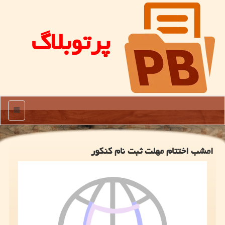
پرتوبلاگ
منو
امشب اختتام مهلت ثبت نام کنکور