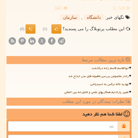
642
/ 5
5.0
تگهای خبر:
دانشگاه
,
سازمان
این مطلب پرتوبلاگ را می پسندید؟
(0)
(1)
X
تازه ترین مطالب مرتبط
ابوالقاسم قاسم زاده درگذشت
رادار مخصوص بررسی ماهیچه های بدن ابداع شد
تهدید خاله نرگس به اسیدپاشی
تغییر پارادایم همکاریهای علمی و فناورانه بین المللی
نظرات بینندگان در مورد این مطلب
لطفا شما هم
نظر دهید