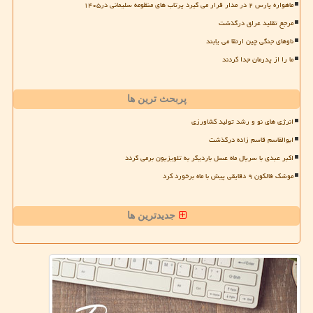
ماهواره پارس ۲ در مدار قرار می گیرد پرتاب های منظومه سلیمانی در۱۴۰۵
مرجع تقلید عراق درگذشت
ناوهای جنگی چین ارتقا می یابند
ما را از پدرمان جدا کردند
پربحث ترین ها
انرژی های نو و رشد تولید کشاورزی
ابوالقاسم قاسم زاده درگذشت
اکبر عبدی با سریال ماه عسل باردیگر به تلویزیون برمی گردد
موشک فالکون ۹ دقایقی پیش با ماه برخورد کرد
جدیدترین ها