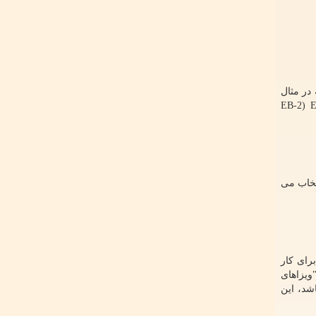
در مثال
EB-2
(
E
لات متحده انتخاب می
رای کار
ویزاهای
شد، این