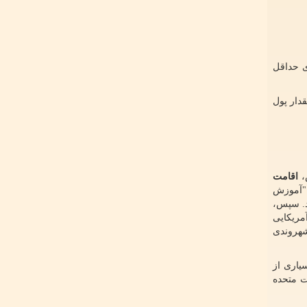
ی حداقل
دار پول
،
اقامت
 "آموزش
د. سپس،
آمریکایی
شهروندی
یاری از
ت متحده