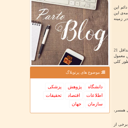
دائم این
مه‌ی این
ر زمینه
به صورت دائمی، توسط یکی از بستگان نزدیک تان که حداقل 21
ش معمول
طور کلی
موضوع های پرتوبلاگ
دانشگاه
پژوهش
پزشكی
اطلاعات
اقتصاد
تحقیقات
سازمان
جهان
ل همسر،
برخی از