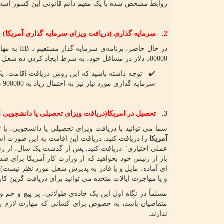
روابط مشخص شده با یک مقیم دائم قانونی این کشور است
2. سرمایه گذاری (دریافت ویزای سرمایه گذاری آمریکا)
در حال حاضر، برنامه‌ی سرمایه گذار مستقیم
EB-5
به مها
500000 دلار در مشاغل خود، به شرط ایجاد کردن ده شغل جدید، گرین کارت و
✔️ توجه داشته باشید که این روش دریافت اقامت، یک 
سرمایه گذاری مورد نیاز نیز به احتمال زیاد به 900000 دلار خواهد رسید.
3.
تحصیل در امریکا(دریافت ویزای تحصیلی یا دانشجویی ا
شما می توانید با دریافت ویزای تحصیلی یا دانشجویی، با
آمریکا
را دریافت کنید. دریافت این اقامت به این صورت اس
عملی اختیاری" دریافت کنید. پس از گذشت یک سال، از رئ
باز از رئیس خود بخواهید که از وزارت کار آمریکا برای صد
ای آماده، مایل و یا قادر به پذیرش شغل مورد نظر نیست
و یا مهاجرت ایالات متحده می توانید برای دریافت گرین کار
مسلماً در نگاه اول این یک جاده‌ی طولانی، پر پیچ و خم
متقاضیان باشد، به خصوص برای کسانی که مهارت لازم را د
ندارند.