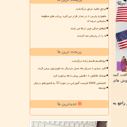
مرجع تقلید عراق درگذشت
ماهواره پارس ۲ در مدار قرار می گیرد پرتاب های منظومه
سلیمانی در۱۴۰۵
ناوهای جنگی چین ارتقا می یابند
ما را از پدرمان جدا کردند
پربحث ترین ها
ابوالقاسم قاسم زاده درگذشت
اکبر عبدی با سریال ماه عسل باردیگر به تلویزیون برمی گردد
فت کنید
موشک فالکون ۹ دقایقی پیش با ماه برخورد کرد
 روش های
اختصاص 5000 فرصت آموزشی در حوزه AI به کشورهای درحال
توسعه
راجع به
جدیدترین ها