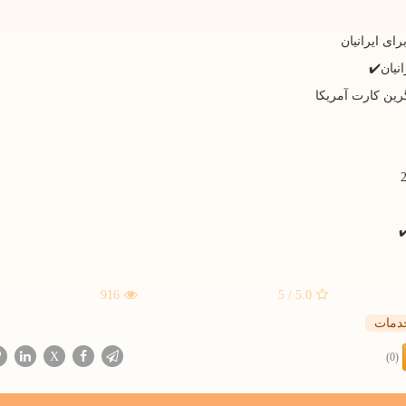
ای ایرانیان
ین کارت آمریکا
916
/ 5
5.0
دمات
X
(0)