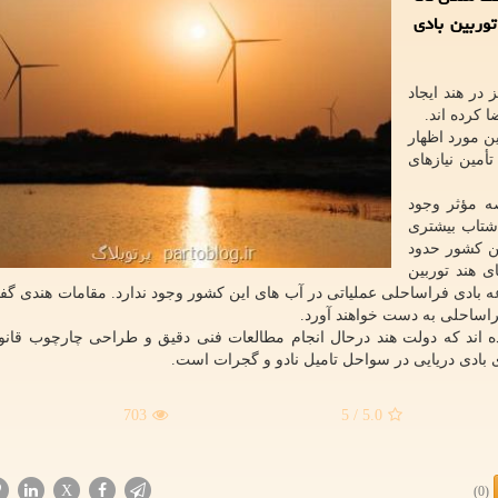
توربین بادی
در هند ایجاد
 کرده اند.
ن مورد اظهار
أمین نیازهای
ه مؤثر وجود
شتاب بیشتری
ین کشور حدود
ی هند توربین
رعه بادی فراساحلی عملیاتی در آب های این کشور وجود ندارد. مقامات هندی گفت
 اند که دولت هند درحال انجام مطالعات فنی دقیق و طراحی چارچوب قانو
 بادی دریایی در سواحل تامیل نادو و گجرات است.
703
/ 5
5.0
X
(0)