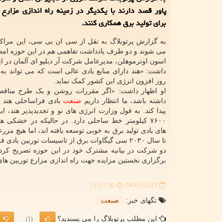
پاور قصد دارند با یکدیگر در زمینه راه اندازی مزارع 
برای تولید برق همکاری کنند.
به گزارش پرتوبلاگ به نقل از سی ان بی سی، این مراکز 
می شوند و دو طرف یادداشت تفاهمی هم در این حوزه امضا
اسون اوترموهلن، مدیرعامل شرکت آر دبلیو ای آلمان در ای
داشت: «هند دارای منابع بادی عالی است که می تواند به ت
روز افزون انرژی این کشور کمک نماید.
او اظهار داشت: «اگر مقررات روشن و یک طرح مناقص
داشته باشد، ما انتظار داریم
صنعت
بادی فراساحلی هند 
پیدا کند. به قول وزارت انرژی های نو و تجدیدپذیر هند، ا
۷۶۰۰ کیلومتر خط ساحلی دارد. در حالیکه در خشکی ها
های بادی تولید برق به خوبی توسعه یافته اند، اما هیچ مز
تا سال ۲۰۳۰ سی گیگاوات برق از تاسیسات توربین بادی فراساحلی به دست خواهند آورد.
دو شرکت در بیانیه مشترک خود در این حوزه تصریح کرده
برگزاری نخستین مزایده جهت راه اندازی مزارع توربین های
1400/12/03
12:27:36
تگهای خبر:
صنعت
این مطلب پرتوبلاگ را می پسندید؟
(1)