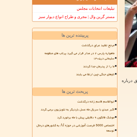
تبلیغات انتخابات مجلس
مستر گرین وال | مجری و طراح انواع دیوار سبز
پربیننده ترین ها
مرجع تقلید عراق درگذشت
ماهواره پارس ۲ در مدار قرار می گیرد پرتاب های منظومه
سلیمانی در۱۴۰۵
ما را از پدرمان جدا کردند
ناوهای جنگی چین ارتقا می یابند
 درباره
پربحث ترین ها
ابوالقاسم قاسم زاده درگذشت
اکبر عبدی با سریال ماه عسل باردیگر به تلویزیون برمی گردد
موشک فالکون ۹ دقایقی پیش با ماه برخورد کرد
اختصاص 5000 فرصت آموزشی در حوزه AI به کشورهای درحال
توسعه