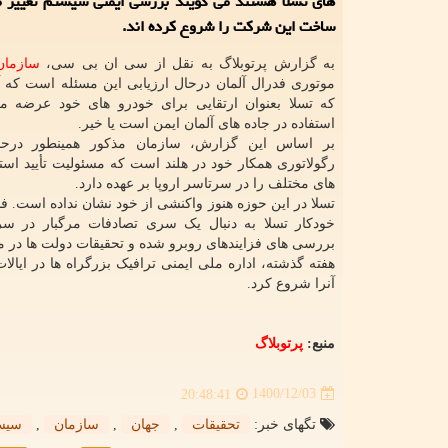
های تسلا هستند می گویند بررسی ایمنی سیستم تغییر م
ساخت این شرکت را شروع کرده اند.
به گزارش پرتوبلاگ به نقل از سی ان بی سی،
سازمان
موتوری فدرال آلمان درحال ارزیابی این مسئله است که آی
که تسلا بعنوان ارتقایی برای خودرو های خود عرضه 
استفاده در جاده های آلمان ایمن است یا خیر.
بر اساس این گزارش، سازمان مذکور همینطور درحال
رگولاتوری همکار خود در هلند است که مسئولیت تأیید استف
های مختلف را در سرتاسر اروپا بر عهده دارد.
تسلا در این حوزه هنوز واکنشی از خود نشان نداده است. فن
خودکار تسلا به دنبال یک سری تصادفات مرگبار در 
بررسی های فزایندهای روبرو شده و تحقیقات دولت ها در 
هفته گذشته، اداره ملی ایمنی ترافیک بزرگراه ها در ایالا
آنرا شروع کرد.
منبع:
پرتوبلاگ
1400/12/03
20:48:41
تگهای خبر:
تحقیقات
,
جهان
,
سازمان
,
سیس