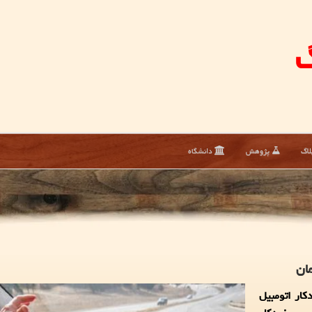
گ
لاگ
پژوهش
دانشگاه
مان
کار اتومبیل