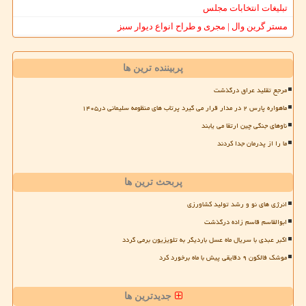
تبلیغات انتخابات مجلس
مستر گرین وال | مجری و طراح انواع دیوار سبز
پربیننده ترین ها
مرجع تقلید عراق درگذشت
ماهواره پارس ۲ در مدار قرار می گیرد پرتاب های منظومه سلیمانی در۱۴۰۵
ناوهای جنگی چین ارتقا می یابند
ما را از پدرمان جدا کردند
پربحث ترین ها
انرژی های نو و رشد تولید کشاورزی
ابوالقاسم قاسم زاده درگذشت
اکبر عبدی با سریال ماه عسل باردیگر به تلویزیون برمی گردد
موشک فالکون ۹ دقایقی پیش با ماه برخورد کرد
جدیدترین ها