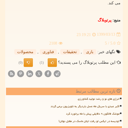
می‎ کند.
منبع:
پرتوبلاگ
1399/03/13
23:19:21
2108
/ 5
5.0
تگهای خبر:
بازی
,
تحقیقات
,
فناوری
,
محصولات
این مطلب پرتوبلاگ را می پسندید؟
(0)
(1)
X
تازه ترین مطالب مرتبط
انرژی های نو و رشد تولید کشاورزی
اکبر عبدی با سریال ماه عسل باردیگر به تلویزیون برمی گردد
موشک فالکون ۹ دقایقی پیش با ماه برخورد کرد
اودیسه در ایکس لو رفت ایلان ماسک در مقابل نولان!