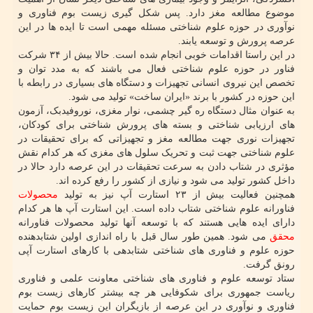
موضوع مطالعه مغز دارد. پس شکل گیری زیست بوم فناوری و
نوآوری در حوزه علوم شناختی مسئله مهمی است تا ایده ها در این
عرصه پرورش و توسعه یابند.
در این راستا اقدامات خوبی انجام شده است. حالا بیش از ۳۴ شرکت
فناور در حوزه علوم شناختی فعال می باشند که به مدد توان و
تخصص این نیروی انسانی تجهیزات و دستگاه های بسیاری در رابطه با
این حوزه در کشور با برند «ایران ساخت» تولید می شود.
به عنوان مثال دستگاه ره گیر چشمی، نوار مغزی، نوروفیدبک، آزمون
های ارزیابی شناختی و بسته های پرورش شناختی برای کودکان،
تجهیزات نوری جهت مطالعه مغز و تجهیزاتی که برای تحقیقات در
علوم شناختی جهت ثبت و تحریک سلول های مغزی که هر کدام نقش
مؤثری در شتاب دادن به سرعت تحقیقات در این عرصه دارد حالا در
داخل کشور تولید می شود و نیازی از کشور را رفع کرده اند.
همچنین فعالیت بیش از ۲۳ استارت آپ نیز به تولید
محصولات
فناورانه علوم شناختی شتاب داده است. این استارت آپ ها هر کدام
دارای ایده هایی هستند که با توسعه آنها تولید محصولات فناورانه
محقق
می شود. همین طور سال قبل با راه اندازی اولین شتابدهنده
حوزه علوم و فناوری های شناختی شتابدهی با کارهای استارت آپی
رونق گرفت.
ستاد توسعه علوم و فناوری های شناختی معاونت علمی و فناوری
ریاست جمهوری برای شکوفایی هر چه بیشتر کارهای زیست بوم
فناوری و نوآوری در این عرصه از بازیگران این زیست بوم حمایت