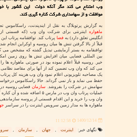
وب امتناع می کند مگر آنکه دولت این کشور با خ
موافقت و از سهامداری شرکت کناره گیری کند.
به گزارش پرتوبلاگ به نقل از ایندپندنت، راسکاموس تص
ماهواره
اینترنتی برای شرکت وان وب (که قسمتی از 
انگلیس تعلق دارد) به
فضا
پرتاب کند. توافقنامه پرتاب این ا
قبلاً از بالا گرفتن تنش ها میان روسیه و اوکراین انجام شده 
توافنقامه به بستر آزمایشی تبدیل گشته که مشخص می کن
بین المللی فضایی میان افزایش تنش ها روی زمین امکان
خیر. روسیه قبلاً اعلام نموده بود در صورتی ماهواره ها را
می کند که وان وب تضمین کند از آنها برای مقاصد نظامی 
یک مصاحبه تلویزیونی اعلام نمود وان وب هزینه کل پرتاب 
سهامش در شرکت را بفروشد.
سازمان
فضایی روسیه در 
وان وب را خرید و این اقدام قسمتی از پروسه سازماندهی 
ماهواره ها به مدار زمین سرویس اینترنت را در سراسر
جه
1400/12/14
11:12:58
تگهای خبر:
اینترنت
,
جهان
,
سازمان
,
سرو