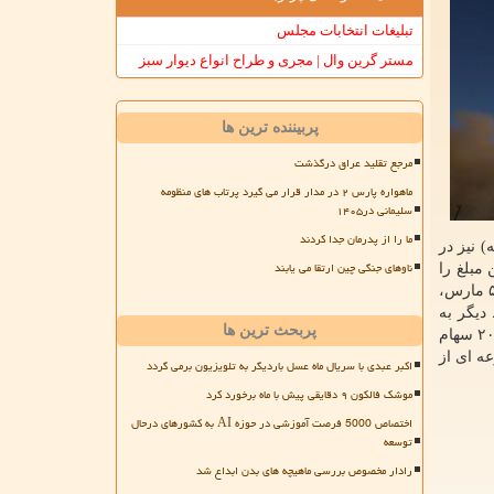
تبلیغات انتخابات مجلس
مستر گرین وال | مجری و طراح انواع دیوار سبز
پربیننده ترین ها
مرجع تقلید عراق درگذشت
ماهواره پارس ۲ در مدار قرار می گیرد پرتاب های منظومه
سلیمانی در۱۴۰۵
ما را از پدرمان جدا کردند
 نیز در
ناوهای جنگی چین ارتقا می یابند
مبلغ را
حفظ می نماید و باز نمی گرداند. حالا راسکاموس درخواست های جدیدی اعلام و از دولت انگلیس خواسته پیش از پرتاب ماهواره ها در ۵ مارس،
دیگر به
پربحث ترین ها
عملیات پرتاب وان وب در مارس ۵ اضافه شده و آن کناره گیری دولت انگلیس از سهامداری این شرکت است. دولت انگلیس در سال ۲۰۲۰ سهام
ه ای از
اکبر عبدی با سریال ماه عسل باردیگر به تلویزیون برمی گردد
موشک فالکون ۹ دقایقی پیش با ماه برخورد کرد
اختصاص 5000 فرصت آموزشی در حوزه AI به کشورهای درحال
توسعه
رادار مخصوص بررسی ماهیچه های بدن ابداع شد