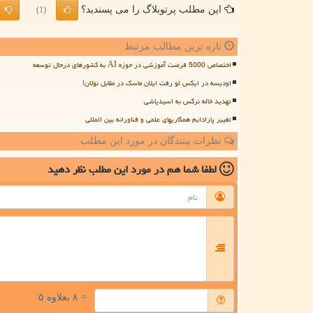
این مطلب پرتوبلاگ را می پسندید؟
(1)
تازه ترین مطالب مرتبط
اختصاص 5000 فرصت آموزشی در حوزه AI به کشورهای درحال توسعه
اودیسه در ایکس لو رفت ایلان ماسک در مقابل نولان!
تهدید خاله نرگس به اسیدپاشی
تغییر پارادایم همکاریهای علمی و فناورانه بین المللی
نظرات بینندگان در مورد این مطلب
لطفا شما هم
در مورد این مطلب
نظر دهید
= ۸ بعلاوه ۵