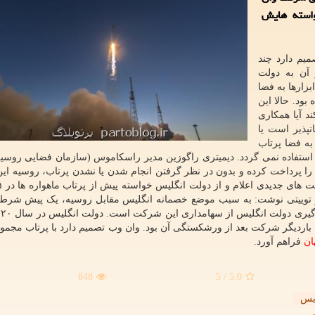
واسته هایش
میم دارد چند
آن به دولت
بزارها به فضا
بود. حالا این
د آیا همکاری
پذیر است یا
 به فضا پرتاب
استفاده نمی گردد. دیمیتری راگوزین مدیر راسکاموس (سازمان فضایی روسیه)
را پرداخت کرده و بدون در نظر گرفتن انجام شدن یا نشدن پرتاب، روسیه این 
توییتی نوشت: به سبب موضع خصمانه انگلیس مقابل روسیه، یک پیش شرط 
باردیگر شرکت بعد از ورشکستگی آن بود. وان وب تصمیم دارد با پرتاب مجموع
ان
فراهم آورد.
848
/ 5
5.0
یس