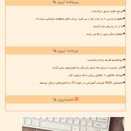
پربیننده ترین ها
مرجع تقلید عراق درگذشت
ماهواره پارس ۲ در مدار قرار می گیرد پرتاب های منظومه سلیمانی در۱۴۰۵
ما را از پدرمان جدا کردند
ناوهای جنگی چین ارتقا می یابند
پربحث ترین ها
ابوالقاسم قاسم زاده درگذشت
اکبر عبدی با سریال ماه عسل باردیگر به تلویزیون برمی گردد
موشک فالکون ۹ دقایقی پیش با ماه برخورد کرد
اختصاص 5000 فرصت آموزشی در حوزه AI به کشورهای درحال توسعه
جدیدترین ها