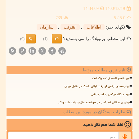
1400/12/19
14:34:09
739
/ 5
5.0
تگهای خبر:
اطلاعات
,
اینترنت
,
سازمان
این مطلب پرتوبلاگ را می پسندید؟
(0)
(1)
X
تازه ترین مطالب مرتبط
ابوالقاسم قاسم زاده درگذشت
اودیسه در ایکس لو رفت ایلان ماسک در مقابل نولان!
تهدید خاله نرگس به اسیدپاشی
نوآوری محققان امیرکبیر در هوشمندسازی تولید نفت و گاز
نظرات بینندگان در مورد این مطلب
لطفا شما هم
نظر دهید