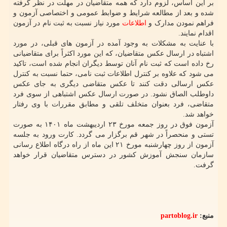
بر این اساس، لزوم دارد که همه متقاضیان در مهلت در نظر گرفته
شده و بعد از مطالعه شرایط و ضوابط عمومی و اختصاصی آزمون و
فراهم نمودن مدارک و
اطلاعات
مورد نیاز نسبت به ثبت نام در آزمون
اقدام نمایند.
با عنایت به مشکلات به وجود آمده در آزمون های قبلی، در مورد
اشتباه در ارسال عکس متقاضیان، که این مورد اکثراً برای متقاضیانی
رخ داده است که ثبت نام آنان توسط دیگران انجام شده است، تاکید
می شود که علاوه بر کنترل اطلاعات ثبت نامی، حتما نسبت به کنترل
عکس ارسالی دقت کنند تا عکس متقاضی دیگری به جای عکس
داوطلب الصاق نشود. در صورت ارسال عکس اشتباهی از سوی فرد
متقاضی، فرد بعنوان متخلف تلقی و مطابق مقررات با وی رفتار
خواهد شد.
آزمون فوق در روز جمعه مورخ ۲۳ اردیبهشت ماه ۱۴۰۱ به صورت
تستی و منحصراً در شهر قم برگزار می گردد. کارت ورود به جلسه
آزمون از روز چهارشنبه مورخ ۲۱ این ماه از راه درگاه اطلاع رسانی
سازمان سنجش آموزش کشور در دسترس متقاضیان قرار خواهد
گرفت.
منبع:
partoblog.ir