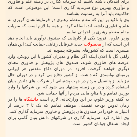
برای آیندگان داشته باشیم که سرمایه گذاری در زمینه علم و فناوری
و نوآوری بهترین نوع سرمایه گذاری است؛ این موضوعی است که
حاکمیت باید آنرا به رسمیت بشناسد.
وی با تاکید بر این که مقام معظم رهبری در فرمایشاتشان گریزی به
علم و فناوری داشته اند، اضافه کرد: بر همه ما لازم است که منویات
مقام معظم رهبری را اجرائی نماییم.
وزیر علوم، افزود: یکی از کارهایی که صندوق نوآوری باید انجام دهد
این است که از
محصولات
جدید غیرقابل رقابتی حمایت کند؛ این همان
مسیری است که کشورهای پیشرفته پیموده اند.
زلفی گل با اعلان اینکه اگر نظام و مدیران کشور با این رویکرد وارد
عرصه های فناوری شوند، صندوق های پژوهش و فناوری معنای
دیگری خواهند گرفت، افزود: در دوران دفاع مقدس هر ایرانی
برمبنای توانمندی که داشت از کشور دفاع می کرد و در دوران حال
نیز باید از پتانسیل مردم در جهت پشتیبانی از شرکت های دانش بنیان
استفاده گردد و دراین زمینه پیشنهاد می شود که این شرکتها را وارد
بورس نماییم و با منابع مالی مردم از آنها حمایت شود.
به گفته وزیر علوم، در این وزارتخانه، لازم است
دانشگاه
ها را در
زمان تدوین بودجه تفصیلی موظف نماییم که یک تا ۳ درصد از
اعتبارات خودرا در صندوق های پژوهش و فناوری سرمایه گذاری کنند.
وی اشاره کرد: سرمایه گذاری در شرکتهای دانش بنیان گامی برای
ایجاد اشتغال جوانان کشور است.