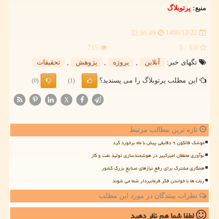
منبع:
پرتوبلاگ
1400/12/22
22:56:49
715
/ 5
5.0
تگهای خبر:
آنلاین
,
پروژه
,
پژوهش
,
تحقیقات
این مطلب پرتوبلاگ را می پسندید؟
(0)
(1)
X
تازه ترین مطالب مرتبط
موشک فالکون ۹ دقایقی پیش با ماه برخورد کرد
نوآوری محققان امیرکبیر در هوشمندسازی تولید نفت و گاز
همکاری مشترک برای رفع نیازهای صنایع بزرگ کشور
ربات ها با خواندن فکر فرمانبردار شما می شوند
نظرات بینندگان در مورد این مطلب
لطفا شما هم
نظر دهید