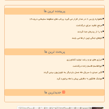
پربیننده ترین ها
ماهواره پارس ۲ در مدار قرار می گیرد پرتاب های منظومه سلیمانی در۱۴۰۵
مرجع تقلید عراق درگذشت
ما را از پدرمان جدا کردند
ناوهای جنگی چین ارتقا می یابند
پربحث ترین ها
انرژی های نو و رشد تولید کشاورزی
ابوالقاسم قاسم زاده درگذشت
اکبر عبدی با سریال ماه عسل باردیگر به تلویزیون برمی گردد
موشک فالکون ۹ دقایقی پیش با ماه برخورد کرد
جدیدترین ها