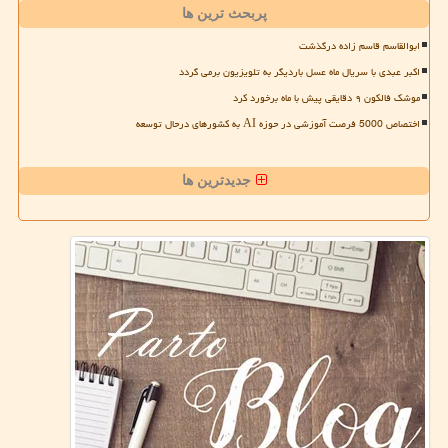
پربحث ترین ها
ابوالقاسم قاسم زاده درگذشت
اکبر عبدی با سریال ماه عسل باردیگر به تلویزیون برمی گردد
موشک فالکون ۹ دقایقی پیش با ماه برخورد کرد
اختصاص 5000 فرصت آموزشی در حوزه AI به کشورهای درحال توسعه
جدیدترین ها