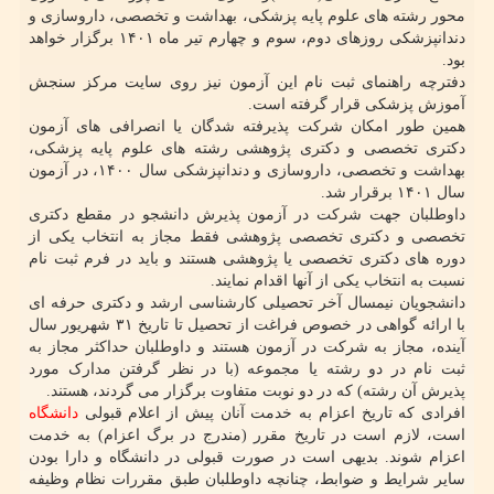
محور رشته های علوم پایه پزشکی، بهداشت و تخصصی، داروسازی و
دندانپزشکی روزهای دوم، سوم و چهارم تیر ماه ۱۴۰۱ برگزار خواهد
بود.
دفترچه راهنمای ثبت نام این آزمون نیز روی سایت مرکز سنجش
آموزش پزشکی قرار گرفته است.
همین طور امکان شرکت پذیرفته شدگان یا انصرافی های آزمون
دکتری تخصصی و دکتری پژوهشی رشته های علوم پایه پزشکی،
بهداشت و تخصصی، داروسازی و دندانپزشکی سال ۱۴۰۰، در آزمون
سال ۱۴۰۱ برقرار شد.
داوطلبان جهت شرکت در آزمون پذیرش دانشجو در مقطع دکتری
تخصصی و دکتری تخصصی پژوهشی فقط مجاز به انتخاب یکی از
دوره های دکتری تخصصی یا پژوهشی هستند و باید در فرم ثبت نام
نسبت به انتخاب یکی از آنها اقدام نمایند.
دانشجویان نیمسال آخر تحصیلی کارشناسی ارشد و دکتری حرفه ای
با ارائه گواهی در خصوص فراغت از تحصیل تا تاریخ ۳۱ شهریور سال
آینده، مجاز به شرکت در آزمون هستند و داوطلبان حداکثر مجاز به
ثبت نام در دو رشته یا مجموعه (با در نظر گرفتن مدارک مورد
پذیرش آن رشته) که در دو نوبت متفاوت برگزار می گردند، هستند.
افرادی که تاریخ اعزام به خدمت آنان پیش از اعلام قبولی
دانشگاه
است، لازم است در تاریخ مقرر (مندرج در برگ اعزام) به خدمت
اعزام شوند. بدیهی است در صورت قبولی در دانشگاه و دارا بودن
سایر شرایط و ضوابط، چنانچه داوطلبان طبق مقررات نظام وظیفه