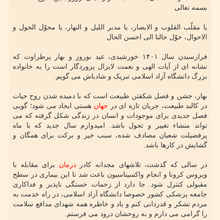
بسمه تعالی
یا مقلّب القلوب و الابصار، یا مدبر اللیل و النهار، یا محوّل الحول و
الاحوال، حوّل حالنا الی احسن الحال
فرارسیدن سال ۱۴۰۱ خورشیدی، عید نوروز و بهار پرطراوت که
نشانه ای از آیات الهی و نعمت لایزال پروردگار است را به خانواده
بزرگ دانشگاه آزاد اسلامی تبریک و شادباش می گویم.
بهار، جشن و فصل شکفتن طبیعت است که با دمیده شدن روح حیات
در کالبد طبیعت، جریان تازه ای در
جهان
هستی ایجاد می‏ ‏شود؛ گویی
فصل جدیدی برای موجودات و انسان در زندگی شکل گرفته که می
تواند منشاء تغییر و تحول باشد. امیدوارم سال جدید که با ماه
پرفضیلت شعبان مصادف شده، سبب خیر و برکت برای همگان و
گشایش در کارها باشد.
در سالی که گذشت، تلاشهای مجدانه کادر
درمان
برای مقابله با
ویروس کرونا و انجام واکسیناسیون باعث شد تا این بیماری در سطح
مقبولی کنترل شود. جا دارد از زحمات خستگی ناپذیر و فداکاری
جامعه پزشکی کشور خصوصا دانشگاه آزاد اسلامی، در راه خدمت به
مردم تشکر و قدردانی کنم و یاد و خاطره همه شهدای مدافع سلامت
را گرامی می دارم و به روحشان درود می فرستم.