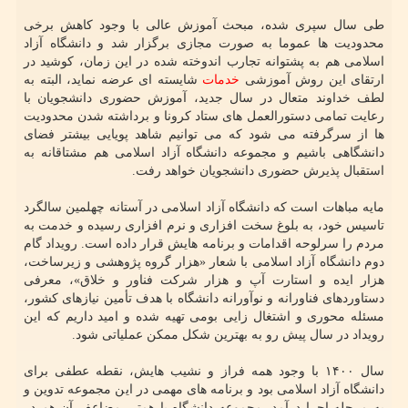
طی سال سپری شده، مبحث آموزش عالی با وجود کاهش برخی
محدودیت ها عموما به صورت مجازی برگزار شد و دانشگاه آزاد
اسلامی هم به پشتوانه تجارب اندوخته شده در این زمان، کوشید در
ارتقای این روش آموزشی
خدمات
شایسته ای عرضه نماید، البته به
لطف خداوند متعال در سال جدید، آموزش حضوری دانشجویان با
رعایت تمامی دستورالعمل های ستاد کرونا و برداشته شدن محدودیت
ها از سرگرفته می‏ شود که می توانیم شاهد پویایی بیشتر فضای
دانشگاهی باشیم و مجموعه دانشگاه آزاد اسلامی هم مشتاقانه به
استقبال پذیرش حضوری دانشجویان خواهد رفت.
مایه مباهات است که دانشگاه آزاد اسلامی در آستانه چهلمین سالگرد
تاسیس خود، به بلوغ سخت افزاری و نرم افزاری رسیده و خدمت به
مردم را سرلوحه اقدامات و برنامه هایش قرار داده است. رویداد گام
دوم دانشگاه آزاد اسلامی با شعار «هزار گروه پژوهشی و زیرساخت،
هزار ایده و استارت آپ و هزار شرکت فناور و خلاق»، معرفی
دستاوردهای فناورانه و نوآورانه دانشگاه با هدف تأمین نیازهای کشور،
مسئله محوری و اشتغال زایی بومی تهیه شده و امید داریم که این
رویداد در سال پیش رو به بهترین شکل ممکن عملیاتی شود.
سال ۱۴۰۰ با وجود همه فراز و نشیب هایش، نقطه عطفی برای
دانشگاه آزاد اسلامی بود و برنامه های مهمی در این مجموعه تدوین و
به مرحله اجرا درآمد. مجموعه دانشگاه با همتی مضاعف آن هم در