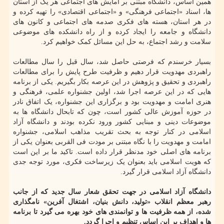
همین اساس، دانشگاه مبتنی بر آمایش های اجتماعی هر یک از استان
ها، اسناد «اجتماعی فرهنگی» و «اجتماعی اقتصادی» را تهیه کرده و
در هر استان، هسته های فکری صدمه های اجتماعی و کانون های
دانشگاه و جامعه را ایجاد کرده و از راه دانشکده های موضوعی
سلامت و رشد اجتماع، به حل این مسائل کمک خواهیم کرد.
بسیار خرسندم که فرصتی حاصل شد، سال قبل را سال مطالعات
راهبردی مهدویت قرار دهیم و ظرفیت طرح پایش را برای مطالعات
راهبردی و تحقیق و پژوهش در این عرصه بکار بگیریم. یکی از برنامه
هایی که در این عرصه اجرا شد، اولین جشنواره علمی، فرهنگی و
هنری امامت و مهدویت بود و برگزاری این جشنواره، یک اتفاق نادر
در حوزه آموزش عالی کشور است، چون که تابحال دانشگاه ها به
موضوعات دینی و مبنایی کشور ورود نکرده بودند و دانشگاه آزاد
اسلامی در کنار توجه به بحث تقریب مذاهب اسلامی، جشنواره
امامت و مهدویت را با نگاه مبتنی بر مودت فی القربی بعنوان یکی از
برنامه های اصلی خود مدنظر قرار داده است. تاکید ما بر این است
که هویت اسلامی باید بعنوان یک زیرساخت فکری، مورد توجه جدی
دانشگاه آزاد اسلامی قرار گیرد.
دانشگاه آزاد اسلامی در جهت تحقق شعار سال جدید که از جانب
رهبر معظم انقلاب «تولید، دانش بنیان، اشتغال آفرین» نامگذاری
شده، از همه ظرفیت ها و توانمندی های خود بهره می گیرد تا برنامه
ها و اهداف بر این اساس تنظیم و اجرا گردد.