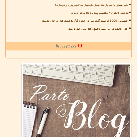
اکبر عبدی با سریال ماه عسل باردیگر به تلویزیون برمی گردد
موشک فالکون ۹ دقایقی پیش با ماه برخورد کرد
اختصاص 5000 فرصت آموزشی در حوزه AI به کشورهای درحال توسعه
رادار مخصوص بررسی ماهیچه های بدن ابداع شد
جدیدترین ها