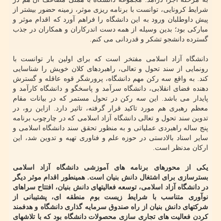
شرایط کرونایی، توانست با برنامه ریزی موثر، زمینه حضور بیشتر از
پیش داوطلبان ورود به این دانشگاه را فراهم آورد که اقدام موثر و
مبارکی بود؛ بدین وسیله از همه دست اندرکاران و همکاران در جذب
گسترده دانشجو تشکر و قدردانی می کنم.
دانشگاه آزاد اسلامی مفتخر است که برای اولین بار توانست با
رونمایی از سند تحول و تعالی، راهبردهای کلان خویش را شناسایی
کند. به واقع سه رکن مهم دانشگاه، پرورشگر قوه عاقله و گسترش
دهنده فضای انقلابی، دانشگاه سرآمد و پاسخگو و دانشگاه کارآمد و
پایدار می باشد. این سه رکن در تحول مستمر که در بیانات مقام
معظم رهبری هم مورد تاکید قرار گرفته، تاثیر دارد. ازاین رو، در
تدوین سند تحول و تعالی دانشگاه آزاد اسلامی که در چارچوب برنامه
پنج ساله راهبردی عملیاتی و به منظور تحقق سند دانشگاه اسلامی و
سایر اسناد بالادستی در حوزه علم و فناوری تهیه و تدوین شد، این
ارکان مدنظر است.
یکی از محورهای برنامه های آموزشی دانشگاه آزاد اسلامی
بسترسازی برای اشتغال دانش بنیان است. همینطور اقدام موثر دیگر
در دانشگاه آزاد اسلامی، توسعه فعالیتهای دانش بنیان، افتتاح سراهای
نوآوری متناسب با شرایط زیست بوم منطقه‏ ای، پشتیبانی از
شرکتهای دانش بنیان از راه صندوق سرمایه گذاری دانشگاه و هدفمند
کردن فعالیت های تجاری سازی محصولات دانشگاه بود که با تلاشهای