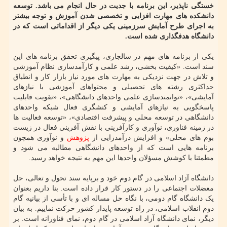
خستگی ناپذیر، این برنامه با جدیت در حال انجام می باشد. توسعه
دانشکده های مهارت افزایی و تخصصی شدن آموزش و توجه بیشتر
به اجرای طرح آمایش سرزمینی یکی دیگر از اقداماتی است که در
دانشگاه هدفگذاری شده است.
یکی از برنامه های مهم در سالجاری، پیگیری تحقق برنامه‏ های این
سند است. «کیفیت بخشی، رشد علمی و کارآمدسازی نظام آموزشی
و تلاش در جهت نزدیکی به مهارت های مورد نیاز بازار کار و انطباق
حداکثری رشته های تحصیلی و محتواهای آموزشی با نیازهای
آمایشی»، «توانمندسازی علمی واحدهای دانشگاهی»، «تقویت قابلیت
پاسخگویی به نیازهای آمایشی و کنشگری فعال شبکه واحدهای
دانشگاهی در توسعه محلی و پیشرفت اقتصادی»، «توسعه فعالیت ها
در زمینه فناوری، نوآوری و کارآفرینی با نقش آفرینی فعال در زیست
بوم های محلی» و افزایش درآمدزایی از
پژوهش
و نوآوری همچون
برنامه هایی است که از واحدهای دانشگاهی مطالبه می شود و
مطمئنا با کوشش مسؤلان واحدها این مهم به نتیجه خواهد رسید.
دانشگاه آزاد اسلامی در گام دوم خود و برپایه سند تحول و تعالی، حل
معضلات اجتماعی را در دستور کار قرار داده است. بنا داریم بعنوان
یک دانشگاه گام دومی، با نگاه حل مساله ای و با تأسی از بیانیه گام
دوم انقلاب اسلامی، در راه توسعه پایدار کشور حرکت نماییم. به بیان
دیگر، نمای دانشگاه آزاد اسلامی در گام دوم، نمای فناورانه است. بر