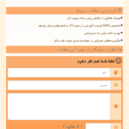
تازه ترین مطالب مرتبط
موشک فالکون ۹ دقایقی پیش با ماه برخورد کرد
اختصاص 5000 فرصت آموزشی در حوزه AI به کشورهای درحال توسعه
تهدید خاله نرگس به اسیدپاشی
نوآوری محققان امیرکبیر در هوشمندسازی تولید نفت و گاز
نظرات بینندگان در مورد این مطلب
لطفا شما هم
نظر دهید
= ۷ بعلاوه ۳