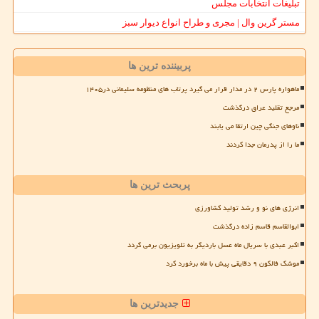
تبلیغات انتخابات مجلس
مستر گرین وال | مجری و طراح انواع دیوار سبز
پربیننده ترین ها
ماهواره پارس ۲ در مدار قرار می گیرد پرتاب های منظومه سلیمانی در۱۴۰۵
مرجع تقلید عراق درگذشت
ناوهای جنگی چین ارتقا می یابند
ما را از پدرمان جدا کردند
پربحث ترین ها
انرژی های نو و رشد تولید کشاورزی
ابوالقاسم قاسم زاده درگذشت
اکبر عبدی با سریال ماه عسل باردیگر به تلویزیون برمی گردد
موشک فالکون ۹ دقایقی پیش با ماه برخورد کرد
جدیدترین ها