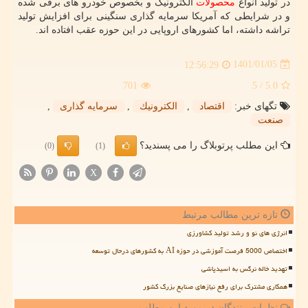
در تولید انواع
محصولات
الکترونیک و بخصوص خودرو های برقی شده
و در شرایطی که آمریکا سرمایه گذاری سنگینی برای افزایش تولید
تراشه داشته، اما کشورهای اروپایی در این حوزه عقب افتاده اند.
1401/01/05
12:56:29
701
/ 5
5.0
تگهای خبر:
اقتصاد
,
الكترونیك
,
سرمایه گذاری
,
صنعت
این مطلب پرتوبلاگ را می پسندید؟
(0)
(1)
X
تازه ترین مطالب مرتبط
انرژی های نو و رشد تولید کشاورزی
اختصاص 5000 فرصت آموزشی در حوزه AI به کشورهای درحال توسعه
تهدید خاله نرگس به اسیدپاشی
همکاری مشترک برای رفع نیازهای صنایع بزرگ کشور
نظرات بینندگان در مورد این مطلب