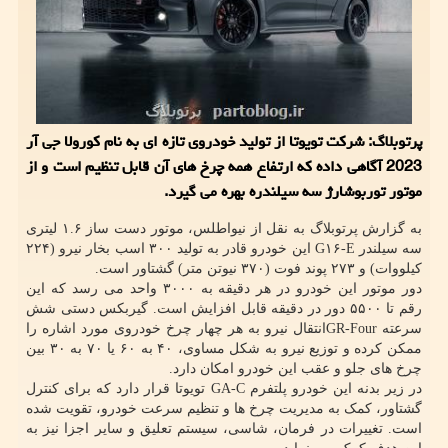
پرتوبلاگ: شرکت تویوتا از تولید خودروی تازه ای به نام کورولا جی آر
2023 آگاهی داده که ارتفاع همه چرخ های آن قابل تنظیم است و از
موتور توربوشارژ سه سیلندره بهره می گیرد.
به گزارش پرتوبلاگ به نقل از نیواطلس، موتور دست ساز ۱.۶ لیتری
سه سیلندر G۱۶-E این خودرو قادر به تولید ۳۰۰ اسب بخار نیرو (۲۲۴
کیلووات) و ۲۷۳ پوند فوت (۳۷۰ نیوتن متر) گشتاور است.
دور موتور این خودرو در هر دقیقه به ۳۰۰۰ واحد می رسد که این
رقم تا ۵۵۰۰ دور در دقیقه قابل افزایش است. گیربکس دستی شش
سرعته GR-Fourانتقال نیرو به هر چهار چرخ خودروی مورد اشاره را
ممکن کرده و توزیع نیرو به شکل مساوی، ۴۰ به ۶۰ یا ۷۰ به ۳۰ بین
چرخ های جلو و عقب این خودرو امکان دارد.
در زیر بدنه این خودرو پلتفرم GA-C تویوتا قرار دارد که برای کنترل
گشتاور، کمک به مدیریت چرخ ها و تنظیم سرعت خودرو، تقویت شده
است. تغییرات در فرمان، شاسی، سیستم تعلیق و سایر اجزا نیز به