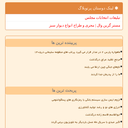
لینک دوستان پرتوبلاگ
تبلیغات انتخابات مجلس
مستر گرین وال | مجری و طراح انواع دیوار سبز
پربیننده ترین ها
ماهواره پارس ۲ در مدار قرار می گیرد پرتاب های منظومه سلیمانی در۱۴۰۵
مرجع تقلید عراق درگذشت
ناوهای جنگی چین ارتقا می یابند
ما را از پدرمان جدا کردند
پربحث ترین ها
لزوم ایمن سازی سیستم بانکی با رمزنگاری های پساکوانتومی
انرژی های نو و رشد تولید کشاورزی
ابوالقاسم قاسم زاده درگذشت
اکبر عبدی با سریال ماه عسل باردیگر به تلویزیون برمی گردد