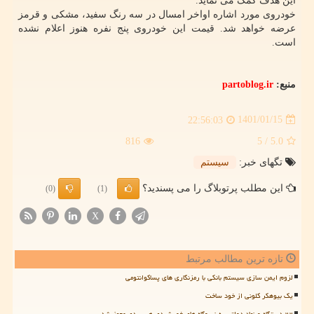
این هدف کمک می نماید.
خودروی مورد اشاره اواخر امسال در سه رنگ سفید، مشکی و قرمز
عرضه خواهد شد. قیمت این خودروی پنج نفره هنوز اعلام نشده
است.
منبع:
partoblog.ir
1401/01/15
22:56:03
816
/ 5
5.0
تگهای خبر:
سیستم
این مطلب پرتوبلاگ را می پسندید؟
(0)
(1)
X
تازه ترین مطالب مرتبط
لزوم ایمن سازی سیستم بانکی با رمزنگاری های پساکوانتومی
یک بیوهکر کلونی از خود ساخت
۲۲ دستگاه و نهاد دولتی به نیروگاه های خورشیدی هیبریدی مجهز شد