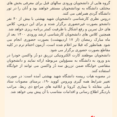
گروه هایی از دانشجویان ورودی سالهای قبل برای معرفی بخش های
مختلف دانشگاه به نودانشجویان مستقر خواهند بود و آنان را در تور
دانشگاه گردی همراهی می کنند.
دروس نظری کارشناسی دانشجویان شهید بهشتی با بیش از ۴۰ نفر
دانشجو بصورت غیرحضوری برگزار شده و برای این دروس، کلاس
های حل تمرین و رفع اشکال با ظرفیت کمتر برنامه ریزی خواهد شد.
همچنین کلاس های دانشجویان کارشناسی ارشد ورودی ۱۴۰۰ بعد از
ماه مبارک رمضان (از ۱۷ اردیبهشت) بصورت حضوری انجام می
شود. همانطور که قبلا نیز اعلام شده است، آزمون اختتام ترم در کلیه
مقاطع بصورت حضوری برگزار می شود.
دانشجویان موظفند کارت الکترونیکی تزریق دو دُز واکسن خودرا در
بدو ورود به دانشگاه به مسؤولین مربوطه ارائه نمایند و دانشجویان
متقاضی خوابگاه ضمن تزریق سه دُز واکسن می توانند از خوابگاه
استفاده کنند.
در مصوبه هیات رییسه دانشگاه شهید بهشتی آمده است: در صورت
تغییر شرایط همه گیری ویروس کووید -۱۹، برمبنای مصوبات ستاد
ملی مقابله با بیماری کرونا و ابلاغیه های مراجع ذی ربط، مراتب
باردیگر اطلاع رسانی و اقدامات متناسب با آن پیش بینی خواهد شد.