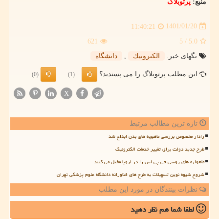
منبع:
پرتوبلاگ
1401/01/20
11:40:21
621
/ 5
5.0
تگهای خبر:
الكترونیك
,
دانشگاه
این مطلب پرتوبلاگ را می پسندید؟
(0)
(1)
X
تازه ترین مطالب مرتبط
رادار مخصوص بررسی ماهیچه های بدن ابداع شد
طرح جدید دولت برای تغییر خدمات الکترونیک
ماهواره های روسی جی پی اس را در اروپا مختل می کنند
شروع شیوه نوین تسهیلات به طرح های فناورانه دانشگاه علوم پزشکی تهران
نظرات بینندگان در مورد این مطلب
لطفا شما هم
نظر دهید