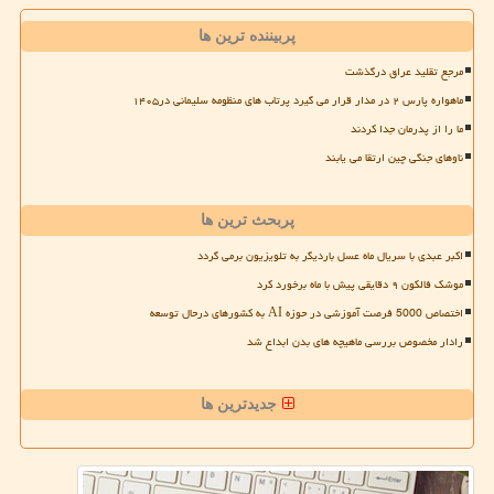
پربیننده ترین ها
مرجع تقلید عراق درگذشت
ماهواره پارس ۲ در مدار قرار می گیرد پرتاب های منظومه سلیمانی در۱۴۰۵
ما را از پدرمان جدا کردند
ناوهای جنگی چین ارتقا می یابند
پربحث ترین ها
اکبر عبدی با سریال ماه عسل باردیگر به تلویزیون برمی گردد
موشک فالکون ۹ دقایقی پیش با ماه برخورد کرد
اختصاص 5000 فرصت آموزشی در حوزه AI به کشورهای درحال توسعه
رادار مخصوص بررسی ماهیچه های بدن ابداع شد
جدیدترین ها