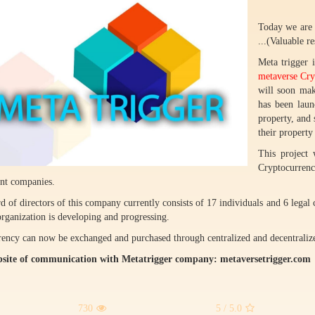
Today we are 
...
(
Valuable re
Meta trigger 
metaverse Cry
will soon mak
has been lau
property, and
their property
This project 
Cryptocurren
nt companies.
d of directors of this company currently consists of 17 individuals and 6 legal 
organization is developing and progressing.
rency can now be exchanged and purchased through centralized and decentraliz
site of communication with Metatrigger company: metaversetrigger.com
730
/ 5
5.0