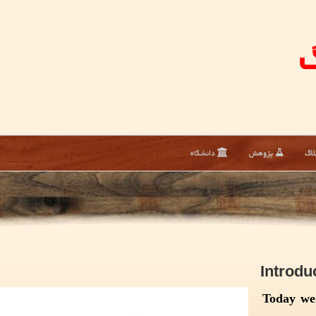
گ
لاگ
پژوهش
دانشگاه
Introdu
Today we 