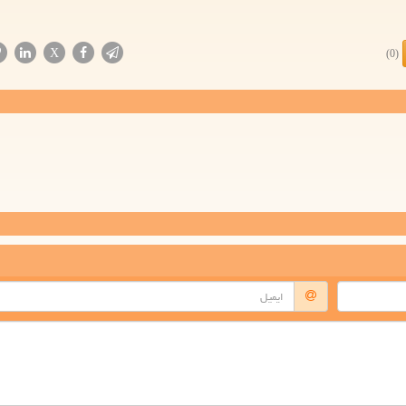
X
(0)