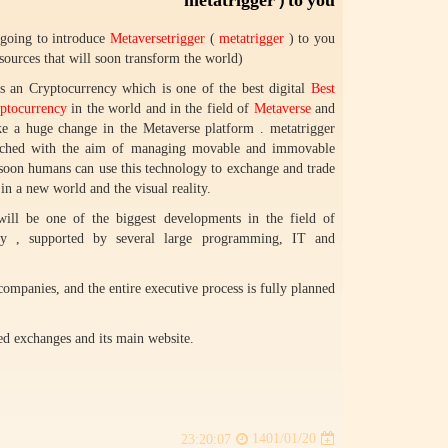
metatrigger ) to you
going to introduce
Metaversetrigger
(
metatrigger
) to you
sources that will soon transform the world
)
is an Cryptocurrency which is one of the best digital
Best
ptocurrency
in the world and in the field of
Metaverse
and
e a huge change in the Metaverse platform . metatrigger
nched with the aim of managing movable and immovable
 soon humans can use this technology to exchange and trade
 in a new world and the visual reality.
will be one of the biggest developments in the field of
cy , supported by several large programming, IT and
companies, and the entire executive process is fully planned
ed exchanges and its main website.
1401/01/20
23:20:07