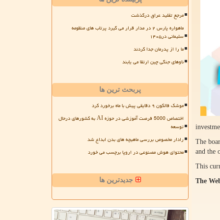
مرجع تقلید عراق درگذشت
ماهواره پارس ۲ در مدار قرار می گیرد پرتاب های منظومه
سلیمانی در۱۴۰۵
ما را از پدرمان جدا کردند
ناوهای جنگی چین ارتقا می یابند
پربحث ترین ها
موشک فالکون ۹ دقایقی پیش با ماه برخورد کرد
اختصاص 5000 فرصت آموزشی در حوزه AI به کشورهای درحال
توسعه
investme
رادار مخصوص بررسی ماهیچه های بدن ابداع شد
The boar
محتوای هوش مصنوعی در اروپا برچسب می خورد
and the 
This cur
جدیدترین ها
The Web