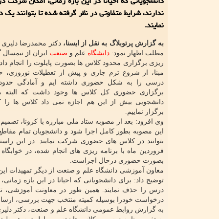
دانشجویانی که احیانا در این بازه زمانی، امکان شرکت در
ندارند، شرایط متفاوتی در نظر گرفته شده تا بتوانند یک
نمایند.
به گزارش پرتوبلاگ به نقل از ایسنا،
دکتر محمدرضا دلیری 
مطلب اظهار نمود:
دانشگاه
علم و
صنعت
ایران از نیمسال گ
ریزی برگزاری محدود کلاس ها بصورت پایلوت را انجام داده 
درسی را به شکل حضوری داشته ایم و آمادگی حدودا
برگزاری حضوری کل کلاس ها وجود داشت که البته م
دانشجویی بیش از این هم اجازه نمی داد کلاس ها را
برگزار نماییم.
وی افزود: بعد از مصوبه ستاد ملی مبارزه با کرونا، تصمیم
این مصوبه بطور کامل اجرا شود و دانشجویان تمام مقاطع 
بصورت حضوری درحال اجراست.
معاون آموزشی دانشگاه علم و صنعت از دیگر تمهیدات این
توضیح داد: برای دانشجویانی که احیانا در این بازه زمانی
درس را حذف نمایند. همین طور در معاونت آموزشی، تم
درخواست خودرا بوسیله کمیته منتخب جهت بررسی، ارسال 
به گزارش روابط عمومی دانشگاه علم و صنعت، دکتر دلیری اف