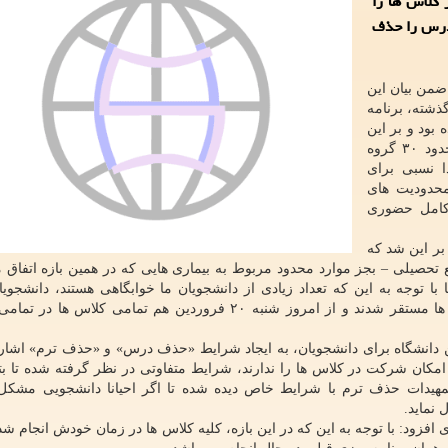
 کلاس ها را
 درس را حذف
ضمن بیان این
ذشته، برنامه
بود و بر این
مبنا، از شروع ترم جاری و پیش از تعطیلات نوروزی، حدود ۳۰ گروه
 نسبی برای
حدودیت های
 کامل حضوری
 بر این شد که
تحصیلی – بجز موارد محدود مربوط به بیماری هایی که در همین بازه اتفاق م
فروردین ماه با برنامه ریزی های انجام شده، در خوابگاه ها مستقر شدند و از امروز شنبه ۲۰ فروردین هم تمامی ک
 دانشگاه برای دانشجویان، به ایجاد شرایط «حذف درس» و «حذف ترم» اشاره
، امکان شرکت در کلاس ها را ندارند، شرایط متفاوتی در نظر گرفته شده تا بتو
هیدات حذف ترم با شرایط خاص دیده شده تا اگر احیانا دانشجویی مشک
نماید.
زود: با توجه به این که در این بازه، کلیه کلاس ها در زمان خودش انجام شده