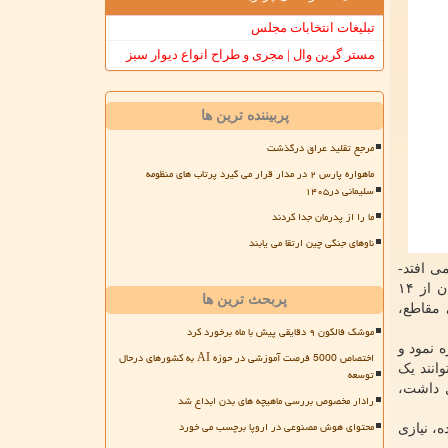
تبلیغات انتخابات مجلس
مستر گرین وال | مجری و طراح انواع دیوار سبز
پربیننده ترین ها
مرجع تقلید عراق درگذشت
ماهواره پارس ۲ در مدار قرار می گیرد پرتاب های منظومه
سلیمانی در۱۴۰۵
ما را از پدرمان جدا کردند
ناوهای جنگی چین ارتقا می یابند
ی افتد-
بتوانند در کلاس های حضوری شرکت نمایند. در این راستا با توجه به این که تعداد زیادی از دانشجویان ما خوابگاهی هستند، دانشجویان از ۱۴
پربحث ترین ها
لاس ها در تمامی مقاطع،
موشک فالکون ۹ دقایقی پیش با ماه برخورد کرد
 نمود و
اختصاص 5000 فرصت آموزشی در حوزه AI به کشورهای درحال
انند یک
توسعه
ل داشت،
رادار مخصوص بررسی ماهیچه های بدن ابداع شد
محتوای هوش مصنوعی در اروپا برچسب می خورد
، نیازی