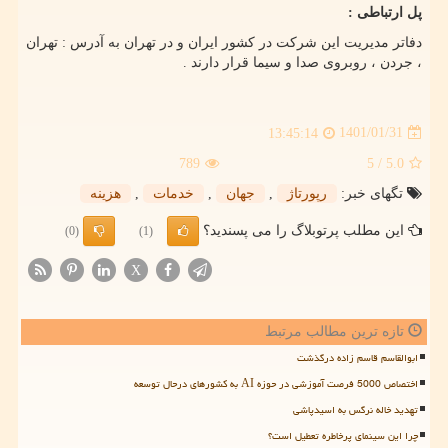
پل ارتباطی :
دفاتر مدیریت این شرکت در کشور ایران و در تهران به آدرس : تهران
، جردن ، روبروی صدا و سیما قرار دارند .
1401/01/31
13:45:14
789
/ 5
5.0
تگهای خبر:
رپورتاژ
,
جهان
,
خدمات
,
هزینه
این مطلب پرتوبلاگ را می پسندید؟
(0)
(1)
X
تازه ترین مطالب مرتبط
ابوالقاسم قاسم زاده درگذشت
اختصاص 5000 فرصت آموزشی در حوزه AI به کشورهای درحال توسعه
تهدید خاله نرگس به اسیدپاشی
چرا این سینمای پرخاطره تعطیل است؟