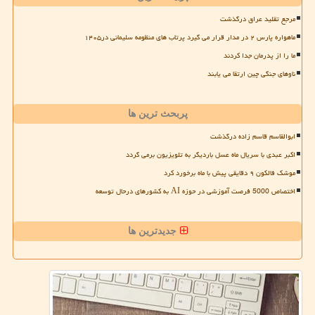
مرجع تقلید عراق درگذشت
ماهواره پارس ۲ در مدار قرار می گیرد پرتاب های منظومه سلیمانی در۱۴۰۵
ما را از پدرمان جدا کردند
ناوهای جنگی چین ارتقا می یابند
پربحث ترین ها
ابوالقاسم قاسم زاده درگذشت
اکبر عبدی با سریال ماه عسل باردیگر به تلویزیون برمی گردد
موشک فالکون ۹ دقایقی پیش با ماه برخورد کرد
اختصاص 5000 فرصت آموزشی در حوزه AI به کشورهای درحال توسعه
جدیدترین ها