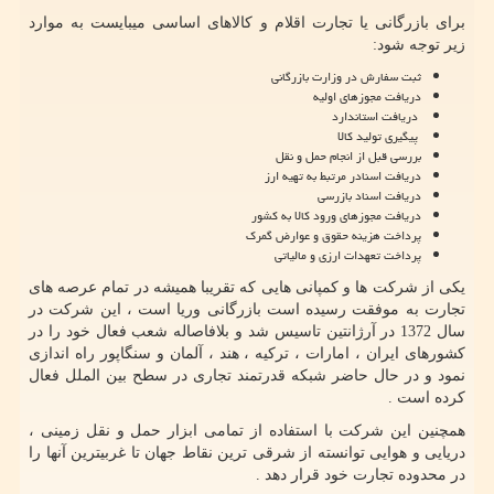
برای بازرگانی یا تجارت اقلام و کالاهای اساسی میبایست به موارد
زیر توجه شود:
ثبت سفارش در وزارت بازرگانی
دریافت مجوزهای اولیه
دریافت استاندارد
پیگیری تولید کالا
بررسی قبل از انجام حمل و نقل
دریافت اسنادر مرتبط به تهیه ارز
دریافت اسناد بازرسی
دریافت مجوزهای ورود کالا به کشور
پرداخت هزینه حقوق و عوارض گمرک
پرداخت تعهدات ارزی و مالیاتی
یکی از شرکت ها و کمپانی هایی که تقریبا همیشه در تمام عرصه های
تجارت به موفقت رسیده است بازرگانی وریا است ، این شرکت در
سال 1372 در آرژانتین تاسیس شد و بلافاصاله شعب فعال خود را در
کشورهای ایران ، امارات ، ترکیه ، هند ، آلمان و سنگاپور راه اندازی
نمود و در حال حاضر شبکه قدرتمند تجاری در سطح بین الملل فعال
کرده است .
همچنین این شرکت با استفاده از تمامی ابزار حمل و نقل زمینی ،
دریایی و هوایی توانسته از شرقی ترین نقاط جهان تا غربیترین آنها را
در محدوده تجارت خود قرار دهد .