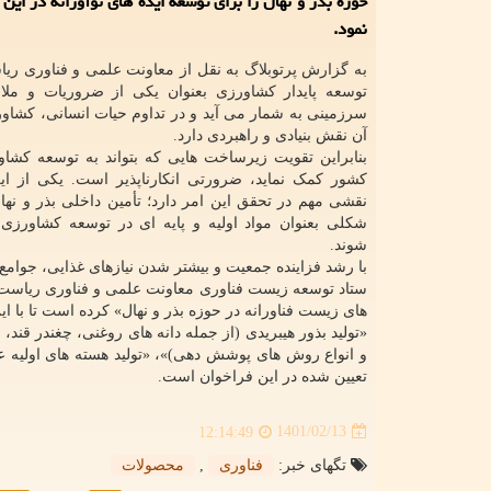
حوزه بذر و نهال را برای توسعه ایده های نوآورانه در ای
نمود.
به گزارش پرتوبلاگ به نقل از معاونت علمی و فناوری ر
توسعه پایدار کشاورزی بعنوان یکی از ضروریات و مل
سرزمینی به شمار می آید و در تداوم حیات انسانی، کشاور
آن نقش بنیادی و راهبردی دارد.
بنابراین تقویت زیرساخت هایی که بتواند به توسعه کشاور
کشور کمک نماید، ضرورتی انکارناپذیر است. یکی از ای
نقشی مهم در تحقق این امر دارد؛ تأمین داخلی بذر و نه
شکلی بعنوان مواد اولیه و پایه ای در توسعه کشاور
شوند.
با رشد فزاینده جمعیت و بیشتر شدن نیازهای غذایی، جوامع
ستاد توسعه زیست فناوری معاونت علمی و فناوری ریاست ج
های زیست فناورانه در حوزه بذر و نهال» کرده است تا با ای
و انواع روش های پوشش دهی)»،
تعیین شده در این فراخوان است.
1401/02/13
12:14:49
تگهای خبر:
فناوری
,
محصولات