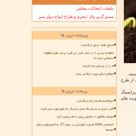
تبلیغات انتخابات مجلس
مستر گرین وال | مجری و طراح انواع دیوار سبز
پربیننده ترین ها
مرجع تقلید عراق درگذشت
ماهواره پارس ۲ در مدار قرار می گیرد پرتاب های منظومه
سلیمانی در۱۴۰۵
ما را از پدرمان جدا کردند
ناوهای جنگی چین ارتقا می یابند
تند.
 از طرح
پربحث ترین ها
رایمینگ، بیوپرایمینگ
اولویت های
ابوالقاسم قاسم زاده درگذشت
اکبر عبدی با سریال ماه عسل باردیگر به تلویزیون برمی گردد
موشک فالکون ۹ دقایقی پیش با ماه برخورد کرد
اختصاص 5000 فرصت آموزشی در حوزه AI به کشورهای درحال
توسعه