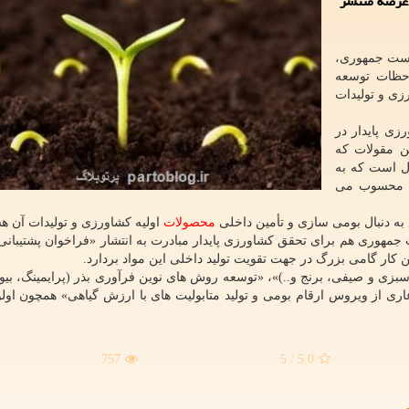
ن عرصه منتشر
یاست جمهوری،
احظات توسعه
زی و تولیدات
زی پایدار در
ن مقولات که
ال است که به
زی محسوب می
 به دنبال بومی سازی و تأمین داخلی
محصولات
اولیه کشاورزی و تولیدات آن هس
مهوری هم برای تحقق کشاورزی پایدار مبادرت به انتشار «فراخوان پشتیبانی
ن کار گامی بزرگ در جهت تقویت تولید داخلی این مواد بردارد.
«تولید بذور هیبریدی (از جمله دانه های روغنی، چغندر قند، سبزی و صیفی، برنج و..)»، «‎توسعه روش های نوین فرآوری بذر (پ
 «‎تولید هسته های اولیه عاری از ویروس ارقام بومی و تولید متابولیت های با ارزش گیاهی» همچون 
757
/ 5
5.0