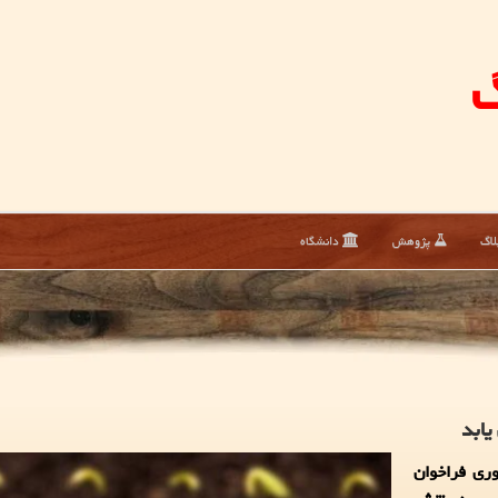
گ
لاگ
پژوهش
دانشگاه
یابد
ری فراخوان