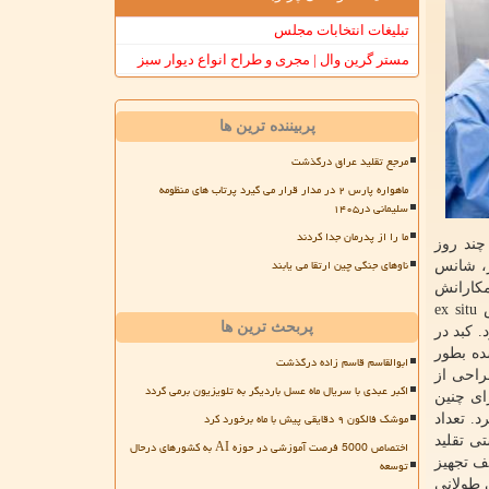
تبلیغات انتخابات مجلس
مستر گرین وال | مجری و طراح انواع دیوار سبز
پربیننده ترین ها
مرجع تقلید عراق درگذشت
ماهواره پارس ۲ در مدار قرار می گیرد پرتاب های منظومه
سلیمانی در۱۴۰۵
ما را از پدرمان جدا کردند
د و او بعد از چند روز
ناوهای جنگی چین ارتقا می یابند
ر، شانس
مکارانش
طی این پروسه نشان دادند نگهداری کبد انسانی به مدت ۳ روز خارج از بدن انسان با بهره گیری از دستگاهی ممکنست که از روش ex situ
پربحث ترین ها
د. کبد در
ده بطور
ابوالقاسم قاسم زاده درگذشت
 به آن بازگشته است. بیمار۶ هفته بعد از جراحی از
اکبر عبدی با سریال ماه عسل باردیگر به تلویزیون برمی گردد
ای چنین
موشک فالکون ۹ دقایقی پیش با ماه برخورد کرد
ز پیوند نگهداری کرد. تعداد
ی تقلید
اختصاص 5000 فرصت آموزشی در حوزه AI به کشورهای درحال
ف تجهیز
توسعه
 طولانی