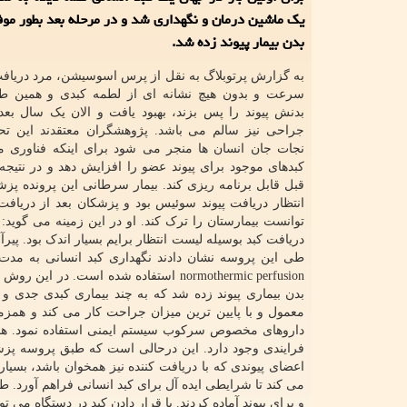
یک ماشین درمان و نگهداری شد و در مرحله بعد بطور موف
بدن بیمار پیوند زده شد.
به گزارش پرتوبلاگ به نقل از پرس اسوسیشن، مرد دریافت 
سرعت و بدون هیچ نشانه ای از لطمه کبدی و همین طو
بدنش پیوند را پس بزند، بهبود یافت و الان یک سال بعد 
جراحی نیز سالم می باشد. پژوهشگران معتقدند این تحول
نجات جان انسان ها منجر می شود برای اینکه فناوری می
کبدهای موجود برای پیوند عضو را افزایش دهد و در نتیجه
قبل قابل برنامه ریزی کند. بیمار سرطانی این پرونده پ
توانست بیمارستان را ترک کند. او در این زمینه می گو
دریافت کبد بوسیله لیست انتظار برایم بسیار اندک بود. پی
normothermic perfusion استفاده شده ا
بدن بیماری پیوند زده شد که به چند بیماری کبدی جدی و
داروهای مخصوص سرکوب سیستم ایمنی استفاده نمود. هم ا
اعضای پیوندی که با دریافت کننده نیز همخوان باشد، بسیا
می کند تا شرایطی ایده آل برای کبد انسانی فراهم آورد. ط
و برای پیوند آماده کردند. با قرار دادن کبد در دستگاه می توا