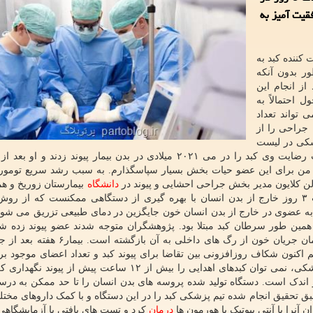
قیت آمیز به
کننده کبد به
ر بدون آنکه
از انجام این
 احتمالاً به
 تواند تعداد
 جراحی را از
زشکی در لیست
انتظار دریافت پیوند سوئیس بود و پزشکان بعد از دریافت رضایت وی کبد را در می ۲۰۲۱ میلادی در بدن بیمار پیوند زدن
ید: من برای این عضو حیات بخش بسیار سپاسگذارم. به سبب رشد سریع تومو
رآلن کلایون مدیر بخش جراحی احشایی و پیوند در
دانشگاه
بیمارستان زوریخ و ه
ست. در این روش به عضوی در خارج از بدن انسان خون جایگزین در دمای طبیعی تزریق می شو
 همین طور سرطان کبد مبتلا بود. پژوهشگران متوجه شدند عضو پیوند زده ش
معمول و با پایین ترین میزان جراحت کار می کند و همزمان جریان خون از رگ های داخلی
کنون شکاف روزافزونی بین تقاضا برای پیوند کبد و تعداد اعضای موجود بر
فرایندی وجود دارد. این درحالی است که طبق پروسه پزشکی، نمی توان کبدهای اهدایی را بیش از ۱۲ ساعت پیش ا
ر اندک است. دستگاه تولید شده پروسه های بدن انسان را تا حد ممکن به درست
بق تحقیق انجام شده تیم پزشکی کبد را در این دستگاه و با کمک داروهای مختل
ن آنرا با آنتی بیوتیک یا هورمون ها
درمان
کرد و تست های بافتی یا آزمایشگاهی