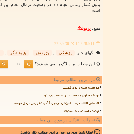
است.
منبع:
پرتوبلاگ
1401/03/11
22:59:30
تگهای خبر:
پزشكی
,
پژوهش
,
پژوهشگر
,
ج
این مطلب پرتوبلاگ را می پسندید؟
(1)
تازه ترین مطالب مرتبط
ابوالقاسم قاسم زاده درگذشت
موشک فالکون ۹ دقایقی پیش با ماه برخورد کرد
اختصاص 5000 فرصت آموزشی در حوزه AI به کشورهای درحال توسعه
تهدید خاله نرگس به اسیدپاشی
نظرات بینندگان در مورد این مطلب
لطفا شما هم
در مورد این مطلب
نظر دهید