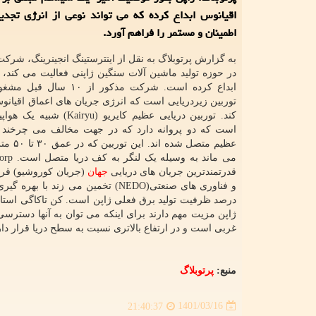
اقیانوس ابداع کرده که می تواند نوعی از انرژی تجدی
اطمینان و مستمر را فراهم آورد.
در حوزه تولید ماشین آلات سنگین ژاپنی فعالیت می کند، 
ابداع کرده است. شرکت مذکور از ۰
توربین زیردریایی است که انرژی جریان های اعماق اقیانو
است که دو پروانه دارد که در جهت مخالف می چرخند و
عظیم متصل شد
قدرتمندترین جریان های دریایی
جهان
(جریان کوروشیو) قرار
درصد ظرفیت تولید برق فعلی ژاپن است. کن تاکاگی استاد
ژاپن مزیت مهم دارند برای اینکه می توان به آنها دسترس
غربی است و در ارتفاع بالاتری نسبت به سطح دریا قرار دار
منبع:
پرتوبلاگ
1401/03/16
21:40:37