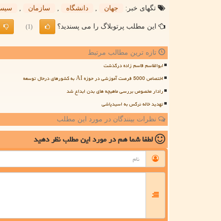
تگهای خبر:
جهان
,
دانشگاه
,
سازمان
,
سیست
این مطلب پرتوبلاگ را می پسندید؟
(1)
تازه ترین مطالب مرتبط
ابوالقاسم قاسم زاده درگذشت
اختصاص 5000 فرصت آموزشی در حوزه AI به کشورهای درحال توسعه
رادار مخصوص بررسی ماهیچه های بدن ابداع شد
تهدید خاله نرگس به اسیدپاشی
نظرات بینندگان در مورد این مطلب
لطفا شما هم
در مورد این مطلب
نظر دهید