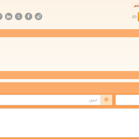
م
X
(0)