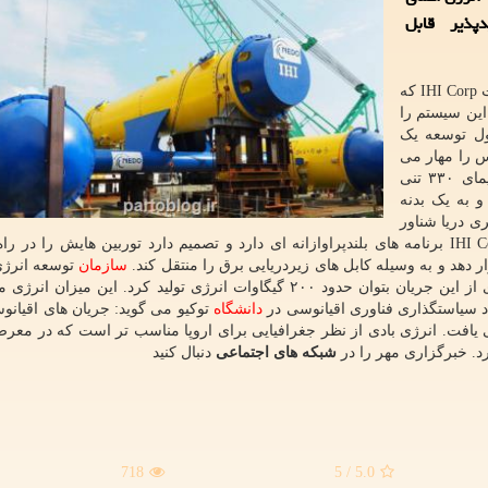
دپذیر قابل
به گزارش پرتوبلاگ به نقل از اینترستینگ انجینرینگ، شرکت IHI Corp که
این سیستم را
۱ سال قبل مشغول توسعه یک
س را مهار می
کند. توربین دریایی عظیم کایریو (Kairyu) شبیه یک هواپیمای ۳۳۰ تنی
 به یک بدنه
ه اند. این توربین که در عمق ۳۰ تا ۵۰ متری دریا شناور
می ماند به وسیله یک لنگر به کف دریا متصل است. IHI Corp برنامه های بلندپراوازانه ای دارد و تصمیم دارد توربین هایش را 
 دهد و به وسیله کابل های زیردریایی برق را منتقل کند.
سازمان
توسعه انرژی
 سیاستگذاری فناوری اقیانوسی در
دانشگاه
توکیو می گوید: جریان های اقیانو
ی یافت. انرژی بادی از نظر جغرافیایی برای اروپا مناسب تر است که در معرض
د. خبرگزاری مهر را در
شبکه های اجتماعی
دنبال کنید
718
/ 5
5.0