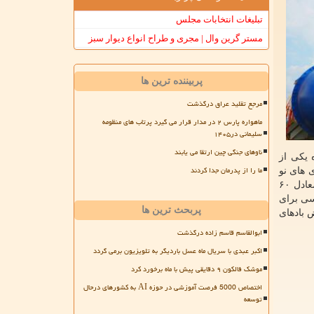
تبلیغات انتخابات مجلس
مستر گرین وال | مجری و طراح انواع دیوار سبز
پربیننده ترین ها
مرجع تقلید عراق درگذشت
ماهواره پارس ۲ در مدار قرار می گیرد پرتاب های منظومه
سلیمانی در۱۴۰۵
ناوهای جنگی چین ارتقا می یابند
در راه یکی از
ما را از پدرمان جدا کردند
 های نو
و فناوری های صنعتی(NEDO) تخمین می زند با بهره گیری از این جریان بتوان حدود ۲۰۰ گیگاوات انرژی تولید کرد. این میزان انرژی معادل ۶۰
سی برای
پربحث ترین ها
 بادهای
ابوالقاسم قاسم زاده درگذشت
اکبر عبدی با سریال ماه عسل باردیگر به تلویزیون برمی گردد
موشک فالکون ۹ دقایقی پیش با ماه برخورد کرد
اختصاص 5000 فرصت آموزشی در حوزه AI به کشورهای درحال
توسعه