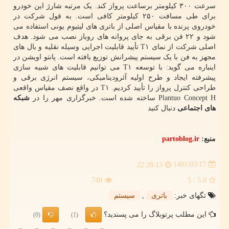
سرعت ۳۰۰ کیلومتر برساعت پرواز کند. یک مرتبه شارژ این خودرو
برای طی مسافت ۲۵۰ کیلومتر کافی است. به قول شرکت در
خودروی پرنده با مقیاس اصلی از باتری های لیتیوم یونی استفاده می
شود و ۲۲ فن برقی به جای پروانه های روباز نصب می شود. هدف
اصلی شرکت از نمای T۱ تأیید قابلیت اجرایی وسیله نقلیه و بال های
مجهز به فن با یک سیستم پیشرانش توزیع یافته است. پانتو اویشن در
اینباره می گوید: با توسعه T۱ می توانیم قابلیت های شبیه سازی
پیشرفته ایجاد و طرح اولیه آئرودینامیکی، سیستم انرژی برقی و
طراحی کنترل پرواز را تأیید کردیم. T۱ در واقع نصف مقیاس واقعی
Plantuo Concept H ساخته شده است. خبرگزاری مهر را در
شبکه
های اجتماعی
دنبال کنید
منبع:
partoblog.ir
1401/03/17
22:28:13
749
/ 5
5.0
تگهای خبر:
باتری
,
سیستم
این مطلب پرتوبلاگ را می پسندید؟
(0)
(1)