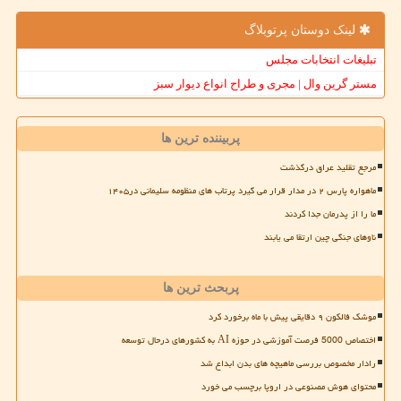
لینک دوستان پرتوبلاگ
تبلیغات انتخابات مجلس
مستر گرین وال | مجری و طراح انواع دیوار سبز
پربیننده ترین ها
مرجع تقلید عراق درگذشت
ماهواره پارس ۲ در مدار قرار می گیرد پرتاب های منظومه سلیمانی در۱۴۰۵
ما را از پدرمان جدا کردند
ناوهای جنگی چین ارتقا می یابند
پربحث ترین ها
موشک فالکون ۹ دقایقی پیش با ماه برخورد کرد
اختصاص 5000 فرصت آموزشی در حوزه AI به کشورهای درحال توسعه
رادار مخصوص بررسی ماهیچه های بدن ابداع شد
محتوای هوش مصنوعی در اروپا برچسب می خورد