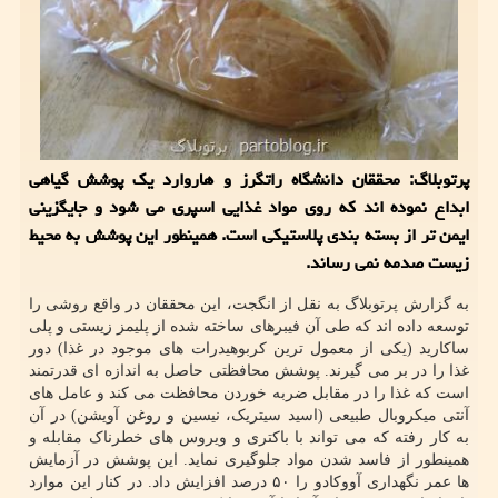
پرتوبلاگ: محققان دانشگاه راتگرز و هاروارد یک پوشش گیاهی
ابداع نموده اند که روی مواد غذایی اسپری می شود و جایگزینی
ایمن تر از بسته بندی پلاستیکی است. همینطور این پوشش به محیط
زیست صدمه نمی رساند.
به گزارش پرتوبلاگ به نقل از انگجت، این محققان در واقع روشی را
توسعه داده اند که طی آن فیبرهای ساخته شده از پلیمز زیستی و پلی
ساکارید (یکی از معمول ترین کربوهیدرات های موجود در غذا) دور
غذا را در بر می گیرند. پوشش محافظتی حاصل به اندازه ای قدرتمند
است که غذا را در مقابل ضربه خوردن محافظت می کند و عامل های
آنتی میکروبال طبیعی (اسید سیتریک، نیسین و روغن آویشن) در آن
به کار رفته که می تواند با باکتری و ویروس های خطرناک مقابله و
همینطور از فاسد شدن مواد جلوگیری نماید. این پوشش در آزمایش
ها عمر نگهداری آووکادو را ۵۰ درصد افزایش داد. در کنار این موارد