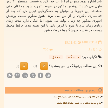
باید اشاره نمود میتوان آنرا با آب جدا کرد و شست. همینطور ۳ روز
طول می کشد تا پوشش مذکور در طبیعت تجزیه شود. محققان حتی
معتقدند این فیبرها را میتوان به حسگرهایی تبدیل کرد که بعد از
فعالسازی باکتری را از بین می برند. هنوز معلوم نیست پوشش
اسپری مذکور چه زمان تولید می شود. اما امکان دارد مدت زمان
زیادی زمان ببرد تا میوه یا قرص نانی با این بسته بندی حافظ محیط
زیست در قفسه فروشگاه ها فروخته شود.
1401/03/31
19:11:41
720
/ 5
5.0
تگهای خبر:
دانشگاه
,
محقق
این مطلب پرتوبلاگ را می پسندید؟
(0)
(1)
X
تازه ترین مطالب مرتبط
رادار مخصوص بررسی ماهیچه های بدن ابداع شد
طرح جدید دولت برای تغییر خدمات الکترونیک