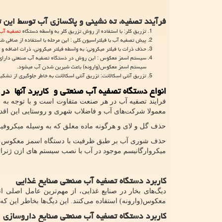
فرآیند تصفیه، ته نشینی و پاکسازی آب توسط این ت
تزریق کلر: با استفاده از روش تزریق کلر به واسطه دستگاه
تصفیه آب
پیش تصفیه آب با فیلتراسیون کلی
:
این مرحله با استفاده از صافی شن
حذف ذرات با فیلتر میکرونی: به واسطه فیلتر میکرونی، ذرات اضافه و
سیستم اسمز معکوس : این روش در دستگاه تصفیه آب صنعتی دارای دق
سیستم اسمز معکوس(وارونه) باعث شیرین شدن آب میشود.
تزریق آنتی اسکالانت: تزریق آنتی اسکالانت به خاطر جلوگیری از تش
انواع دستگاه تصفیه آب صنعتی و کاربرد آنها در
فرایند تصفیه آب در هر صنعت متفاوت است و با توجه به
معمولا شرکت‌های آب و فاضلاب شهری و روستایی این اقدام
حذف گل ‌و لای و هرگونه ماده معلق که به وسیله میکروفیل
حذف شوری آب بر طبق ظرفیت با دستگاه اسمز معکوس، حذ
میکروارگانیسم‌ موجود در آب با نصب سیستم های ازن ژنرات
کاربرد دستگاه تصفیه آب صنعتی صنایع غذایی
دیگ‌های بخار در صنایع غذایی، از مهم‌ترین عامل اصلی 
معکوس(وارونه) استفاده می‌کنند. این دیگ‌ها بخاطر این ‌ک
کاربرد دستگاه تصفیه آب صنعتی صنایع داروسازی