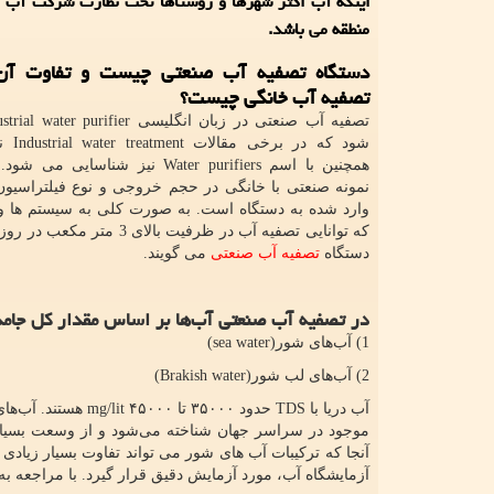
اینکه آب اکثر شهرها و روستاها تحت نظارت شرکت آب و
منطقه می باشد.
دستگاه تصفیه آب صنعتی چیست و تفاوت آن 
تصفیه آب خانگی چیست؟
تصفیه آب صنعتی در زبان انگلیسی
strial water purifier
شود که در برخی مقالات
Industrial water treatment
نو
همچنین با اسم
Water purifiers
نیز شناسایی می شود. 
نمونه صنعتی با خانگی در حجم خروجی و نوع فیلتراسیون
وارد شده به دستگاه است. به صورت کلی به سیستم ها و 
که توانایی تصفیه آب در ظرفیت بالای 3 مت
دستگاه
تصفیه آب صنعتی
می گویند.
در تصفیه آب صنعتی آب‌ها بر اساس مقدار کل جامد
1) آب‌های شور(
sea water
)
2) آب‌های لب شور(
Brakish water
)
آب دریا با
TDS
حدود ۳۵۰۰۰ تا ۴۵۰۰۰
mg/lit
هستند. آب‌ها
موجود در سراسر جهان شناخته می‌شود و از وسعت بسیار 
آنجا که ترکیبات آب های شور می تواند تفاوت بسیار زیادی
آزمایشگاه آب، مورد آزمایش دقیق قرار گیرد. با مراجعه ب