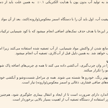
طبق استاندار فارماکوپه، همه ی صنایع داروسازی موظفند به تولید آب بدون یون با هدایت الکتریکی ۰.۱≥ ب
یت آب، اول باید آن را با دستگاه اسمز معکوس(وارونه)کنند، بعد از آن مواد غ
این‌جا با هدف حذف نمک‌های اضافی انجام میشود که با کود شیمیایی ترکیبا
انع شدن از واکنش مواد شیمیایی، از آب تصفیه شده استفاده می‌کنند زیرا است
خواهد شد. به همین دلیل قبل از آب‌کاری، تصفیه آب انجام میشود.
 در وان چرب‌گیری، آب‌کشی داده می کنند تا همه ی چربی‌های اضافه پاک شود،
را تکرار میکنند.
هتر رنگ، خودرو ها شسته می شوند. همه ی مراحل شست‌‌و‌شو و آبکشی خودرو
گاه‌های صافی فشاری، ذغالی و اسمز معکوس(وارونه) نیاز است.
اندارد دارای ضرورت است تا از ایجاد و انتقال بیماری جلوگیری شود، هم‌چنین
ور استفاده از دستگاه تصفیه آب از اهمیت بسیار بالایی برخوردار است.