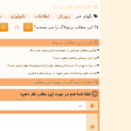
1401/04/06
16:50:23
تگهای خبر:
رپورتاژ
,
اطلاعات
,
تكنولوژی
,
س
این مطلب پرتوبلاگ را می پسندید؟
(1)
تازه ترین مطالب مرتبط
نوآوری محققان امیرکبیر در هوشمندسازی تولید نفت و گاز
چرا این سینمای پرخاطره تعطیل است؟
از تروا تا تهران آیا ادیسه کریستوفر نولان آینه ژئوپلیتیک جهان امروز است؟
هدایت های روشنگرانه رهبر شهید در عرصه علم و فناوری
نظرات بینندگان در مورد این مطلب
لطفا شما هم
در مورد این مطلب
نظر دهید