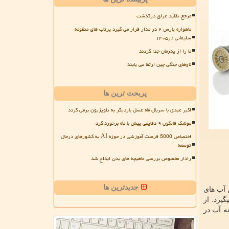
مرجع تقلید عراق درگذشت
ماهواره پارس ۲ در مدار قرار می گیرد پرتاب های منظومه
سلیمانی در۱۴۰۵
ما را از پدرمان جدا کردند
ناوهای جنگی چین ارتقا می یابند
پربحث ترین ها
اکبر عبدی با سریال ماه عسل باردیگر به تلویزیون برمی گردد
موشک فالکون ۹ دقایقی پیش با ماه برخورد کرد
اختصاص 5000 فرصت آموزشی در حوزه AI به کشورهای درحال
توسعه
رادار مخصوص بررسی ماهیچه های بدن ابداع شد
جدیدترین ها
ن آب های
یرد. از
ه آب در