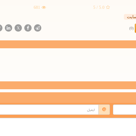
681
/ 5
5.0
ایت
X
(0)