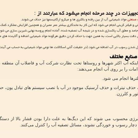
جهیزات در چند مرحله انجام میشود که عبارتند از
:
 صنعتی
مواد شیمیایی آب از بین رفته و باکتری ها و میکرو ارگانیسمها نیز حذف می شوند.
ی و فیلتر کربنی انجام می شود که این کار به ماندگاری بیشتر عمر ممبران و همچنین افزایش عملکرد کمک 
 جامد و معلق آب پاکسازی شده و در نتیجه آب تصفیه شده، آماده انجام پروسه نهایی شیرین سازی می شود
ت بسیار بالایی است، به همین جهت با حذف کردن دقیق هرگونه مواد شیمیایی اضافه و آلاینده های م
کیل شدن رسوب در آب اضافه می شود.(در حقیقت آنتی اسکالانت ها نوعی مواد شیمیایی به حساب می آیند.
 صنایع مختلف
 اینکه آب اکثر شهرها و روستاها تحت نظارت شرکت آب و فاضلاب آن منطقه 
ات را بر روی آب انجام می‌دهند:
ترها انجام می شود.
ف نیترات و حذف آرسنیک موجود در آب با نصب سیستم های تبادل یون، حذ
ور و کلرزن.
انرژی محسوب می شوند که این دیگ‌ها به علت دارا بودن فشار بالا از دستگ
ه دچار رسوب و خوردگی نشوند، مسائل تصفیه آب را کنترل می‌کنند.