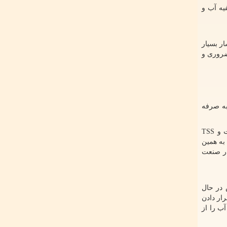
یه آب و
ر بسیار
 ضروری و
به صرفه
ت و
TSS
به همین
در صنعت
 در حال
ار دادن
ب را از