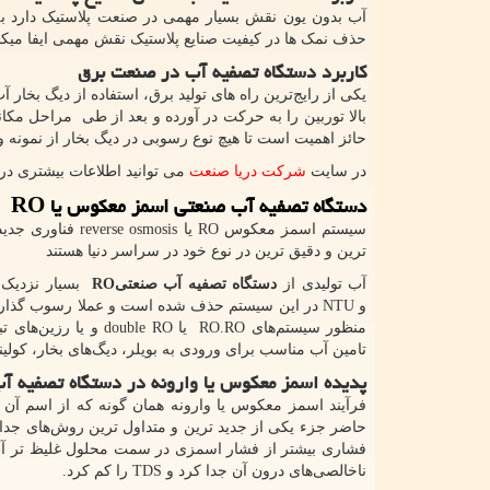
آب بدون یون نقش بسیار مهمی در صنعت پلاستیک دارد به
حذف نمک‌ ها در کیفیت صنایع پلاستیک نقش مهمی ایفا میکن
کاربرد دستگاه تصفیه آب در صنعت برق
یکی از رایج‌ترین راه های تولید برق، استفاده از دیگ بخا
بالا توربین را به حرکت در آورده و بعد از طی مراحل مکان
حائز اهمیت است تا هیچ‌ نوع رسوبی در دیگ بخار از نمونه و
در سایت
شرکت دریا صنعت
می توانید اطلاعات بیشتری دری
دستگاه تصفیه آب صنعتی اسمز معکوس یا
RO
سیستم اسمز معکوس
RO
یا
reverse osmosis
فناوری جدید
ترین و دقیق ترین در نوع خود در سراسر دنیا هستند
آب تولیدی از
دستگاه تصفیه آب صنعتی
RO
بسیار نزدیک
و
NTU
در این سیستم حذف شده است و عملا رسوب گذاری دی
منظور سیستم‌های
RO.RO
یا
double RO
و یا رزین‌های 
تامین آب مناسب برای ورودی به بویلر، دیگ‌های بخار، کولینگ
پدیده اسمز معکوس یا وارونه در دستگاه تصفیه 
فرآیند اسمز معكوس یا وارونه همان گونه كه از اسم 
حاضر جزء یكی از جدید ترین و متداول ترین روش‌های جدا 
فشاری بیشتر از فشار اسمزی در سمت محلول غلیظ تر آ
ناخالصی‌های درون آن جدا كرد و
TDS
را کم کرد.