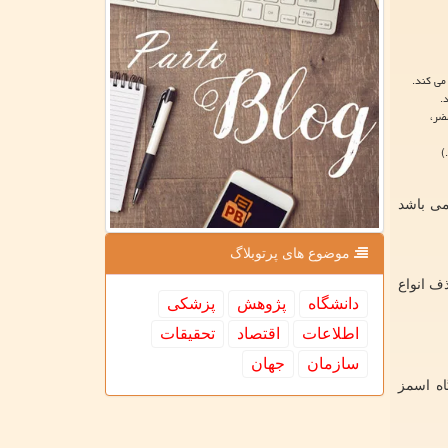
می کند.
.
ضر،
)
می باشد
موضوع های پرتوبلاگ
ف انواع
دانشگاه
پژوهش
پزشكی
اطلاعات
اقتصاد
تحقیقات
سازمان
جهان
اه اسمز