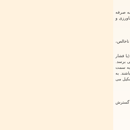
به صرفه
اورزی و
ناخالص،
یا فشار
ی برسد.
 به سمت
شند. به
شکیل می
 گسترش