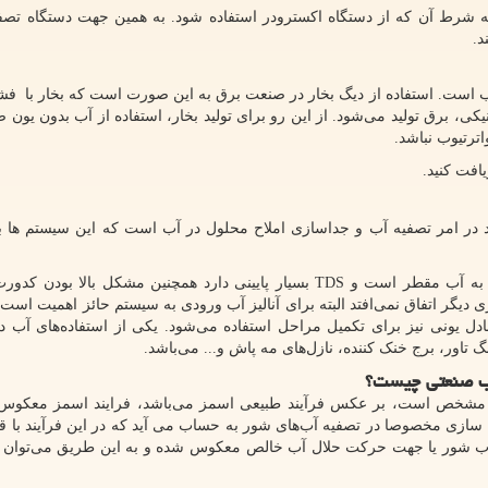
 شرط آن که از دستگاه اکسترودر استفاده شود. به همین جهت دستگاه تصف
د.
ر آب است. استفاده از دیگ بخار در صنعت برق به این صورت است که بخار با فشا
یکی، برق تولید می‌شود. از این رو برای تولید بخار، استفاده از آب بدون یون
اترتیوب نباشد.
افت کنید.
 در امر تصفیه آب و جداسازی املاح محلول در آب است که این سیستم ها 
 به آب مقطر است و
TDS
بسیار پایینی دارد همچنین مشکل بالا بودن کدور
گر اتفاق نمی‌افتد البته برای آنالیز آب ورودی به سیستم حائز اهمیت است 
تبادل یونی نیز برای تکمیل مراحل استفاده می‌شود. یکی از استفاده‌های آب 
 تاور، برج خنک کننده، نازل‌های مه پاش و... می‌باشد.
آب صنعتی چیست؟
آن مشخص است، بر عکس فرآیند طبیعی اسمز می‌باشد، فرایند اسمز معکوس
سازی مخصوصا در تصفیه آب‌های شور به حساب می آید که در این فرآیند با قر
ب شور یا جهت حركت حلال آب خالص معکوس شده و به این طریق می‌توان آ