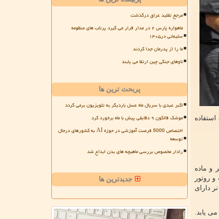
مرجع تقلید عراق درگذشت
ماهواره پارس ۲ در مدار قرار می گیرد پرتاب های منظومه
سلیمانی در۱۴۰۵
ما را از پدرمان جدا کردند
ناوهای جنگی چین ارتقا می یابند
پربحث ترین ها
اکبر عبدی با سریال ماه عسل باردیگر به تلویزیون برمی گردد
موشک فالکون ۹ دقایقی پیش با ماه برخورد کرد
 استفاده
اختصاص 5000 فرصت آموزشی در حوزه AI به کشورهای درحال
توسعه
رادار مخصوص بررسی ماهیچه های بدن ابداع شد
 و ماده
و روتور
جدیدترین ها
ر دارای
ی یابد.