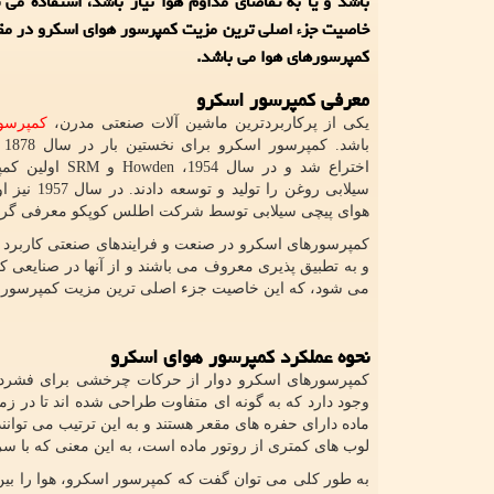
باشد و یا به تقاضای مداوم هوا نیاز باشد، استفاده می 
خاصیت جزء اصلی ترین مزیت کمپرسور هوای اسکرو در مقا
کمپرسورهای هوا می باشد.
معرفی کمپرسور اسکرو
یکی از پرکاربردترین ماشین آلات صنعتی مدرن،
کمپرسو
باش
اختراع شد و در سال 1954،
Howden
و
SRM
اولین کمپ
سیلابی روغن را تولید
هوای پیچی سیلابی توسط شرکت اطلس کوپکو معرفی گردی
کمپرسورهای اسکرو در صنعت و فرایندهای صنعتی کاربرد 
و به تطبیق پذیری معروف می باشند و از آنها در صنایعی که 
می شود، که این خاصیت جزء اصلی ترین مزیت کمپرسور
نحوه عملکرد کمپرسور هوای اسکرو
کمپرسورهای اسکرو دوار از حرکات چرخشی برای فشرده س
وجود دارد که به گونه ای متفاوت طراحی شده اند تا در ز
ماده دارای حفره های مقعر هستند و به این ترتیب می توانن
لوب های کمتری از روتور ماده است، به این معنی که با س
به طور کلی می توان گفت که کمپرسور اسکرو، هوا را بین 