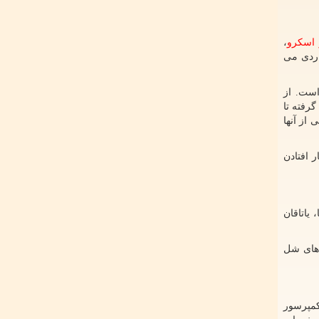
اسکرو
،
اردی می
ست. از
رفته تا
از آنها
 افتادن
یاتاقان
 های شل
کمپرسور