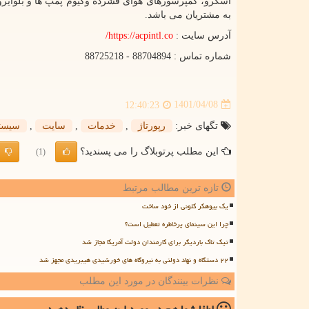
به مشتریان می باشد.
آدرس سایت :
https://acpintl.co
/
شماره تماس : 88704894 - 88725218
1401/04/08
12:40:23
تگهای خبر:
رپورتاژ
,
خدمات
,
سایت
,
سیست
این مطلب پرتوبلاگ را می پسندید؟
(1)
تازه ترین مطالب مرتبط
یک بیوهکر کلونی از خود ساخت
چرا این سینمای پرخاطره تعطیل است؟
تیک تاک باردیگر برای کارمندان دولت آمریکا مجاز شد
۲۲ دستگاه و نهاد دولتی به نیروگاه های خورشیدی هیبریدی مجهز شد
نظرات بینندگان در مورد این مطلب