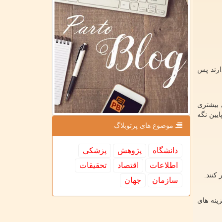
ارند پس
 بیشتری
یین نگه
موضوع های پرتوبلاگ
دانشگاه
پژوهش
پزشكی
اطلاعات
اقتصاد
تحقیقات
کنند.
سازمان
جهان
ینه های