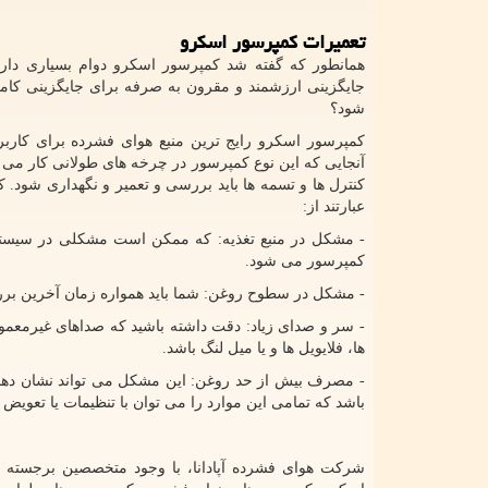
تعمیرات کمپرسور اسکرو
همانطور که گفته شد کمپرسور اسکرو دوام بسیاری دا
جایگزینی ارزشمند و مقرون به صرفه برای جایگزینی کام
شود؟
کمپرسور اسکرو رایج ترین منبع هوای فشرده برای کارب
آنجایی که این نوع کمپرسور در چرخه های طولانی کار می ک
کنترل ها و تسمه ها باید بررسی و تعمیر و نگهداری شود.
عبارتند از:
- مشکل در منبع تغذیه: که ممکن است مشکلی در سیستم ب
کمپرسور می شود.
- مشکل در سطوح روغن: شما باید همواره زمان آخرین برر
- سر و صدای زیاد: دقت داشته باشید که صداهای غیرمعمول
ها، فلایویل ها و یا میل لنگ باشد.
- مصرف بیش از حد روغن: این مشکل می تواند نشان دهند
باشد که تمامی این موارد را می توان با تنظیمات یا تعویض 
شرکت هوای فشرده آپادانا، با وجود متخصصین برجسته و 