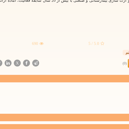
اسکرو، کمپرسورهای هوای فشرده وکیوم پمپ ها و بلوایرو ازت سازی بیمارستانی و صنعتی با بیش از 20 سال سابق
690
/ 5
5.0
م
X
(0)