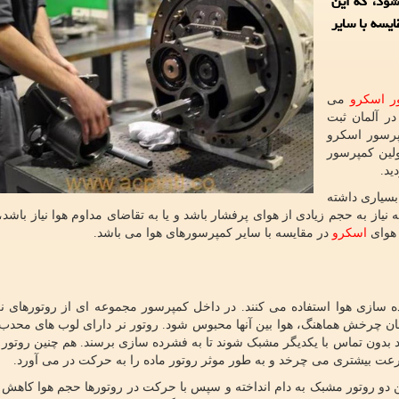
شود، که این
یسه با سایر
ر اسکرو
می
د. کمپرسور اسکرو برای نخستین بار در سال 1878 در آلمان ثبت
رسور اسکرو
 و توسعه دادند. در سال 1957 نیز اولین کمپرسور
د.
بسیاری داشته
نیاز به حجم زیادی از هوای پرفشار باشد و یا به تقاضای مداوم هوا نیاز باشد،
 هوای
اسکرو
در مقایسه با سایر کمپرسورهای هوا می باشد.
ازی هوا استفاده می کنند. در داخل کمپرسور مجموعه ای از روتورهای نر
مان چرخش هماهنگ، هوا بین آنها محبوس شود. روتور نر دارای لوب های محدب 
د بدون تماس با یکدیگر مشبک شوند تا به فشرده سازی برسند. هم چنین روتور ن
رعت بیشتری می چرخد و به طور موثر روتور ماده را به حرکت در می آورد.
دو روتور مشبک به دام انداخته و سپس با حرکت در روتورها حجم هوا کاهش م