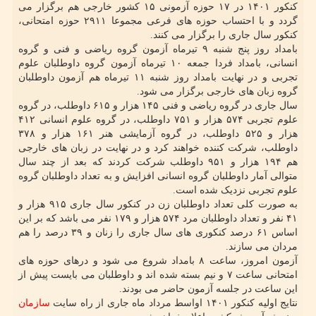
کنکور ۱۴۰۱ در ۱۷ حوزه آزمونی ۱۵ کشور خارجی هم برگزار می
گردد و با احتساب حوزه های فرعی مجموعا ۲۹۱۱ حوزه امتحانی،
کنکور سال جاری را برگزار می کنند.
بامداد روز پنج شنبه ۹ تیرماه آزمون گروه ریاضی و فنی و گروه
انسانی، بامداد فردا جمعه ۱۰ تیرماه آزمون گروه داوطلبان علوم
تجربی و در نهایت بامداد روز شنبه ۱۱ تیرماه هم آزمون داوطلبان
گروه زبان های خارجی برگزار می شود.
سال جاری در گروه ریاضی و فنی ۱۴۵ هزار و ۶۱۵ داوطلب، در گروه
علوم تجربی ۵۷۴ هزار و ۷۵۱ داوطلب، در گروه علوم انسانی ۴۱۲
هزار و ۵۲۵ داوطلب، در گروه آزمایشی هنر ۱۶۱ هزار و ۳۷۸
داوطلب، شرکت کننده خواهند کرد و در نهایت در زبان های خارجی
هم ۱۹۴ هزار و ۹۵۱ داوطلب شرکت کردند که بعد از چند سال
متوالی آمار داوطلبان گروه انسانی افزایش و به تعداد داوطلبان گروه
علوم تجربی نزدیک شده است.
به صورت کلی تعداد داوطلبان زن در کنکور سال جاری ۹۱۵ هزار و
۴۱ نفر و تعداد داوطلبان مرد ۵۷۴ هزار و ۱۷۹ نفر می باشد که بر این
اساس ۶۱ درصد کنکوری های سال جاری را زنان و ۳۹ درصد را هم
مردان می سازند.
آزمون امروز، ساعت ۸ بامداد شروع می شود و درهای حوزه های
امتحانی ساعت ۷ و نیم بسته شده اند و داوطلبان می بایست پیش از
این ساعت در جلسه آزمون حاضر می بودند.
نتایج اولیه کنکور ۱۴۰۱ اواسط مرداد ماه جاری از راه سایت
سازمان