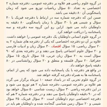
در گروه علوم ریاضی هم علاوه بر دفترچه عمومی، دفترچه شماره ۲
اختصاصی به تعداد ۵۰ سؤال ریاضیات توزیع می شود که زمان
پاسخگویی آن ۸۰ دقیقه می باشد.
ضمن این که دفترچه شماره سه در ارتباط با دفترچه فیزیک با ۴۰
سؤال و شیمی هم با ۳۰ سؤال با زمان پاسخگویی ۸۰ دقیقه به
داوطلبان داده می شود. ازاین رو این گروه سه دفترچه و سه
پاسخنامه را دریافت خواهند کرد.
در گروه علوم انسانی داوطلبان یک دفترچه عمومی را خواهند داشت.
علاوه بر آن دو دفترچه اختصاصی که یکی از دفترچه های شماره ۲ به
۲۰ سوال ریاضی، ۱۵ سؤال
اقتصاد
، ۳۰ سؤال زبان و ادبیات فارسی
و ۲۰ سؤال علوم اجتماعی پاسخ می دهند و در دفترچه بعدی که ۹۰
سؤال است به ۲۰ سؤال زبان عربی، ۱۵ سؤال تاریخ، ۱۵ سؤال
جغرافیا، ۲۰ سوال فلسفه و منطق و ۲۰ سؤال روانشناسی در ۸۰
دقیقه پاسخ خواهند داد.
در واقع هر دفترچه با یک پاسخنامه داده می شود که پس از اتمام،
پاسخنامه ها به همراه دفترچه گرفته خواهد شد.
در گروه علوم تجربی که در بامداد جمعه ۱۰ تیرماه برگزار می گردد
هم علاوه بر دفترچه عمومی، دفترچه شماره ۲ هم توزیع می شود و
در این دفترچه ریاضی ۳۰ سؤال، زیست شناسی ۵۰ سؤال خواهد بود
که در ۹۰ دقیقه داوطلبان پاسخ می دهند و در دفترچه شماره ۳ هم که
دفترچه اختصاصی دوم داوطلبان است ۳۰ سؤال فیزیک، ۳۵ سؤال
شیمی و ۲۰ سؤال زمین شناسی گنجانده شده و داوطلبان هم باید در