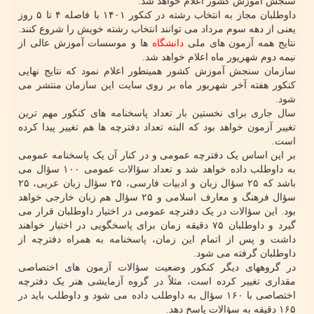
سنجش آموزش کشور اعلام خواهد شد.
داوطلبان مجاز به انتخاب رشته در کنکور ۱۴۰۱ با فاصله ۴ تا ۵ روز
یعنی از دهه سوم مرداد می توانند انتخاب رشته خویش را شروع کنند.
نتایج همه آزمون های ملی
دانشگاه
ها و موسسات آموزش عالی از
نیمه دوم شهریور ماه اعلام خواهد شد.
سازمان سنجش آموزش کشور همینطور اعلام نمود که نتایج نهایی
کنکور هفته آخر شهریور ماه بر روی سایت این سازمان منتشر می
شود.
سال جاری برای نخستین بار تعداد پاسخنامه های کنکور مهم ترین
تغییر آزمون خواهد بود که البته تعداد دفترچه ها هم تغییر پیدا کرده
است.
بر این اساس یک دفترچه عمومی و در کنار آن یک پاسخنامه عمومی
به داوطلب داده خواهد شد و تعداد سؤالات عمومی ۱۰۰ سؤال می
باشد که ۲۵ سؤال زبان و ادبیات فارسی، ۲۵ سؤال زبان عربی، ۲۵
سؤال فرهنگ و معارف اسلامی و ۲۵ سؤال هم زبان خارجی خواهد
بود. این سؤالات در یک دفترچه عمومی در اختیار داوطلبان قرار می
گیرد و داوطلبان ۷۵ دقیقه زمان برای پاسخگویی در اختیار خواهند
داشت و پس از اتمام این زمان، پاسخنامه به همراه دفترچه از
داوطلبان گرفته می شود.
در گروههای دیگر کنکور وضعیت سؤالات آزمون های اختصاصی
مقداری تغییر کرده است، مثلاً در گروه آزمایشی هنر یک دفترچه
اختصاصی با ۱۶۰ سؤال به داوطلب داده می شود و داوطلب باید در
۱۶۵ دقیقه به سؤالات پاسخ دهد.