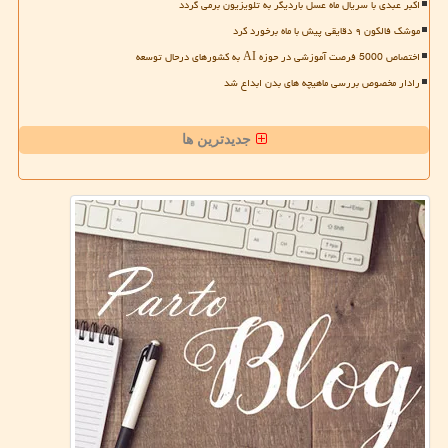
اکبر عبدی با سریال ماه عسل باردیگر به تلویزیون برمی گردد
موشک فالکون ۹ دقایقی پیش با ماه برخورد کرد
اختصاص 5000 فرصت آموزشی در حوزه AI به کشورهای درحال توسعه
رادار مخصوص بررسی ماهیچه های بدن ابداع شد
جدیدترین ها