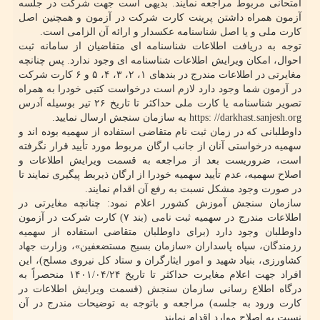
امتحانی مربوط مراجعه نمایند. بدیهی است جهت شرکت در جلسه
آزمون همراه داشتن پرینت کارت شرکت در آزمون و هم­چنین اصل
کارت ملی و یا اصل شناسنامه عکسدار و ارائه آن الزامی است.
توجه به دریافت اطلاعات شناسنامه ای متقاضیان از سامانه ثبت
احوال، امکان ویرایش اطلاعات شناسنامه ای وجود ندارد. پس چنانچه
مغایرتی در اطلاعات مندرج در بندهای ۱، ۲، ۳، ۴، ۵ و ۶ کارت شرکت
در آزمون شما وجود دارد لازم است درخواست کتبی خودرا به همراه
تصویر شناسنامه یا کارت ملی حداکثر تا تاریخ ۲۶ تیر بوسیله آدرس
https: //darkhast.sanjesh.org به سازمان سنجش ارسال نمایید.
داوطلبانی که در زمان ثبت نام متقاضی استفاده از سهمیه بوده ­اند و
سهمیه درخواستی آنان از جانب ارگان مربوط مورد تأیید قرار نگرفته
است، ضروریست بعد از مراجعه به قسمت ویرایش اطلاعات و
اصلاح سهمیه، عدم تأیید سهمیه خودرا از ارگان ذیربط پیگیری نمایند تا
در صورت وجود مشکل نسبت به رفع آن اقدام نمایند.
سازمان سنجش آموزش کشورر اعلام نمود: چنانچه مغایرتی در
اطلاعات مندرج در سهمیه ثبت نامی (بند ۷) کارت شرکت در آزمون
داوطلبان وجود دارد (برای داوطلبان متقاضی استفاده از سهمیه
رزمندگان، سپاه پاسداران «سازمان بسیج مستضعفین»، وزارت جهاد
کشاورزی، بنیاد شهید و امور ایثارگران و ستاد کل نیروی مسلح)، این
افراد جهت اعلام مغایرت حداکثر تا تاریخ ۱۴۰۱/۰۴/۲۴ منحصراً به
درگاه اطلاع رسانی سازمان سنجش (قسمت ویرایش اطلاعات در
کارت ورود به جلسه) مراجعه و باتوجه به توضیحات مندرج در آن
نسبت به اصلاح موارد اقدام نمایند.