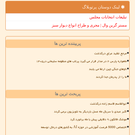
لینک دوستان پرتوبلاگ
تبلیغات انتخابات مجلس
مستر گرین وال | مجری و طراح انواع دیوار سبز
پربیننده ترین ها
مرجع تقلید عراق درگذشت
ماهواره پارس ۲ در مدار قرار می گیرد پرتاب های منظومه سلیمانی در۱۴۰۵
ناوهای جنگی چین ارتقا می یابند
ما را از پدرمان جدا کردند
پربحث ترین ها
ابوالقاسم قاسم زاده درگذشت
اکبر عبدی با سریال ماه عسل باردیگر به تلویزیون برمی گردد
موشک فالکون ۹ دقایقی پیش با ماه برخورد کرد
اختصاص 5000 فرصت آموزشی در حوزه AI به کشورهای درحال توسعه