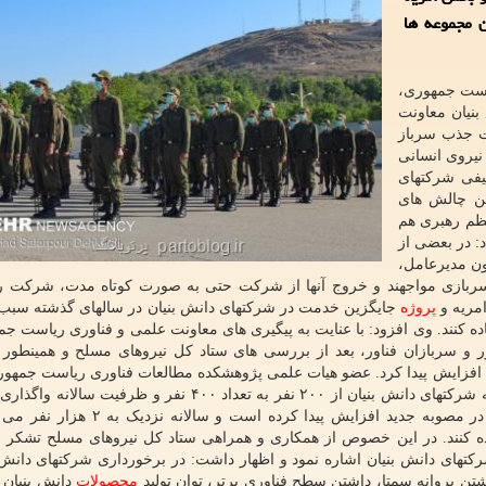
ن مجموعه ها
یاست جمهوری،
نیان معاونت
ت جذب سرباز
نیروی انسانی
یفی شرکتهای
ین چالش های
عظم رهبری هم
د: در بعضی از
ون مدیرعامل،
ربازی مواجهند و خروج آنها از شرکت حتی به صورت کوتاه مدت، شرکت را
مریه و
پروژه
جایگزین خدمت در شرکتهای دانش بنیان در سالهای گذشته سب
فاده کنند. وی افزود: با عنایت به پیگیری های معاونت علمی و فناوری ریاست ج
 و سربازان فناور، بعد از بررسی های ستاد کل نیروهای مسلح و همینطور
افزایش پیدا کرد. عضو هیات علمی پژوهشکده مطالعات فناوری ریاست جمهور
داشت: ظرفیت سالانه واگذاری افراد دانش آموخته برتر به شرکتهای دانش بنیان از ۲۰۰ نفر به تعداد ۴۰۰ نفر و
فناوری به صورت مأمور امریه از ۷۵۰ نفر به ۱۵۰۰ نفر در مصوبه جدید افزایش پیدا کرده
ه کنند. در این خصوص از همکاری و همراهی ستاد کل نیروهای مسلح تشکر 
تهای دانش بنیان اشاره نمود و اظهار داشت: در برخورداری شرکتهای دانش ب
ن پروانه سمتا، داشتن سطح فناوری برتر، توان تولید
محصولات
دانش بنیان 