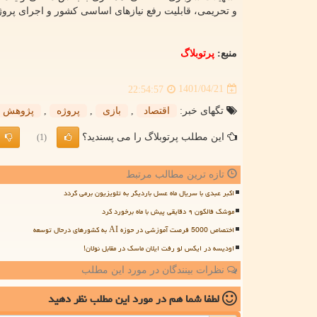
و تحریمی، قابلیت رفع نیازهای اساسی کشور و اجرای پرو
منبع:
پرتوبلاگ
1401/04/21
22:54:57
تگهای خبر:
اقتصاد
,
بازی
,
پروژه
,
پژوهش
این مطلب پرتوبلاگ را می پسندید؟
(1)
تازه ترین مطالب مرتبط
اکبر عبدی با سریال ماه عسل باردیگر به تلویزیون برمی گردد
موشک فالکون ۹ دقایقی پیش با ماه برخورد کرد
اختصاص 5000 فرصت آموزشی در حوزه AI به کشورهای درحال توسعه
اودیسه در ایکس لو رفت ایلان ماسک در مقابل نولان!
نظرات بینندگان در مورد این مطلب
لطفا شما هم
در مورد این مطلب
نظر دهید