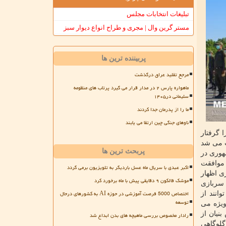
تبلیغات انتخابات مجلس
مستر گرین وال | مجری و طراح انواع دیوار سبز
پربیننده ترین ها
مرجع تقلید عراق درگذشت
ماهواره پارس ۲ در مدار قرار می گیرد پرتاب های منظومه
سلیمانی در۱۴۰۵
ما را از پدرمان جدا کردند
ناوهای جنگی چین ارتقا می یابند
 گرفتار
ب می شد
پربحث ترین ها
مهوری در
 موافقت
اکبر عبدی با سریال ماه عسل باردیگر به تلویزیون برمی گردد
ی اظهار
موشک فالکون ۹ دقایقی پیش با ماه برخورد کرد
 ظرفیت سالانه واگذاری سربازی
اختصاص 5000 فرصت آموزشی در حوزه AI به کشورهای درحال
 است و سالانه نزدیک به ۲ هزار نفر می توانند از
توسعه
ویژه می
نیان از
رادار مخصوص بررسی ماهیچه های بدن ابداع شد
گلوگاهی