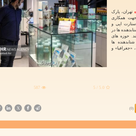
تهران، پارک
جهت همکاری
استارت اپی و
بدهنده ها در
د. حوزه های
ابدهنده ها
 «جغرافیا» و
587
/ 5
5.0
X
(0)