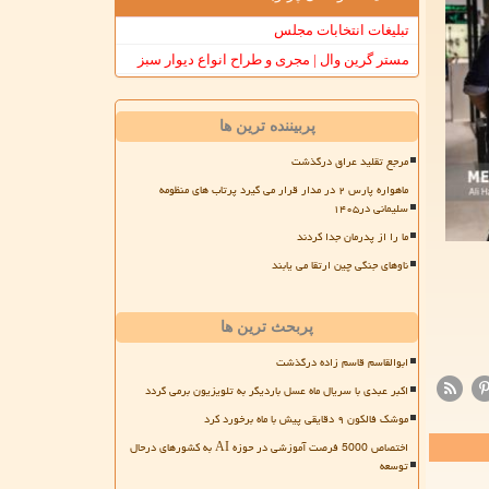
تبلیغات انتخابات مجلس
مستر گرین وال | مجری و طراح انواع دیوار سبز
پربیننده ترین ها
مرجع تقلید عراق درگذشت
ماهواره پارس ۲ در مدار قرار می گیرد پرتاب های منظومه
سلیمانی در۱۴۰۵
ما را از پدرمان جدا کردند
ناوهای جنگی چین ارتقا می یابند
پربحث ترین ها
ابوالقاسم قاسم زاده درگذشت
اکبر عبدی با سریال ماه عسل باردیگر به تلویزیون برمی گردد
موشک فالکون ۹ دقایقی پیش با ماه برخورد کرد
اختصاص 5000 فرصت آموزشی در حوزه AI به کشورهای درحال
توسعه