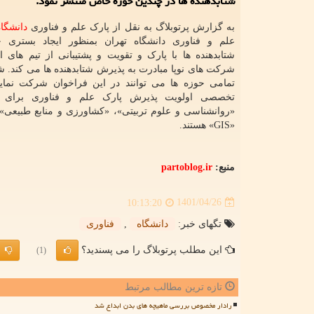
شتابدهنده ها در چندین حوزه خاص منتشر نمود.
به گزارش پرتوبلاگ به نقل از پارک علم و فناوری
دانشگاه
علم و فناوری دانشگاه تهران بمنظور ایجاد بستری 
شتابدهنده ها با پارک و تقویت و پشتیبانی از تیم های 
شرکت های نوپا مبادرت به پذیرش شتابدهنده ها می کند. شتا
تمامی حوزه ها می توانند در این فراخوان شرکت نماین
تخصصی اولویت پذیرش پارک علم و فناوری برای شت
«روانشناسی و علوم تربیتی»، «کشاورزی و منابع طبیعی»،
«GIS» هستند.
منبع:
partoblog.ir
1401/04/26
10:13:20
تگهای خبر:
دانشگاه
,
فناوری
این مطلب پرتوبلاگ را می پسندید؟
(1)
تازه ترین مطالب مرتبط
رادار مخصوص بررسی ماهیچه های بدن ابداع شد