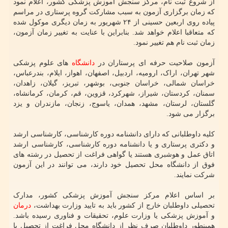
از شروع ثبت نام، مرکز سنجش آموزش پزشکی کشور، اعلام نمود
که زمان برگزاری آزمون به سبب مشارکت گروه پرستاری در مراسم
پیاده روی اربعین حسینی از ۲۴ شهریور به زمان دیگری موکول شده
که متعاقبا اعلام خواهد شد. بنابراین با عنایت به تغییر زمان آزمون،
زمان ثبت نام هم تغییر نمود.
آزمون صلاحیت حرفه ای پرستاران در
دانشگاه
های علوم پزشکی
شهر تهران، اراک، ارومیه، اردبیل، اصفهان، اهواز، ایلام، بندرعباس،
خراسان شمالی، خراسان جنوبی، بوشهر، تبریز، گیلان، زاهدان،
سمنان، کردستان، شیراز، شهرکرد، قزوین، قم، کرمان، کرمانشاه،
گلستان، لرستان، مشهد، همدان، یاسوج، زنجان، مازندران و یزد
برگزار می شود.
کلیه داوطلبانی که دارای دانشنامه دوره کارشناسی، کارشناسی ارشد
و دکتری پرستاری و یا دانشنامه دوره کارشناسی، کارشناسی ارشد
اتاق عمل و هوشبری هستند یا گواهی فراغت از تحصیل در رشته های
فوق از دانشگاه محل تحصیل خود دارند، می توانند در این آزمون
شرکت نمایند.
بر اساس اعلام مرکز سنجش آموزش پزشکی کشور، مدارک
تحصیلی داوطلبان خارج از کشور باید به تایید وزارت بهداشت،
درمان
و آموزش پزشکی یا وزارت علوم، تحقیقات و فناوری رسیده باشد.
همینطور داوطلبان صرف نظر از دانشگاه محل فراغت از تحصیل یا