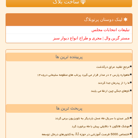
ساخت بلاگ
لینک دوستان پرتوبلاگ
تبلیغات انتخابات مجلس
مستر گرین وال | مجری و طراح انواع دیوار سبز
پربیننده ترین ها
مرجع تقلید عراق درگذشت
ماهواره پارس ۲ در مدار قرار می گیرد پرتاب های منظومه سلیمانی در۱۴۰۵
ما را از پدرمان جدا کردند
ناوهای جنگی چین ارتقا می یابند
پربحث ترین ها
اکبر عبدی با سریال ماه عسل باردیگر به تلویزیون برمی گردد
موشک فالکون ۹ دقایقی پیش با ماه برخورد کرد
اختصاص 5000 فرصت آموزشی در حوزه AI به کشورهای درحال توسعه