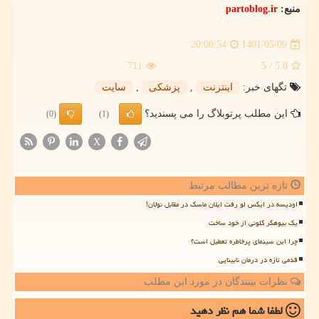
منبع:
partoblog.ir
1401/05/09
20:00:54
711
/ 5
5.0
تگهای خبر:
اینترنت
,
پزشكی
,
سایت
این مطلب پرتوبلاگ را می پسندید؟
(0)
(1)
X
تازه ترین مطالب مرتبط
اودیسه در ایکس لو رفت ایلان ماسک در مقابل نولان!
یک بیوهکر کلونی از خود ساخت
چرا این سینمای پرخاطره تعطیل است؟
قدمی تازه در درمان نابینایی
نظرات بینندگان در مورد این مطلب
لطفا شما هم
نظر دهید