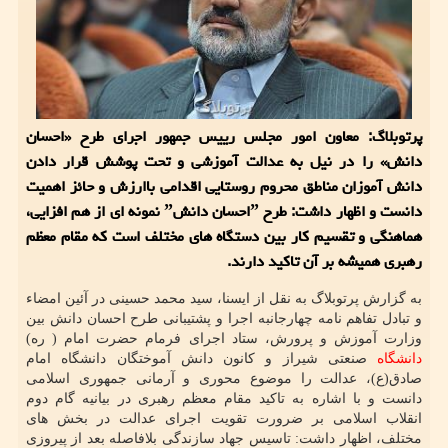
پرتوبلاگ: معاون امور مجلس رییس جمهور اجرای طرح «احسان
دانش» را در نیل به عدالت آموزشی و تحت پوشش قرار دادن
دانش آموزان مناطق محروم روستایی اقدامی باارزش و حائز اهمیت
دانست و اظهار داشت: طرح ˮاحسان دانشˮ نمونه ای از هم افزایی،
هماهنگی و تقسیم کار بین دستگاه های مختلف است که مقام معظم
رهبری همیشه بر آن تاکید دارند.
به گزارش پرتوبلاگ به نقل از ایسنا، سید محمد حسینی در آئین امضاء
و تبادل تفاهم نامه چهارجانبه اجرا و پشتیبانی طرح احسان دانش بین
وزارت آموزش و پرورش، ستاد اجرای فرمام حضرت امام ( ره)
دانشگاه
صنعتی شیراز و کانون دانش آموختگان دانشگاه امام
صادق(ع)، عدالت را موضوع محوری و آرمانی جمهوری اسلامی
دانست و با اشاره به تاکید مقام معظم رهبری در بیانیه گام دوم
انقلاب اسلامی بر ضرورت تقویت اجرای عدالت در بخش های
مختلف، اظهار داشت: تاسیس جهاد سازندگی بلافاصله بعد از پیروزی