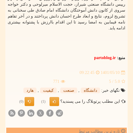
رییس دانشگاه صنعتی شیراز، حجت الاسلام میرلوحی و دکتر خواجه
سروی از کانون دانش آموختگان دانشگاه امام صادق طی سخنانی به
تشریح لزوم، نتایج و ابعاد طرح احسان دانش پرداختند و در آخر تفاهم
نامه فیمابین به امضا رسید تا این اقدام باارزش با پشتوانه بیشتری
ادامه یابد.
منبع:
partoblog.ir
1401/05/10
09:22:45
771
/ 5
5.0
تگهای خبر:
دانشگاه
,
صنعت
,
كیفیت
,
هارد
این مطلب پرتوبلاگ را می پسندید؟
(0)
(1)
X
تازه ترین مطالب مرتبط