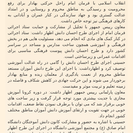
انقلاب اسلامی با فرمان امام راحل حرکتی بهادار برای رفع
محرومیت و رسیدگی به مناطق محروم و روستایی و در امتداد
عدالت گستری بود و جهاد سازندگی در کنار عمران و آبادانی به
کارهای فرهنگی نیز توجه خاص داشت.
معاون رییس جمهور با تجلیل از مشارکت و حمایت ستاد اجرائی
فرمان امام از اجرای طرح احسان دانش اظهار داشت: ستاد اجرائی
در کنار کمک های مادی که انجام می دهد، مسئولیت هایی هم در بخش
فرهنگی و آموزشی همچون ساخت مدارس و مساجد در سراسر
کشور دارد و طرح احسان دانش پیوست فرهنگی مناسبی برای
اقدامات عمرانی و زیرساختی است.
حسینی اجرای طرح احسان دانش را گامی در راه عدالت آموزشی
توصیف کرد و اظهارداشت: با اجرای این طرح دانش آموزان مستعد
مناطق محروم از نعمت یادگیری از معلمان زبده و منابع بهادار
برخوردار می شوند و این حرکت جهادی در کاهش شکاف و فاصله در
زمینه تعلیم و تربیت موثر و مفیدست.
معاون پارلمانی رییس جمهور اظهار داشت: در دوره کرونا آموزش
مجازی با جدیت بیشتری مورد توجه قرار گرفت و زیر ساخت های
خوبی برقرار شد که می توان با برطرف نمودن نقاط ضعف، اقدامات
خوبی در جهت تقویت و ارتقای آموزش دانش آموزان مناطق مختلف
کشور انجام داد.
حسینی با اشاره به حضور و مشارکت کانون دانش آموختگان دانشگاه
امام صادق (ع) و مجتمع آموزشی دانشگاه در اجرای این طرح اظهار