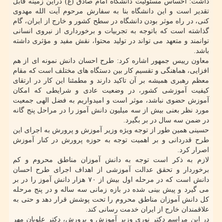
داشت: احساس مسئولیت دانشگاه امام صادق (ع) دراین زمینه قابل
تقدیر است و این دانشگاه بنا به سفارش مرحوم آیت الله مهدوی
کنی، در راه موثر بودن دانشگاه در سطح کشور و خارج از ایران، گام
گذاشته است که باتوجه به تجربیات و برخورداری از نیروی انسانی
توانمند و متعهد می تواند در تولید محتوا، نقش مفید و مؤثری داشته
باشد.
معاون رییس جمهور اشاره کرد: طرح احسان دانش نمونه ای از هم
افزایی، هماهنگی و تقسیم کار بین دستگاه های مختلف است که مقام
معظم رهبری همیشه بر آن تاکید دارند و مطمئنا این کار در ارتقای
کیفیت آموزشی کشور، در وضعیت عادی و شرایطی که امکان
آموزش حضوی نباشد، موثر است و امیدواریم به فضل الهی جمعیت
مورد نظر بعنی بیش از سه میلیون دانش آموز را در مراحل پنج گانه
در ضمن سه سال در بر بگیرد.
حسینی همین طور از توجه ویژه وزیر آموزش و پرورش به اجرای این
طرح قدردانی و بر اهمیت توجه به حوزه پرورش در کنار آموزش
اصرار کرد.
لازم به ذکر است توجه به دانش آموزان مناطق محروم و کم
برخوردار و تحقق عدالت آموزشی از اهداف اجرای طرح احسان
دانش است که در مرحله اول بیش از ۷۰ هزار دانش آموز را در بر
می گیرد و پیش بینی شده در بازه زمانی سه ساله و در پنج مرحله
کل دانش آموزان مناطق محروم را تحت پوشش قرار دهد و حتی به
علاقمندان خارج از ایران خدمت رسانی کند.
در این مراسم دکتر نوری وزیر آموزش و پرورش، دکتر علویان مهر