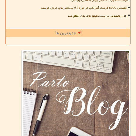
موشک فالکون ۹ دقایقی پیش با ماه برخورد کرد
اختصاص 5000 فرصت آموزشی در حوزه AI به کشورهای درحال توسعه
رادار مخصوص بررسی ماهیچه های بدن ابداع شد
جدیدترین ها